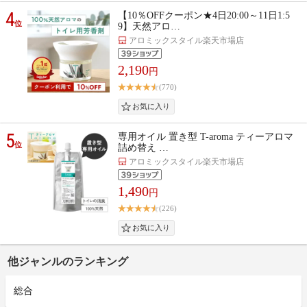
4
【10％OFFクーポン★4日20:00～11日1:5
位
9】天然アロ…
アロミックスタイル楽天市場店
2,190
円
(770)
5
専用オイル 置き型 T-aroma ティーアロマ
位
詰め替え …
アロミックスタイル楽天市場店
1,490
円
(226)
他ジャンルのランキング
総合