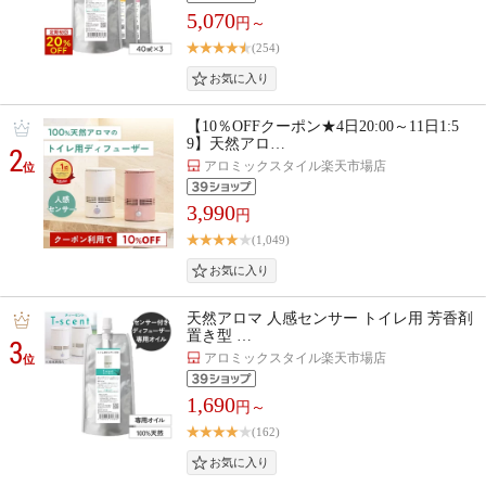
5,070
円～
(254)
【10％OFFクーポン★4日20:00～11日1:5
9】天然アロ…
2
アロミックスタイル楽天市場店
位
3,990
円
(1,049)
天然アロマ 人感センサー トイレ用 芳香剤
置き型 …
3
アロミックスタイル楽天市場店
位
1,690
円～
(162)