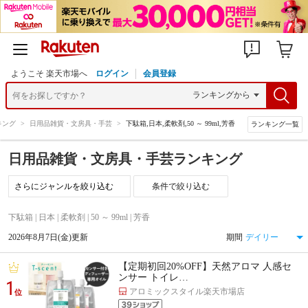
ようこそ 楽天市場へ
ログイン
会員登録
キング
>
日用品雑貨・文房具・手芸
>
下駄箱,日本,柔軟剤,50 ～ 99ml,芳香
ランキング一覧
日用品雑貨・文房具・手芸ランキング
条件で絞り込む
下駄箱 | 日本 | 柔軟剤 | 50 ～ 99ml | 芳香
2026年8月7日(金)更新
期間
【定期初回20%OFF】天然アロマ 人感セ
ンサー トイレ…
1
アロミックスタイル楽天市場店
位