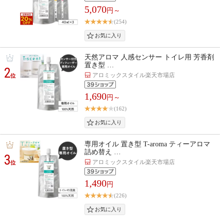
5,070
円～
(254)
天然アロマ 人感センサー トイレ用 芳香剤
置き型 …
2
アロミックスタイル楽天市場店
位
1,690
円～
(162)
専用オイル 置き型 T-aroma ティーアロマ
詰め替え …
3
アロミックスタイル楽天市場店
位
1,490
円
(226)