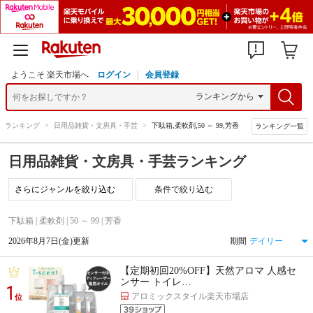
ようこそ 楽天市場へ
ログイン
会員登録
>
ランキング
>
日用品雑貨・文房具・手芸
>
下駄箱,柔軟剤,50 ～ 99,芳香
ランキング一覧
日用品雑貨・文房具・手芸ランキング
条件で絞り込む
下駄箱 | 柔軟剤 | 50 ～ 99 | 芳香
2026年8月7日(金)更新
期間
【定期初回20%OFF】天然アロマ 人感セ
ンサー トイレ…
1
アロミックスタイル楽天市場店
位