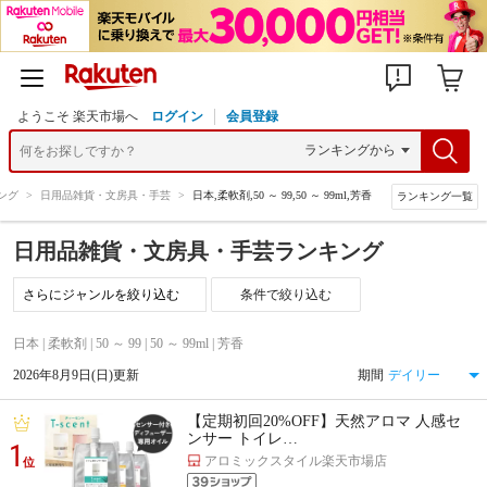
ようこそ 楽天市場へ
ログイン
会員登録
ング
>
日用品雑貨・文房具・手芸
>
日本,柔軟剤,50 ～ 99,50 ～ 99ml,芳香
ランキング一覧
日用品雑貨・文房具・手芸ランキング
条件で絞り込む
日本 | 柔軟剤 | 50 ～ 99 | 50 ～ 99ml | 芳香
2026年8月9日(日)更新
期間
【定期初回20%OFF】天然アロマ 人感セ
ンサー トイレ…
1
アロミックスタイル楽天市場店
位