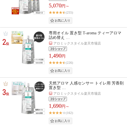
5,070
円～
(255)
専用オイル 置き型 T-aroma ティーアロマ
詰め替え …
2
アロミックスタイル楽天市場店
位
1,490
円
(226)
天然アロマ 人感センサー トイレ用 芳香剤
置き型 …
3
アロミックスタイル楽天市場店
位
1,690
円～
(162)