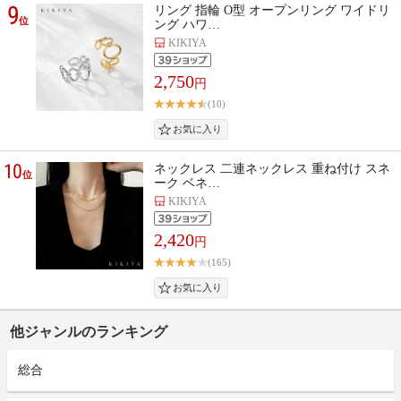
9
リング 指輪 O型 オープンリング ワイドリ
位
ング ハワ…
KIKIYA
2,750
円
(10)
10
ネックレス 二連ネックレス 重ね付け スネ
位
ーク ベネ…
KIKIYA
2,420
円
(165)
他ジャンルのランキング
総合