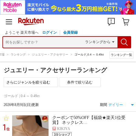
ようこそ 楽天市場へ
ログイン
会員登録
市場
>
ランキング
>
ジュエリー・アクセサリー
>
ゴールド,0.4 ～ 0.49ct
ランキング一覧
ジュエリー・アクセサリーランキング
条件で絞り込む
ゴールド | 0.4 ～ 0.49ct
2026年8月9日(日)更新
期間
クーポンで50%OFF【福袋★楽天1位受
賞】 ネックレス…
1
KIKIYA
位