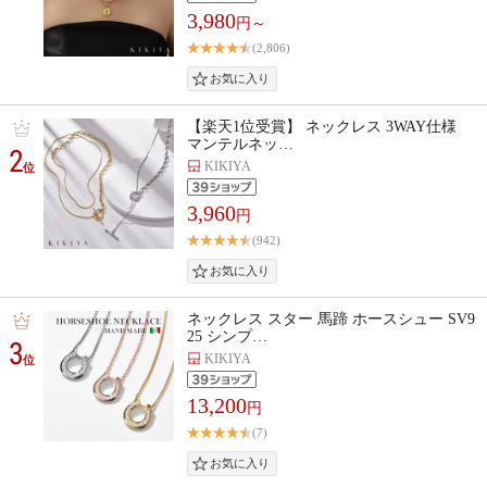
3,980
円～
(2,806)
【楽天1位受賞】 ネックレス 3WAY仕様
マンテルネッ…
2
KIKIYA
位
3,960
円
(942)
ネックレス スター 馬蹄 ホースシュー SV9
25 シンプ…
3
KIKIYA
位
13,200
円
(7)