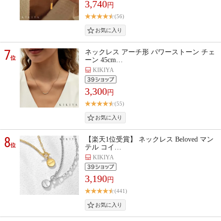
3,740
円
(56)
7
ネックレス アーチ形 パワーストーン チェ
位
ーン 45cm…
KIKIYA
3,300
円
(55)
8
【楽天1位受賞】 ネックレス Beloved マン
位
テル コイ…
KIKIYA
3,190
円
(441)