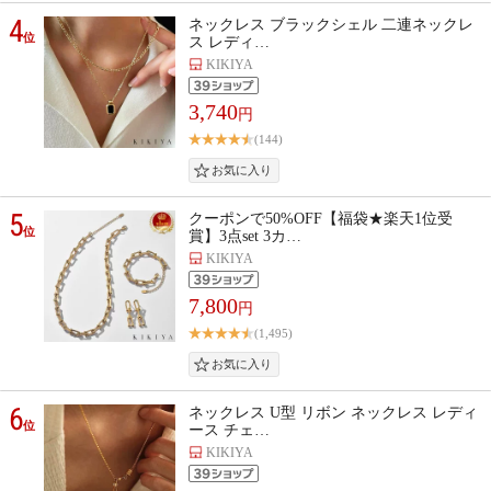
4
ネックレス ブラックシェル 二連ネックレ
位
ス レディ…
KIKIYA
3,740
円
(144)
5
クーポンで50%OFF【福袋★楽天1位受
位
賞】3点set 3カ…
KIKIYA
7,800
円
(1,495)
6
ネックレス U型 リボン ネックレス レディ
位
ース チェ…
KIKIYA