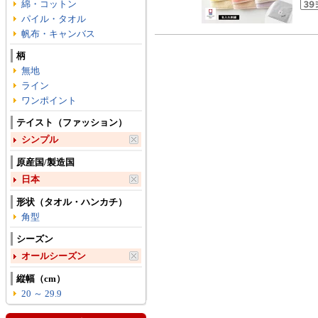
綿・コットン
パイル・タオル
帆布・キャンバス
柄
無地
ライン
ワンポイント
テイスト（ファッション）
シンプル
原産国/製造国
日本
形状（タオル・ハンカチ）
角型
シーズン
オールシーズン
縦幅（cm）
20 ～ 29.9