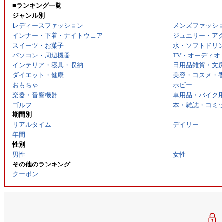
■ランキング一覧
ジャンル別
レディースファッション
メンズファッシ
インナー・下着・ナイトウェア
ジュエリー・ア
スイーツ・お菓子
水・ソフトドリ
パソコン・周辺機器
TV・オーディオ
インテリア・寝具・収納
日用品雑貨・文
ダイエット・健康
美容・コスメ・
おもちゃ
ホビー
楽器・音響機器
車用品・バイク
ゴルフ
本・雑誌・コミ
期間別
リアルタイム
デイリー
年間
性別
男性
女性
その他のランキング
クーポン