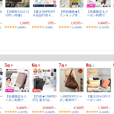
ポ
【20周年SALE 13
【最大500円OFF
【特別価格★】
【先着限定＆ク
53円→特価1…
＆全品P5倍 8…
ランキング常…
ーポン利用で…
円～
1,200円
33円～
1,925円～
9,480円～
)
(996件)
(158件)
(1,006件)
(2,397件)
5
6
7
8
位
位
位
位
クー
【先着限定＆ク
【P5倍★1500円O
＼600円OFFクー
【最大20％OFFク
ーポン利用で…
FF】楽天1位…
ポン配布中!!…
ーポン♪8/1…
円～
9,480円～
29,800円～
6,380円
1,780円～
)
(2,397件)
(4,080件)
(35件)
(2,444件)