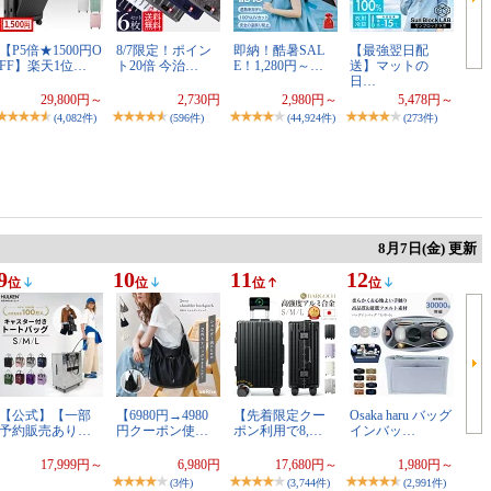
【P5倍★1500円O
8/7限定！ポイン
即納！酷暑SAL
【最強翌日配
FF】楽天1位…
ト20倍 今治…
E！1,280円～…
送】マットの
日…
29,800円～
2,730円
2,980円～
5,478円～
(4,082件)
(596件)
(44,924件)
(273件)
8月7日(金) 更新
9
10
11
12
位
位
位
位
【公式】【一部
【6980円→4980
【先着限定クー
Osaka haru バッグ
予約販売あり…
円クーポン使…
ポン利用で8,…
インバッ…
17,999円～
6,980円
17,680円～
1,980円～
(3件)
(3,744件)
(2,991件)