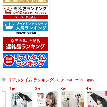
リアルタイム ランキング
- バッグ・小物・ブランド雑貨 -
1
2
3
4
位
位
位
位