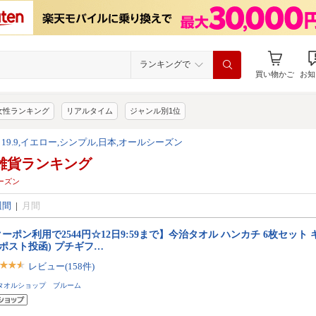
ランキングで
買い物かご
お知
女性ランキング
リアルタイム
ジャンル別1位
 19.9,イエロー,シンプル,日本,オールシーズン
雑貨ランキング
シーズン
週間
|
月間
ーポン利用で2544円☆12日9:59まで】今治タオル ハンカチ 6枚セット
(ポスト投函) プチギフ…
レビュー(158件)
タオルショップ ブルーム