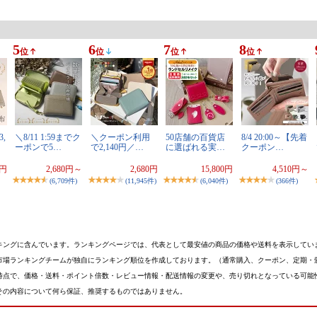
5
6
7
8
位
位
位
位
,
＼8/11 1:59までク
＼クーポン利用
50店舗の百貨店
8/4 20:00～【先着
ーポンで5…
で2,140円／…
に選ばれる実…
クーポン…
0円
2,680円～
2,680円
15,800円
4,510円～
(6,709件)
(11,945件)
(6,040件)
(366件)
キングに含んでいます。ランキングページでは、代表として最安値の商品の価格や送料を表示してい
市場ランキングチームが独自にランキング順位を作成しております。（通常購入、クーポン、定期・
時点で、価格・送料・ポイント倍数・レビュー情報・配送情報の変更や、売り切れとなっている可能
その内容について何ら保証、推奨するものではありません。