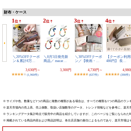
財布・ケース
1
2
3
4
位
位
位
位
＼20%OFFクーポ
＼8月5日発売新
＼30%OFFクーポ
【クーポン利用3
ン＆累計8万…
商品／ macar…
ン／【映画・…
486円】 長…
3,630円～
3,300円
4,730円～
4,98
(1,960件)
(637件)
(390件)
※
サイズや色、数量など1つの商品に複数の種類がある場合は、すべての種類を1つの商品のラン
※
楽天市場内の売上高、売上個数、取扱い店舗数等のデータ、トレンド情報などを参考に、楽天
※
ランキングデータ集計時点で販売中の商品を紹介していますが、このページをご覧になられた
※
掲載されている商品内容および商品説明は、各出店店舗の責任によるものであり、楽天市場は