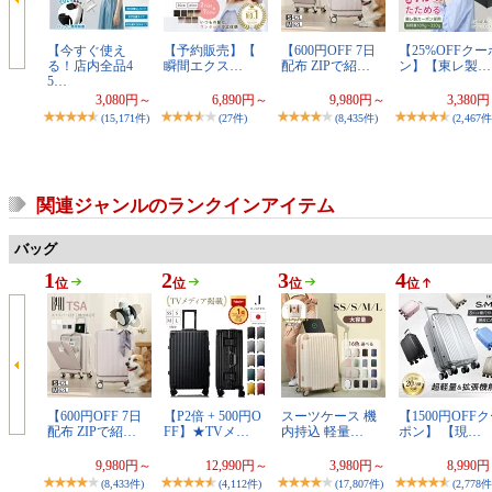
【今すぐ使え
【予約販売】【
【600円OFF 7日
【25%OFFクー
る！店内全品4
瞬間エクス…
配布 ZIPで紹…
ン】【東レ製…
5…
3,080円～
6,890円～
9,980円～
3,380
(15,171件)
(27件)
(8,435件)
(2,467件
関連ジャンルのランクインアイテム
バッグ
1
2
3
4
位
位
位
位
【600円OFF 7日
【P2倍 + 500円O
スーツケース 機
【1500円OFF
配布 ZIPで紹…
FF】★TVメ…
内持込 軽量…
ポン】 【現…
9,980円～
12,990円～
3,980円～
8,990
(8,433件)
(4,112件)
(17,807件)
(2,778件