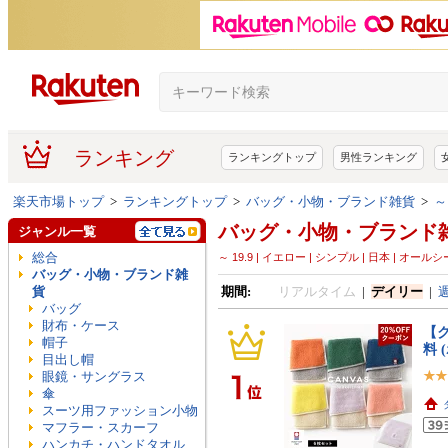
ランキング
ランキングトップ
男性ランキング
楽天市場トップ
>
ランキングトップ
>
バッグ・小物・ブランド雑貨
>
～
バッグ・小物・ブランド
ジャンル一覧
総合
～ 19.9 | イエロー | シンプル | 日本 | オール
バッグ・小物・ブランド雑
貨
期間:
リアルタイム
|
デイリー
|
バッグ
財布・ケース
【ク
帽子
料 
目出し帽
眼鏡・サングラス
傘
スーツ用ファッション小物
マフラー・スカーフ
ハンカチ・ハンドタオル