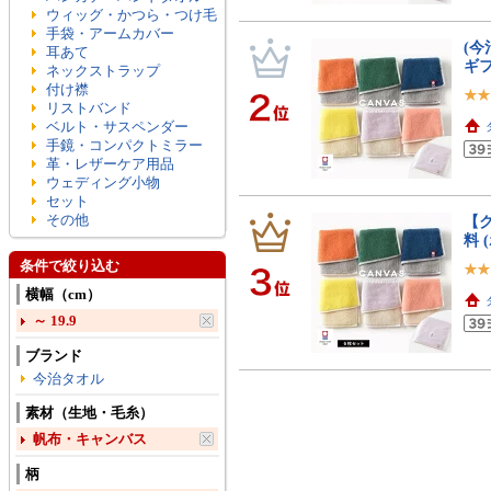
ウィッグ・かつら・つけ毛
手袋・アームカバー
(今
耳あて
ギ
ネックストラップ
付け襟
リストバンド
ベルト・サスペンダー
手鏡・コンパクトミラー
革・レザーケア用品
ウェディング小物
セット
その他
【ク
料 
条件で絞り込む
横幅（cm）
～ 19.9
ブランド
今治タオル
素材（生地・毛糸）
帆布・キャンバス
柄