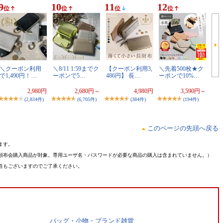
9
10
11
12
位
位
位
位
＼クーポン利用
＼8/11 1:59までク
【クーポン利用3,
＼先着500枚★ク
で1,490円！…
ーポンで5…
486円】 長…
ーポンで10%…
2,980円
2,680円～
4,980円
3,590円～
(2,834件)
(6,705件)
(384件)
(194件)
このページの先頭へ戻る
ます。
頒布会購入商品が対象。専用ユーザ名・パスワードが必要な商品の購入は含まれていません。）
性もございますのでご了承ください。
バッグ・小物・ブランド雑貨