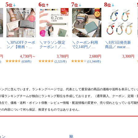
5
6
7
8
位
位
位
位
＼30%OFFクーポ
＼マラソン限定
＼クーポン利用
＼8月5日発売新
…
ン／【映画・…
クーポン！／…
で2,140円／…
商品／ macar…
0円
4,730円～
3,780円
2,680円
3,300円
)
(638件)
(2,521件)
(11,940件)
キングに含んでいます。ランキングページでは、代表として最安値の商品の価格や送料を表示してい
市場ランキングチームが独自にランキング順位を作成しております。（通常購入、クーポン、定期・
時点で、価格・送料・ポイント倍数・レビュー情報・配送情報の変更や、売り切れとなっている可能
その内容について何ら保証、推奨するものではありません。
ョン
靴