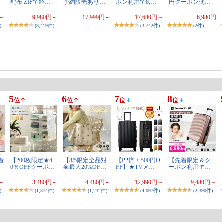
配布 ZIPで紹…
予約販売あり…
ポン利用で8,…
円クーポン使…
円～
9,980円～
17,999円～
17,680円～
6,980円
)
(8,419件)
(3,742件)
(2件)
5
6
7
8
位
位
位
位
先着
【200枚限定★4
【8/5限定全品対
【P2倍 + 500円O
【先着限定＆ク
0％OFFクーポ…
象最大20%OF…
FF】★TVメ…
ーポン利用で…
円～
3,480円～
4,480円～
12,990円～
9,480円～
)
(1,374件)
(1,232件)
(4,097件)
(2,390件)