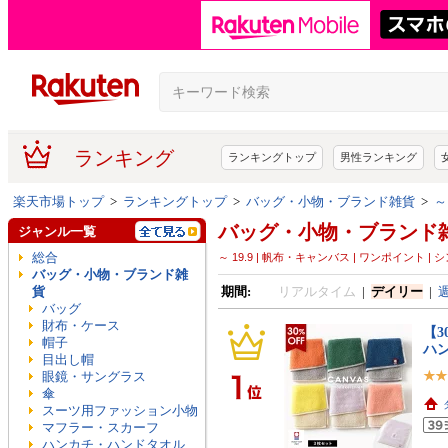
ランキング
ランキングトップ
男性ランキング
楽天市場トップ
>
ランキングトップ
>
バッグ・小物・ブランド雑貨
>
～
バッグ・小物・ブランド
ジャンル一覧
総合
～ 19.9 | 帆布・キャンバス | ワンポイント | 
バッグ・小物・ブランド雑
貨
期間:
リアルタイム
|
デイリー
|
バッグ
財布・ケース
【3
帽子
ハ
目出し帽
眼鏡・サングラス
傘
スーツ用ファッション小物
マフラー・スカーフ
ハンカチ・ハンドタオル