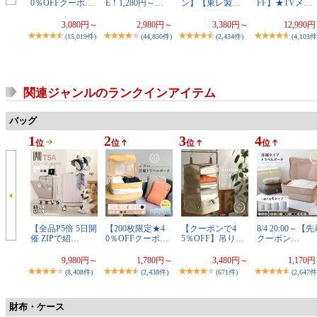
0％OFFクーポ…
E！1,280円～…
ン】【東レ製…
FF】★TVメ…
3,080円～
2,980円～
3,380円～
12,990
(15,019件)
(44,850件)
(2,434件)
(4,103件
関連ジャンルのランクインアイテム
バッグ
1
2
3
4
位
位
位
位
【全品P5倍 5日開
【200枚限定★4
【クーポンで4
8/4 20:00～【
催 ZIPで紹…
0％OFFクーポ…
5％OFF】吊り…
クーポン…
9,980円～
1,780円～
3,480円～
1,170
(8,408件)
(2,438件)
(671件)
(2,647件
財布・ケース