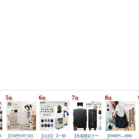
5
6
7
8
位
位
位
位
O
【700円OFF 6日
【公式】【一部
【先着限定クー
【6980円→4980