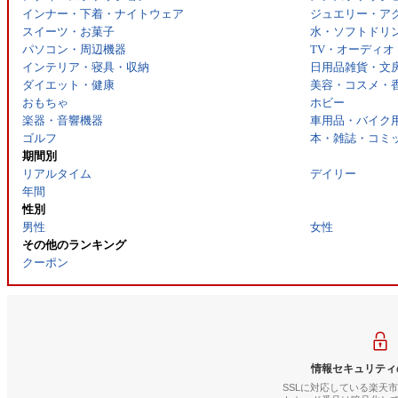
インナー・下着・ナイトウェア
ジュエリー・ア
スイーツ・お菓子
水・ソフトドリ
パソコン・周辺機器
TV・オーディオ
インテリア・寝具・収納
日用品雑貨・文
ダイエット・健康
美容・コスメ・
おもちゃ
ホビー
楽器・音響機器
車用品・バイク
ゴルフ
本・雑誌・コミ
期間別
リアルタイム
デイリー
年間
性別
男性
女性
その他のランキング
クーポン
情報セキュリティ
SSLに対応している楽天