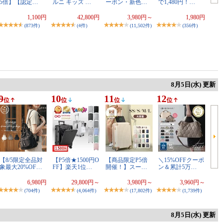
5倍】【認定…
ルニ キッズ …
ーポン・新色…
で1,480円！…
1,100円
42,800円
3,980円～
1,980円
(873件)
(4件)
(11,502件)
(356件)
8月5日(水) 更新
9
10
11
12
位
位
位
位
【8/5限定全品対
【P5倍★1500円O
【商品限定P5倍
＼15%OFFクーポ
象最大20%OF…
FF】楽天1位…
開催！】スー…
ン＆累計5万…
6,980円
29,800円～
3,980円～
3,960円～
(704件)
(4,064件)
(17,802件)
(1,739件)
8月5日(水) 更新