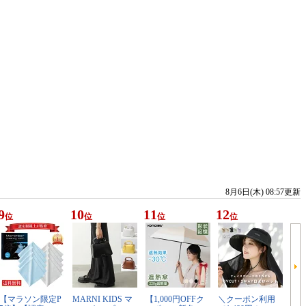
8月6日(木) 08:57更新
9
10
11
12
位
位
位
位
【マラソン限定P
MARNI KIDS マ
【1,000円OFFク
＼クーポン利用