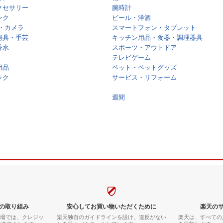
クセサリー
腕時計
ンク
ビール・洋酒
・カメラ
スマートフォン・タブレット
房具・手芸
キッチン用品・食器・調理器具
香水
スポーツ・アウトドア
テレビゲーム
用品
ペット・ペットグッズ
ック
サービス・リフォーム
週間
の取り組み
安心してお買い物いただくために
楽天の
市場では、クレジッ
楽天独自のガイドラインを設け、違反がない
楽天は、すべての