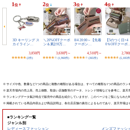
1
2
3
4
位
位
位
位
3D キーリング ス
＼20%OFFクーポ
8/4 20:00～【先着
【5のつく日×4
カイライン…
ン＆累計8万…
クーポン…
0％OFFクーポ
3,850円
3,630円～
4,510円～
2,78
(2件)
(1,960件)
(365件)
(5,185件
※
サイズや色、数量など1つの商品に複数の種類がある場合は、すべての種類を1つの商品のラン
※
楽天市場内の売上高、売上個数、取扱い店舗数等のデータ、トレンド情報などを参考に、楽天
※
ランキングデータ集計時点で販売中の商品を紹介していますが、このページをご覧になられた
※
掲載されている商品内容および商品説明は、各出店店舗の責任によるものであり、楽天市場は
■ランキング一覧
ジャンル別
レディースファッション
メンズファッシ