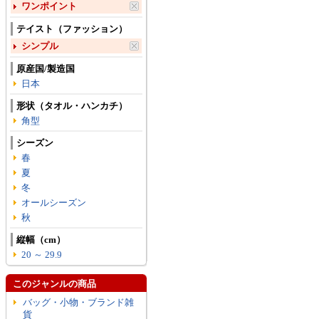
ワンポイント
テイスト（ファッション）
シンプル
原産国/製造国
日本
形状（タオル・ハンカチ）
角型
シーズン
春
夏
冬
オールシーズン
秋
縦幅（cm）
20 ～ 29.9
このジャンルの商品
バッグ・小物・ブランド雑
貨