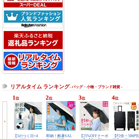
リアルタイム ランキング
- バッグ・小物・ブランド雑貨 -
1
2
3
4
位
位
位
位
【5のつく日×4
即納！酷暑SAL
【25%OFFクーポ
【P2倍 + 500円