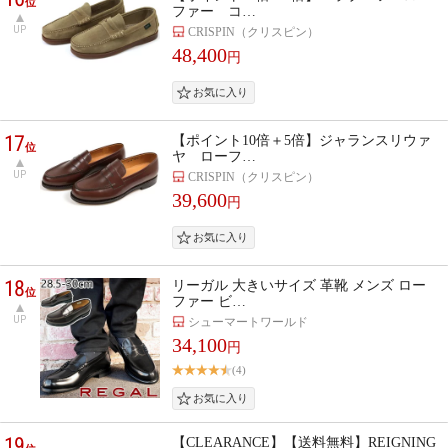
位
ファー コ…
UP
CRISPIN（クリスピン）
48,400
円
17
【ポイント10倍＋5倍】ジャランスリウァ
位
ヤ ローフ…
UP
CRISPIN（クリスピン）
39,600
円
18
リーガル 大きいサイズ 革靴 メンズ ロー
位
ファー ビ…
UP
シューマートワールド
34,100
円
(4)
19
【CLEARANCE】【送料無料】REIGNING