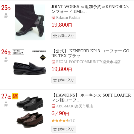
25
JOINT WORKS ≪追加予約≫KENFORD/ケ
位
ンフォード EMB…
UP
Rakuten Fashion
19,800
円
26
【公式】 KENFORD KP13 ローファー GO
位
RE-TEX ブラッ…
UP
REGAL FOOT COMMUNITY楽天市場店
19,800
円
27
【HAWKINS】 ホーキンス SOFT LOAFER
位
マジ軽ローフ…
UP
ABC-MART楽天市場店
6,490
円
(41)