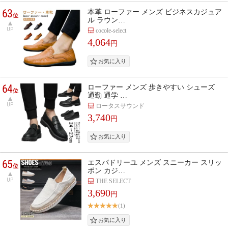
63
本革 ローファー メンズ ビジネスカジュア
位
ル ラウン…
UP
cocole-select
4,064
円
64
ローファー メンズ 歩きやすい シューズ
位
通勤 通学 …
UP
ロータスサウンド
3,740
円
65
エスパドリーユ メンズ スニーカー スリッ
位
ポン カジ…
UP
THE SELECT
3,690
円
(1)