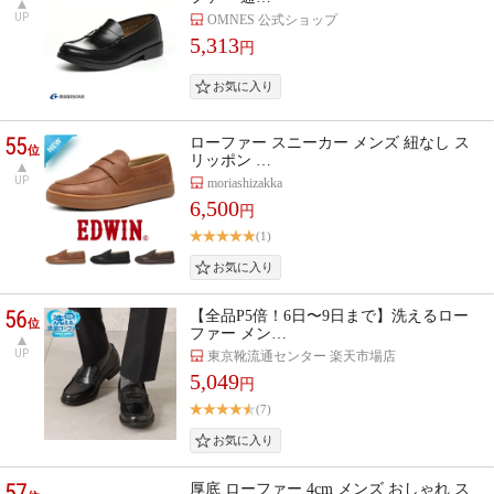
UP
OMNES 公式ショップ
5,313
円
55
ローファー スニーカー メンズ 紐なし ス
位
リッポン …
UP
moriashizakka
6,500
円
(1)
56
【全品P5倍！6日〜9日まで】洗えるロー
位
ファー メン…
UP
東京靴流通センター 楽天市場店
5,049
円
(7)
57
厚底 ローファー 4cm メンズ おしゃれ ス