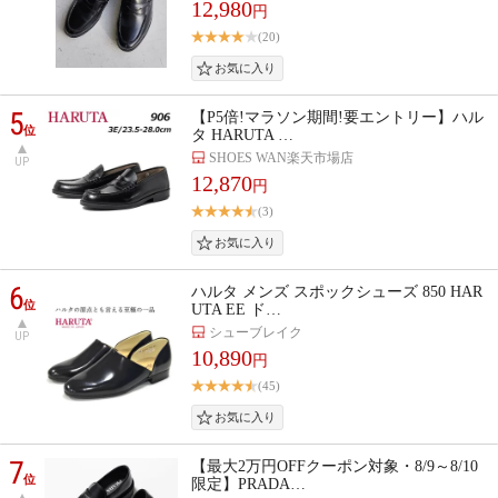
12,980
円
(20)
5
【P5倍!マラソン期間!要エントリー】ハル
位
タ HARUTA …
SHOES WAN楽天市場店
UP
12,870
円
(3)
6
ハルタ メンズ スポックシューズ 850 HAR
位
UTA EE ド…
シューブレイク
UP
10,890
円
(45)
7
【最大2万円OFFクーポン対象・8/9～8/10
位
限定】PRADA…