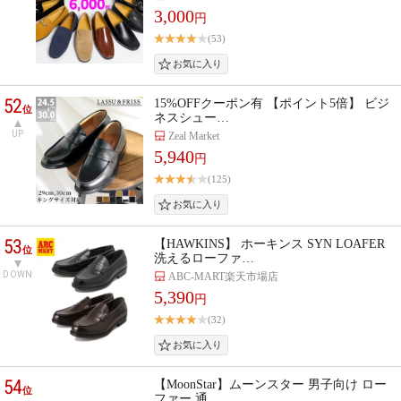
3,000
円
(53)
52
15%OFFクーポン有 【ポイント5倍】 ビジ
位
ネスシュー…
UP
Zeal Market
5,940
円
(125)
53
【HAWKINS】 ホーキンス SYN LOAFER
位
洗えるローファ…
DOWN
ABC-MART楽天市場店
5,390
円
(32)
54
【MoonStar】ムーンスター 男子向け ロー
位
ファー 通…