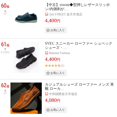
60
【中古】visvim◆型押しレザースリッポ
位
ン/内側剥が…
UP
2nd STREET 楽天市場店
4,400
円
61
SVEC スニーカー ローファー シュベック
位
シューズ・…
DOWN
Rakuten Fashion
4,400
円
(2)
62
カジュアルシューズ ローファー メンズ 革
位
靴 ローカ…
UP
中和国際楽天市場店
4,080
円