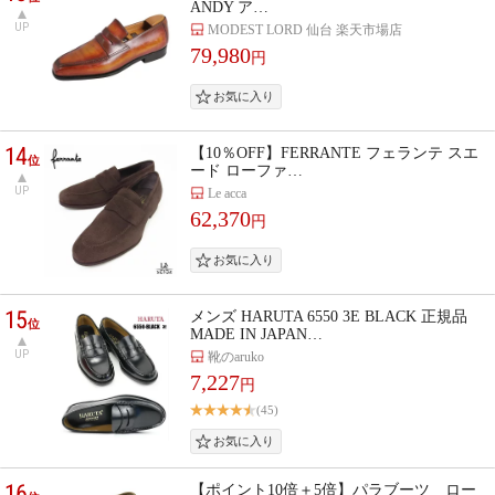
ANDY ア…
UP
MODEST LORD 仙台 楽天市場店
79,980
円
14
【10％OFF】FERRANTE フェランテ スエ
位
ード ローファ…
UP
Le acca
62,370
円
15
メンズ HARUTA 6550 3E BLACK 正規品
位
MADE IN JAPAN…
UP
靴のaruko
7,227
円
(45)
16
【ポイント10倍＋5倍】パラブーツ ロー