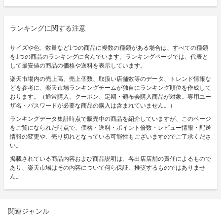
ランキングに関する注意
サイズや色、数量など1つの商品に複数の種類がある場合は、すべての種類
を1つの商品のランキングに含んでいます。ランキングページでは、代表と
して最安値の商品の価格や送料を表示しています。
楽天市場内の売上高、売上個数、取扱い店舗数等のデータ、トレンド情報な
どを参考に、楽天市場ランキングチームが独自にランキング順位を作成して
おります。（通常購入、クーポン、定期・頒布会購入商品が対象。専用ユー
ザ名・パスワードが必要な商品の購入は含まれていません。）
ランキングデータ集計時点で販売中の商品を紹介していますが、このページ
をご覧になられた時点で、価格・送料・ポイント倍数・レビュー情報・配送
情報の変更や、売り切れとなっている可能性もございますのでご了承くださ
い。
掲載されている商品内容および商品説明は、各出店店舗の責任によるもので
あり、楽天市場はその内容について何ら保証、推奨するものではありませ
ん。
関連ジャンル