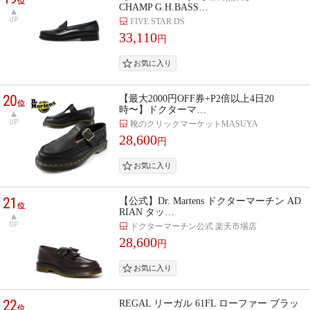
位
CHAMP G.H.BASS…
UP
FIVE STAR DS
33,110
円
20
【最大2000円OFF券+P2倍以上4日20
位
時〜】ドクターマ…
UP
靴のクリックマーケットMASUYA
28,600
円
21
【公式】Dr. Martens ドクターマーチン AD
位
RIAN タッ…
UP
ドクターマーチン公式 楽天市場店
28,600
円
22
REGAL リーガル 61FL ローファー ブラッ
位