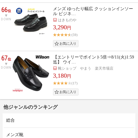
66
メンズ ゆったり幅広 クッションインソー
位
ル ビジネ…
DOWN
はきものや
3,290
円
(59)
67
【エントリーでポイント5倍⇒8/11(火)1:59
位
迄】 ウイ…
DOWN
靴ショップ やまう 楽天市場店
3,180
円
(17)
他ジャンルのランキング
総合
メンズ靴