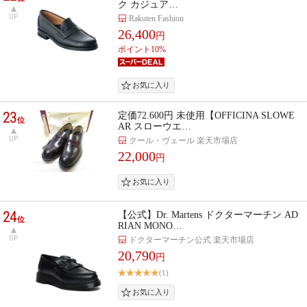
ク カジュア…
UP
Rakuten Fashion
26,400
円
ポイント10%
23
定価72.600円 未使用【OFFICINA SLOWE
位
AR スローウエ…
UP
クール・ヴェール 楽天市場店
22,000
円
24
【公式】Dr. Martens ドクターマーチン AD
位
RIAN MONO…
UP
ドクターマーチン公式 楽天市場店
20,790
円
(1)