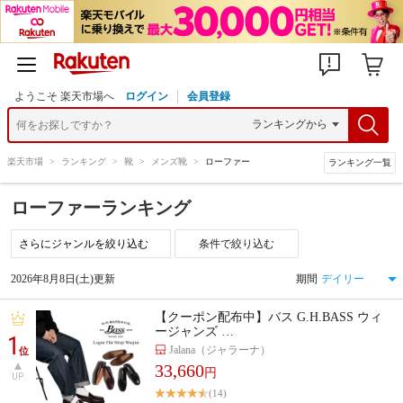
ようこそ 楽天市場へ
ログイン
会員登録
楽天市場
>
ランキング
>
靴
>
メンズ靴
>
ローファー
ランキング一覧
ローファーランキング
条件で絞り込む
2026年8月8日(土)更新
期間
【クーポン配布中】バス G.H.BASS ウィ
ージャンズ …
1
Jalana（ジャラーナ）
位
33,660
円
UP
(14)