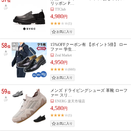
位
リッポン P…
UP
TTClub
4,980
円
(1)
58
15%OFFクーポン有 【ポイント5倍】 ロー
位
ファー 学生…
UP
Zeal Market
4,950
円
(660)
59
メンズ ドライビングシューズ 革靴 ローフ
位
ァー スリ…
UP
ENERG 楽天市場店
4,580
円
(1)