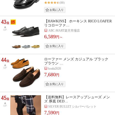
(88)
43
【HAWKINS】 ホーキンス RICO LOAFER
位
リコローファ…
UP
ABC-MART楽天市場店
6,589
円～
44
ローファー メンズ カジュアル ブラック
位
ブラウン …
UP
koala2020
7,680
円
45
【送料無料】レースアップシューズ メン
位
ズ 厚底 DED…
UP
SILVER BULLET シルバーバレット
7,590
円