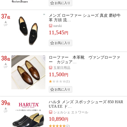
37
メンズ ローファー シューズ 真皮 磨砂牛
位
革 方頭 流…
UP
naruki
11,545
円
38
ローファー 本革靴 ヴァンプローファ
位
ー カジュア…
UP
玉屋日用品
11,500
円
(1)
39
ハルタ メンズ スポックシューズ 850 HAR
位
UTA EE ド…
UP
シェルシェ エトワール
10,890
円
(2)