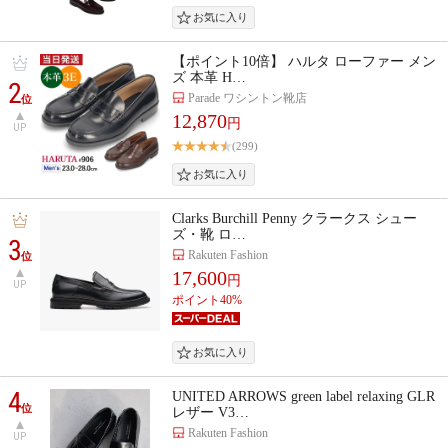
【ポイント10倍】 ハルタ ローファー メン
ズ 本革 H…
2
Parade ワシントン靴店
位
12,870
円
UP
(299)
Clarks Burchill Penny クラークス シュー
ズ・靴 ロ…
3
Rakuten Fashion
位
17,600
円
UP
ポイント40%
4
UNITED ARROWS green label relaxing GLR
位
レザー V3…
Rakuten Fashion
UP