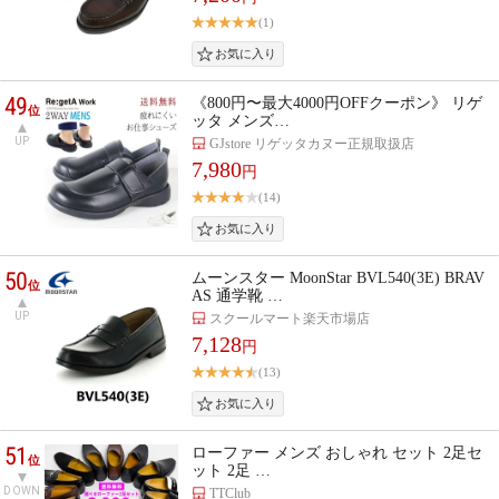
(1)
49
《800円〜最大4000円OFFクーポン》 リゲ
位
ッタ メンズ…
UP
GJstore リゲッタカヌー正規取扱店
7,980
円
(14)
50
ムーンスター MoonStar BVL540(3E) BRAV
位
AS 通学靴 …
UP
スクールマート楽天市場店
7,128
円
(13)
51
ローファー メンズ おしゃれ セット 2足セ
位
ット 2足 …
DOWN
TTClub