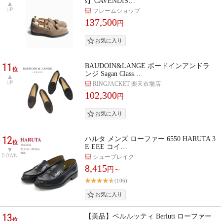
s】CAVENDIS…
UP
フレームショップ
137,500
円
11
BAUDOIN&LANGE ボードインアンドラ
位
ンジ Sagan Class…
UP
RINGJACKET 楽天市場店
102,300
円
12
ハルタ メンズ ローファー 6550 HARUTA 3
位
E EEE コイ…
DOWN
シューブレイク
8,415
円～
(106)
13
【美品】ベルルッティ Berluti ローファー
位