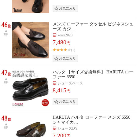
46
メンズ ローファー タッセル ビジネスシュ
位
ーズ カジ…
UP
koala2020
7,480
円
(1)
47
ハルタ 【サイズ交換無料】 HARUTA ロー
位
ファー 6550…
UP
シューズベース
8,415
円
48
HARUTA ハルタ ローファー メンズ 6550
位
ジャマイカ…
UP
シューズDY
7,200
円