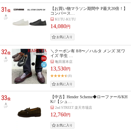
31
【お買い物マラソン期間中 P最大20倍！】
位
コンバース…
UP
KUTU-KUTU
14,080
円
32
＼クーポン有 8/8〜／ハルタ メンズ 3Eワ
位
イズ 学生 …
UP
亀田屋本店
13,530
円
(8)
33
【中古】Hender Scheme◆ローファー/6/KH
位
K//【シュ…
UP
2nd STREET 楽天市場店
12,760
円