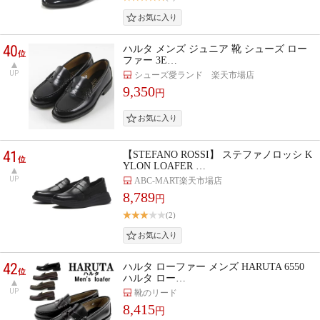
40
ハルタ メンズ ジュニア 靴 シューズ ロー
位
ファー 3E…
UP
シューズ愛ランド 楽天市場店
9,350
円
41
【STEFANO ROSSI】 ステファノロッシ K
位
YLON LOAFER …
UP
ABC-MART楽天市場店
8,789
円
(2)
42
ハルタ ローファー メンズ HARUTA 6550
位
ハルタ ロー…
UP
靴のリード
8,415
円