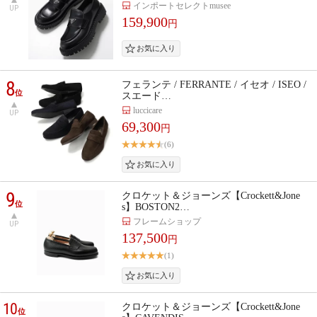
インポートセレクトmusee
UP
159,900
円
8
フェランテ / FERRANTE / イセオ / ISEO /
位
スエード…
luccicare
UP
69,300
円
(6)
9
クロケット＆ジョーンズ【Crockett&Jone
位
s】BOSTON2…
フレームショップ
UP
137,500
円
(1)
10
クロケット＆ジョーンズ【Crockett&Jone
位