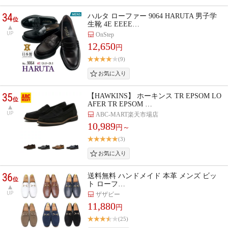
34
ハルタ ローファー 9064 HARUTA 男子学
位
生靴 4E EEEE…
UP
OnStep
12,650
円
(9)
35
【HAWKINS】 ホーキンス TR EPSOM LO
位
AFER TR EPSOM …
UP
ABC-MART楽天市場店
10,989
円～
(3)
36
送料無料 ハンドメイド 本革 メンズ ビッ
位
ト ローフ…
UP
ザザビー
11,880
円
(25)