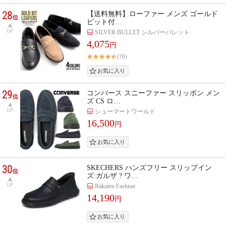
28
【送料無料】ローファー メンズ ゴールド
位
ビット付…
UP
SILVER BULLET シルバーバレット
4,075
円
(70)
29
コンバース スニーファー スリッポン メン
位
ズ CS ロ…
UP
シューマートワールド
16,500
円
30
SKECHERS ハンズフリー スリップイン
位
ズ:ガルザ ? ワ…
UP
Rakuten Fashion
14,190
円