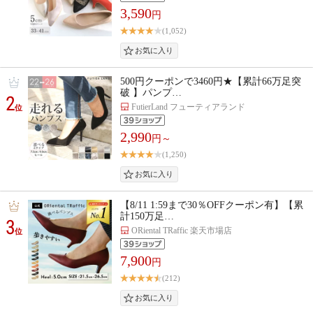
3,590
円
(1,052)
500円クーポンで3460円★【累計66万足突
破 】パンプ…
2
FutierLand フューティアランド
位
2,990
円～
(1,250)
【8/11 1:59まで30％OFFクーポン有】【累
計150万足…
3
ORiental TRaffic 楽天市場店
位
7,900
円
(212)