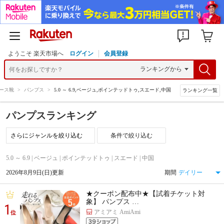
ようこそ 楽天市場へ
ログイン
会員登録
ース靴
>
パンプス
>
5.0 ～ 6.9,ベージュ,ポインテッドトゥ,スエード,中国
ランキング一覧
パンプスランキング
条件で絞り込む
5.0 ～ 6.9 | ベージュ | ポインテッドトゥ | スエード | 中国
2026年8月9日(日)更新
期間
★クーポン配布中★【試着チケット対
象】 パンプス …
1
アミアミ AmiAmi
位