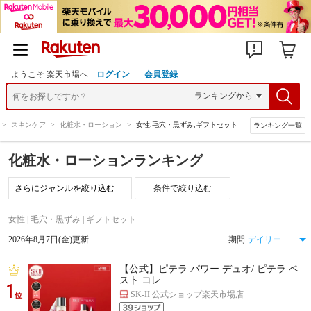
ようこそ 楽天市場へ
ログイン
会員登録
>
スキンケア
>
化粧水・ローション
>
女性,毛穴・黒ずみ,ギフトセット
ランキング一覧
化粧水・ローションランキング
条件で絞り込む
女性 | 毛穴・黒ずみ | ギフトセット
2026年8月7日(金)更新
期間
【公式】ピテラ パワー デュオ/ ピテラ ベ
スト コレ…
1
SK-II 公式ショップ楽天市場店
位