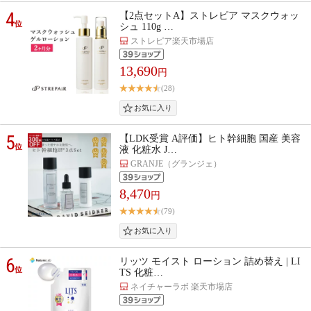
4
【2点セットA】ストレピア マスクウォッ
位
シュ 110g …
ストレピア楽天市場店
13,690
円
(28)
5
【LDK受賞 A評価】ヒト幹細胞 国産 美容
位
液 化粧水 J…
GRANJE（グランジェ）
8,470
円
(79)
6
リッツ モイスト ローション 詰め替え | LI
位
TS 化粧…
ネイチャーラボ 楽天市場店