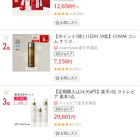
12,650
円～
(4,356)
【ポイント5倍│11日01:59迄】COSIM コシ
ム ナリス…
2
cosim bytotto楽天市場店
位
7,150
円
(201)
【定期購入は24,954円】楽天1位 ストレピ
ア 基本3点…
3
ストレピア楽天市場店
位
29,601
円
(751)