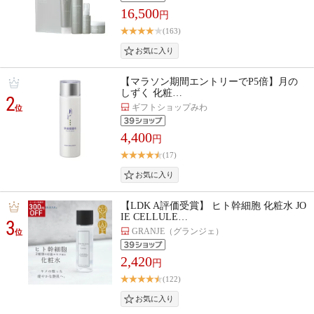
16,500
円
(163)
【マラソン期間エントリーでP5倍】月の
しずく 化粧…
2
ギフトショップみわ
位
4,400
円
(17)
【LDK A評価受賞】 ヒト幹細胞 化粧水 JO
IE CELLULE…
3
GRANJE（グランジェ）
位
2,420
円
(122)