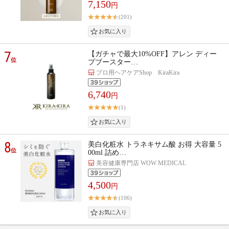
7,150
円
(201)
7
【ガチャで最大10%OFF】アレン ディー
位
プブースター…
プロ用ヘアケアShop KiraKira
6,740
円
(1)
8
美白化粧水 トラネキサム酸 お得 大容量 5
位
00ml 詰め…
美容健康専門店 WOW MEDICAL
4,500
円
(106)