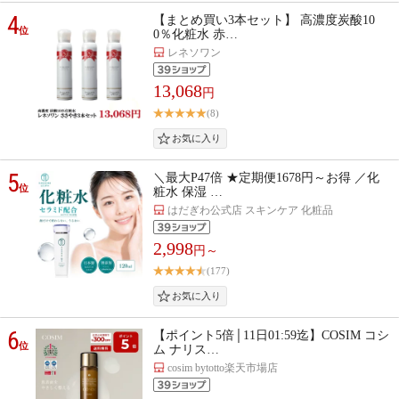
4
【まとめ買い3本セット】 高濃度炭酸10
位
0％化粧水 赤…
レネソワン
13,068
円
(8)
5
＼最大P47倍 ★定期便1678円～お得 ／化
位
粧水 保湿 …
はだぎわ公式店 スキンケア 化粧品
2,998
円～
(177)
6
【ポイント5倍│11日01:59迄】COSIM コシ
位
ム ナリス…
cosim bytotto楽天市場店