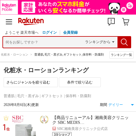
ようこそ 楽天市場へ
ログイン
会員登録
化粧水・ローション
>
普通肌,毛穴・黒ずみ,ギフトセット,保存料・防腐剤
ランキング一覧
化粧水・ローションランキング
条件で絞り込む
普通肌 | 毛穴・黒ずみ | ギフトセット | 保存料・防腐剤
2026年8月6日(木)更新
期間
【商品リニューアル】湘南美容クリニッ
ク SBC MEDIS…
1
SBC湘南美容クリニック公式店
位