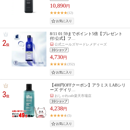
10,890
円
(12)
8/11 01:59までポイント5倍【プレゼント
付/公式】フ…
2
公式ニールズヤードレメディーズ
位
4,730
円
(352)
【400円OFFクーポン】アラミス LABシリ
ーズ デイリ…
3
おしゃれcafe楽天市場店
位
4,238
円
(5)