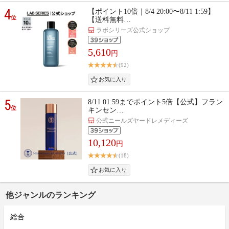
4
【ポイント10倍｜8/4 20:00〜8/11 1:59】
位
【送料無料…
ラボシリーズ公式ショップ
5,610
円
(92)
5
8/11 01:59までポイント5倍【公式】フラン
位
キンセン…
公式ニールズヤードレメディーズ
10,120
円
(18)
他ジャンルのランキング
総合