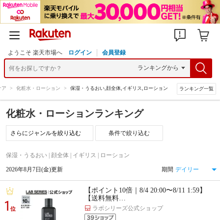
ようこそ 楽天市場へ
ログイン
会員登録
ケア
>
化粧水・ローション
>
保湿・うるおい,顔全体,イギリス,ローション
ランキング一覧
化粧水・ローションランキング
条件で絞り込む
保湿・うるおい | 顔全体 | イギリス | ローション
2026年8月7日(金)更新
期間
【ポイント10倍｜8/4 20:00〜8/11 1:59】
【送料無料…
1
ラボシリーズ公式ショップ
位