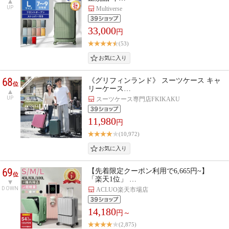
UP
Multiverse
33,000
円
(53)
68
《グリフィンランド》 スーツケース キャ
位
リーケース…
UP
スーツケース専門店FKIKAKU
11,980
円
(10,972)
69
【先着限定クーポン利用で6,665円~】
位
「楽天1位」 …
DOWN
ACLUO楽天市場店
14,180
円～
(2,875)