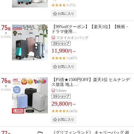
(71)
75
【99%offクーポン】【楽天1位】【映画・
位
ドラマ使用…
DOWN
スタイルオンバッグ
11,990
円～
(457)
76
【P5倍★1500円OFF】楽天1位 ヒルナンデ
位
ス放送 地上…
DOWN
Libetee
29,800
円～
(423)
77
《グリフィンランド》 キャリーバッグ 超