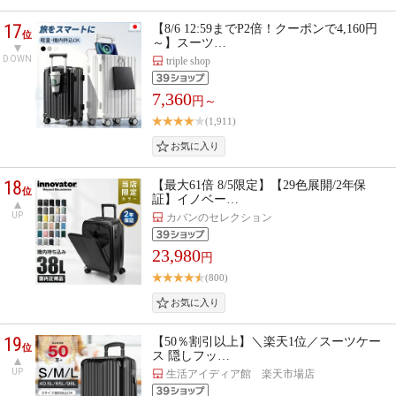
17
【8/6 12:59までP2倍！クーポンで4,160円
位
～】スーツ…
DOWN
triple shop
7,360
円～
(1,911)
18
【最大61倍 8/5限定】【29色展開/2年保
位
証】イノベー…
UP
カバンのセレクション
23,980
円
(800)
19
【50％割引以上】＼楽天1位／スーツケー
位
ス 隠しフッ…
UP
生活アイディア館 楽天市場店