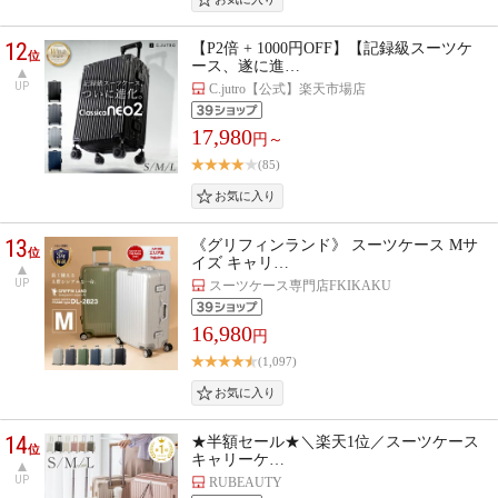
12
【P2倍 + 1000円OFF】【記録級スーツケ
位
ース、遂に進…
UP
C.jutro【公式】楽天市場店
17,980
円～
(85)
13
《グリフィンランド》 スーツケース Mサ
位
イズ キャリ…
UP
スーツケース専門店FKIKAKU
16,980
円
(1,097)
14
★半額セール★＼楽天1位／スーツケース
位
キャリーケ…
UP
RUBEAUTY