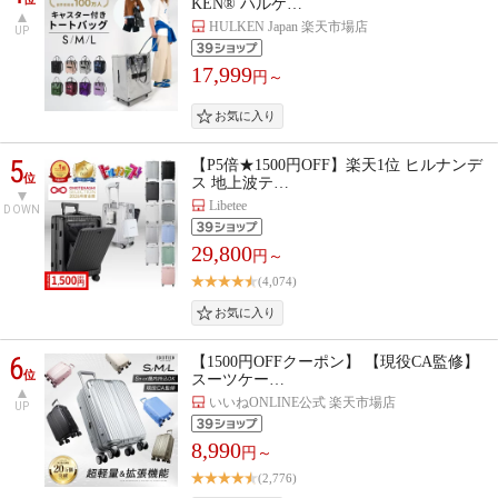
KEN® ハルケ…
HULKEN Japan 楽天市場店
UP
17,999
円～
5
【P5倍★1500円OFF】楽天1位 ヒルナンデ
位
ス 地上波テ…
Libetee
DOWN
29,800
円～
(4,074)
6
【1500円OFFクーポン】 【現役CA監修】
位
スーツケー…
いいねONLINE公式 楽天市場店
UP
8,990
円～
(2,776)