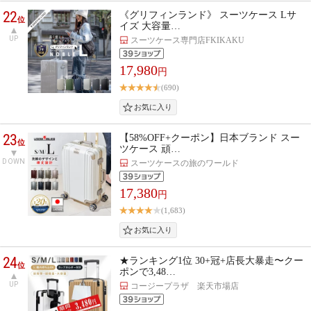
22
《グリフィンランド》 スーツケース Lサ
位
イズ 大容量…
UP
スーツケース専門店FKIKAKU
17,980
円
(690)
23
【58%OFF+クーポン】日本ブランド スー
位
ツケース 頑…
DOWN
スーツケースの旅のワールド
17,380
円
(1,683)
24
★ランキング1位 30+冠+店長大暴走〜クー
位
ポンで3,48…
UP
コージープラザ 楽天市場店