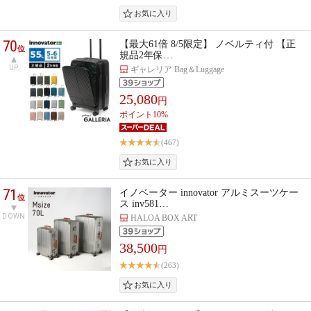
70
【最大61倍 8/5限定】 ノベルティ付 【正
位
規品2年保…
UP
ギャレリア Bag＆Luggage
25,080
円
ポイント10%
(467)
71
イノベーター innovator アルミスーツケー
位
ス inv581…
DOWN
HALOA BOX ART
38,500
円
(263)