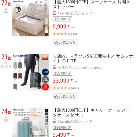
72
【最大1800円OFF】スーツケース 片開き
位
ストッパー…
UP
Yuweijie公式ショップ
9,999
円～
(30)
73
＼店内、マラソンSALE開催中／ サムソナ
位
イト C-LITE…
DOWN
GULLIVER Online Shopping
33,999
円～
(460)
74
【最大1800円OFF】キャリーケース スー
位
ツケース Mサ…
UP
Yuweijie公式ショップ
9,499
円～