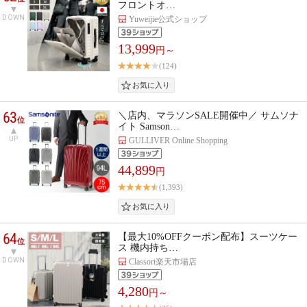
フロントオ…
DOWN
Yuweijie公式ショップ
13,999
円～
(124)
63
＼店内、マラソンSALE開催中／ サムソナ
位
イト Samson…
UP
GULLIVER Online Shopping
44,899
円
(1,393)
64
【最大10%OFFクーポン配布】スーツケー
位
ス 機内持ち…
DOWN
Classort楽天市場店
4,280
円～