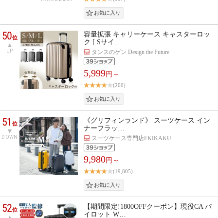
50
容量拡張 キャリーケース キャスターロッ
位
ク [ Sサイ…
UP
タンスのゲン Design the Future
5,999
円～
(200)
51
《グリフィンランド》 スーツケース イン
位
ナーフラッ…
DOWN
スーツケース専門店FKIKAKU
9,980
円～
(19,805)
52
【期間限定!1800OFFクーポン】現役CA パ
位
イロット W…