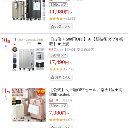
UP
11,980
円～
(2,663)
10
【P2倍 + 500円OFF】★【新技術ダブル搭
位
載】★正規…
UP
C.jutro【公式】楽天市場店
17,490
円～
(714)
11
【公式】＼半額OFFセール／楽天1位★高
位
評価 cicibel…
UP
CICI BELLA
7,980
円～
(873)