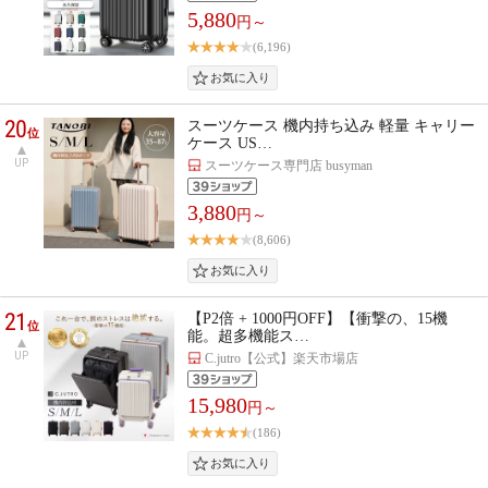
5,880
円～
(6,196)
20
スーツケース 機内持ち込み 軽量 キャリー
位
ケース US…
UP
スーツケース専門店 busyman
3,880
円～
(8,606)
21
【P2倍 + 1000円OFF】【衝撃の、15機
位
能。超多機能ス…
UP
C.jutro【公式】楽天市場店
15,980
円～
(186)