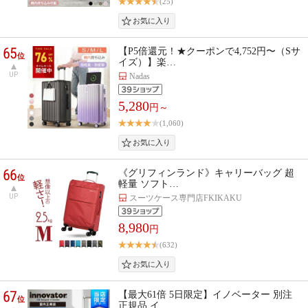
(25)
65
【P5倍還元！★クーポンで4,752円〜（Sサ
位
イズ）】楽…
UP
Nadas
5,280
円～
(1,060)
66
《グリフィンランド》キャリーバッグ 超
位
軽量 ソフト…
UP
スーツケース専門店FKIKAKU
8,980
円
(632)
67
【最大61倍 5日限定】イノベーター 別注
位
正規品 イ…