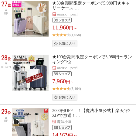
27
★50台期間限定クーポンで5,980円★キャ
位
リーケース …
UP
oneiric pearl
11,960
円～
(1,658)
28
★100台期間限定クーポンで3,980円〜ラン
位
キング1位…
DOWN
oneiric pearl
7,960
円～
(5,464)
29
3000円OFF！！【魔法小屋公式】楽天1位
位
ZIPで放送！…
UP
魔法小屋
14,979
円～