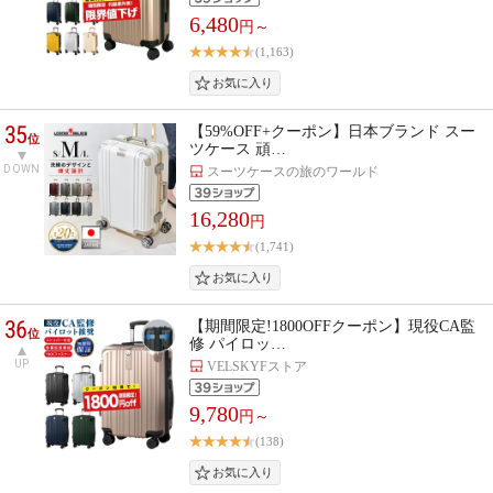
6,480
円～
(1,163)
35
【59%OFF+クーポン】日本ブランド スー
位
ツケース 頑…
DOWN
スーツケースの旅のワールド
16,280
円
(1,741)
36
【期間限定!1800OFFクーポン】現役CA監
位
修 パイロッ…
UP
VELSKYFストア
9,780
円～
(138)