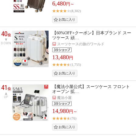
6,480
円～
(8,302)
40
【60%OFF+クーポン】日本ブランド スー
位
ツケース 頑…
DOWN
スーツケースの旅のワールド
13,480
円
(1,755)
41
【魔法小屋公式】スーツケース フロント
位
オープン 拡…
UP
魔法小屋
14,980
円～
(76)