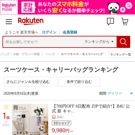
ようこそ 楽天市場へ
ログイン
会員登録
バッグ・小物・ブランド雑貨
>
バッグ
>
スーツケース・キャリーバッグ
ランキング一覧
スーツケース・キャリーバッグランキング
条件で絞り込む
2026年8月6日(木)更新
期間
【700円OFF 6日配布 ZIPで紹介!】B4U 公
式 新 キャ…
1
B4U
位
STAY
9,980
円～