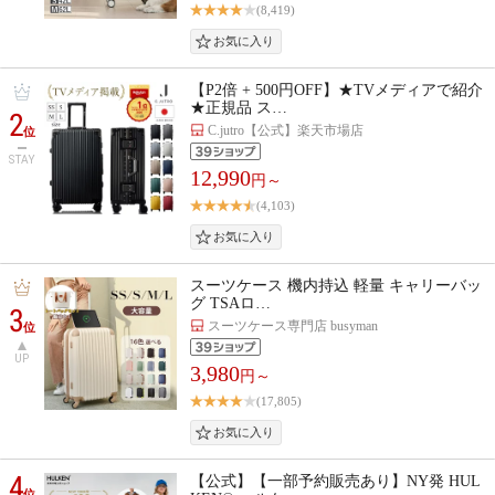
(8,419)
【P2倍 + 500円OFF】★TVメディアで紹介
★正規品 ス…
2
C.jutro【公式】楽天市場店
位
STAY
12,990
円～
(4,103)
スーツケース 機内持込 軽量 キャリーバッ
グ TSAロ…
3
スーツケース専門店 busyman
位
UP
3,980
円～
(17,805)
4
【公式】【一部予約販売あり】NY発 HUL
位