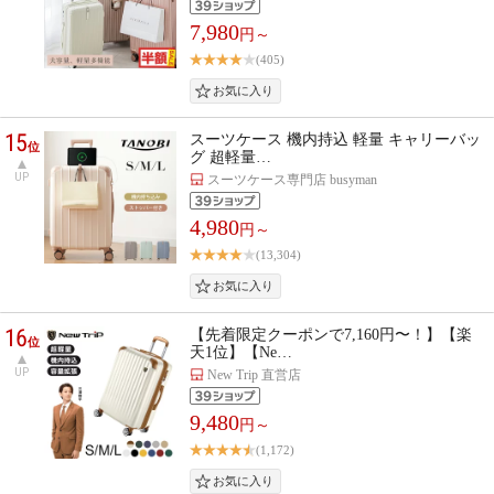
7,980
円～
(405)
15
スーツケース 機内持込 軽量 キャリーバッ
位
グ 超軽量…
UP
スーツケース専門店 busyman
4,980
円～
(13,304)
16
【先着限定クーポンで7,160円〜！】【楽
位
天1位】【Ne…
UP
New Trip 直営店
9,480
円～
(1,172)