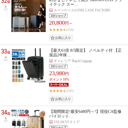
32
位
イテック スー…
UP
スーツケースのTHE CASE FACTORY
20,800
円～
(153)
33
【最大61倍 8/5限定】 ノベルティ付 【正
位
規品2年保…
UP
ギャレリア Bag＆Luggage
23,980
円
ポイント10%
(747)
34
【期間限定!最安6480円～!】現役CA監修
位
パイロット…
UP
VELSKYFストア