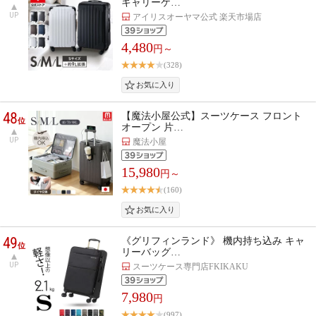
キャリーケ…
UP
アイリスオーヤマ公式 楽天市場店
4,480
円～
(328)
48
【魔法小屋公式】スーツケース フロント
位
オープン 片…
UP
魔法小屋
15,980
円～
(160)
49
《グリフィンランド》 機内持ち込み キャ
位
リーバッグ…
UP
スーツケース専門店FKIKAKU
7,980
円
(997)