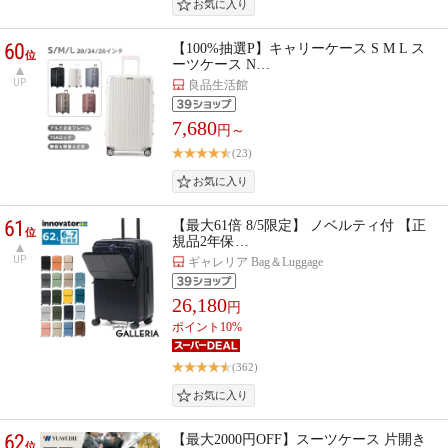
60
【100%抽選P】キャリーケース S M L ス
位
ーツケース N…
UP
良品生活館
7,680
円～
(23)
61
【最大61倍 8/5限定】 ノベルティ付 【正
位
規品2年保…
UP
ギャレリア Bag＆Luggage
26,180
円
ポイント10%
(362)
62
【最大2000円OFF】スーツケース 片開き
位