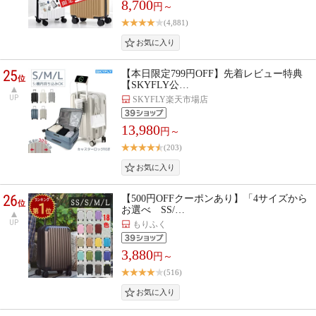
8,700
円～
(4,881)
25
【本日限定799円OFF】先着レビュー特典
位
【SKYFLY公…
UP
SKYFLY楽天市場店
13,980
円～
(203)
26
【500円OFFクーポンあり】「4サイズから
位
お選べ SS/…
UP
もりふく
3,880
円～
(516)