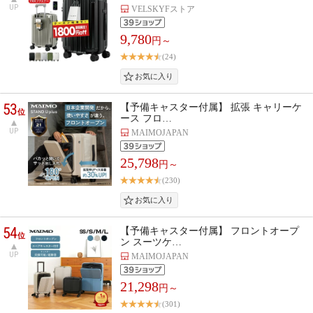
UP
VELSKYFストア
9,780
円～
(24)
53
【予備キャスター付属】 拡張 キャリーケ
位
ース フロ…
UP
MAIMOJAPAN
25,798
円～
(230)
54
【予備キャスター付属】 フロントオープ
位
ン スーツケ…
UP
MAIMOJAPAN
21,298
円～
(301)