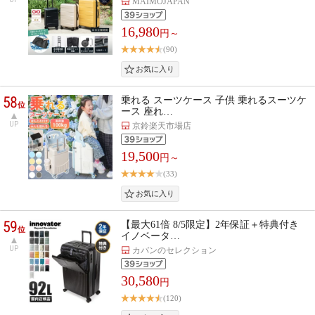
MAIMOJAPAN
16,980
円～
(90)
58
乗れる スーツケース 子供 乗れるスーツケ
位
ース 座れ…
UP
京鈴楽天市場店
19,500
円～
(33)
59
【最大61倍 8/5限定】2年保証＋特典付き
位
イノベータ…
UP
カバンのセレクション
30,580
円
(120)