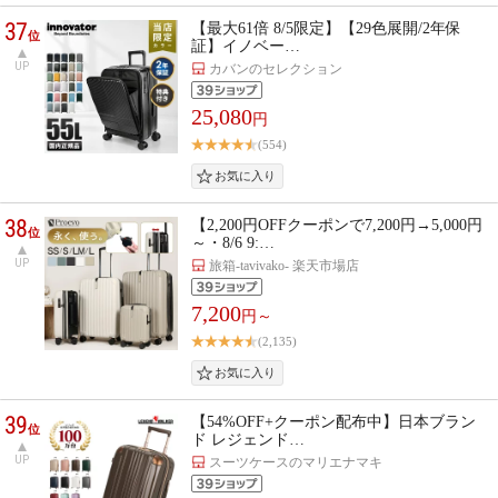
37
【最大61倍 8/5限定】【29色展開/2年保
位
証】イノベー…
UP
カバンのセレクション
25,080
円
(554)
38
【2,200円OFFクーポンで7,200円→5,000円
位
～・8/6 9:…
UP
旅箱-tavivako- 楽天市場店
7,200
円～
(2,135)
39
【54%OFF+クーポン配布中】日本ブラン
位
ド レジェンド…
UP
スーツケースのマリエナマキ