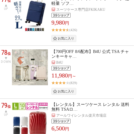
位
軽量 ソフ…
UP
スーツケース専門店FKIKAKU
9,980
円
(426)
78
【700円OFF 8/6配布】B4U 公式 TSA チャ
位
ンキーキャ…
DOWN
B4U
11,980
円～
(829)
79
【レンタル】スーツケース レンタル 送料
位
無料 TSAロ…
UP
アールワイレンタル楽天市場店
6,500
円