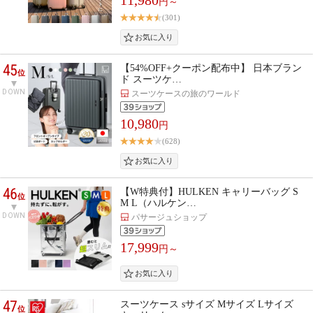
円～
(301)
45
【54%OFF+クーポン配布中】 日本ブラン
位
ド スーツケ…
DOWN
スーツケースの旅のワールド
10,980
円
(628)
46
【W特典付】HULKEN キャリーバッグ S
位
M L（ハルケン…
DOWN
パサージュショップ
17,999
円～
47
スーツケース sサイズ Mサイズ Lサイズ
位