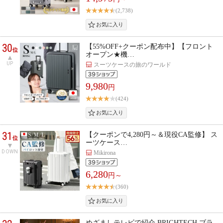
(2,738)
30
【55%OFF+クーポン配布中】【フロント
位
オープン★機…
UP
スーツケースの旅のワールド
9,980
円
(424)
31
【クーポンで4,280円～＆現役CA監修】 ス
位
ーツケース…
DOWN
Mikirona
6,280
円～
(360)
めざましテレビで紹介 BRIGHTECH ブラ