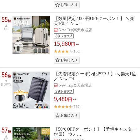
55
【数量限定2,000円OFFクーポン！】 ＼楽
位
天1位／ New…
UP
New Trip楽天市場店
15,980
円～
(160)
56
【先着限定クーポン配布中！】 ＼楽天1位
位
／ New Tri…
DOWN
New Trip楽天市場店
9,480
円～
(569)
57
【50％OFFクーポン！】【予備キャスター
位
付属】 ウォ…
UP