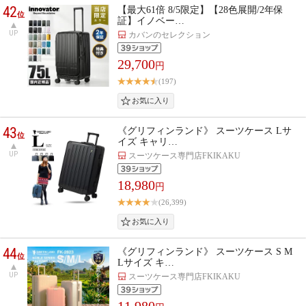
42
【最大61倍 8/5限定】【28色展開/2年保
位
証】イノベー…
UP
カバンのセレクション
29,700
円
(197)
43
《グリフィンランド》 スーツケース Lサ
位
イズ キャリ…
UP
スーツケース専門店FKIKAKU
18,980
円
(26,399)
44
《グリフィンランド》 スーツケース S M
位
Lサイズ キ…
UP
スーツケース専門店FKIKAKU
11,980