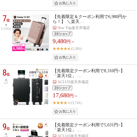
7
【先着限定＆クーポン利用で6,980円か
位
ら！】 ＼楽天…
New Trip楽天市場店
DOWN
9,480
円～
(2,393)
8
【先着限定クーポン利用で8,310円~】
位
「楽天1位」 …
ACLUO楽天市場店
UP
17,680
円～
(3,741)
9
【先着限定クーポン利用で5,631円~】
位
「楽天1位」 …
ACLUO楽天市場店