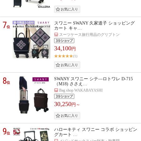
7
スワニー SWANY 久家道子 ショッピング
位
カート キャ…
スーツケース旅行用品のグリプトン
34,100
円
(1)
8
SWANY スワニー シテ—ロトワレ D-715
位
（M18) ささえ…
Bag shop WAKABAYASHI
30,250
円～
9
ハローキティ スワニー コラボ ショッピン
位
グカート …
メゾンドサックスバー財布・鞄専門