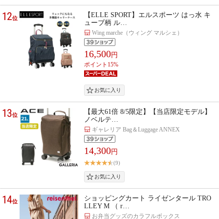
12
【ELLE SPORT】エルスポーツ はっ水 キ
位
ューブ柄 ル…
Wing marche（ウィング マルシェ）
16,500
円
ポイント15%
13
【最大61倍 8/5限定】【当店限定モデル】
位
ノベルテ…
ギャレリア Bag＆Luggage ANNEX
14,300
円
(9)
14
ショッピングカート ライゼンタール TRO
位
LLEY M （ r…
お弁当グッズのカラフルボックス