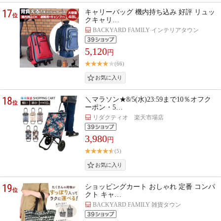
17
キャリーバッグ 機内持ち込み 好評 リュッ
位
クキャリ…
BACKYARD FAMILY インテリアタウン
5,120
円
(66)
18
＼マラソン★8/5(水)23:59まで10％オフク
位
ーポン・5…
リダクティオ 楽天市場店
3,980
円
(5)
19
ショッピングカート おしゃれ 定番 コンパ
位
クト キャ…
BACKYARD FAMILY 雑貨タウン