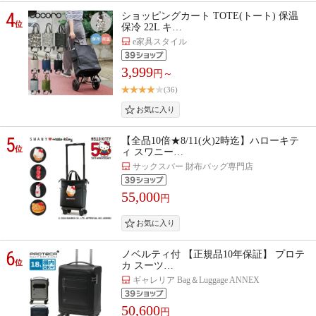
4
ショッピングカート TOTE(トート) 保温
位
保冷 22L キ…
e家具スタイル
3,999
円～
(36)
5
【全品10倍★8/11(火)2時迄】ハローキテ
位
ィ スワニー…
サックスバー 財布バッグ専門店
55,000
円
6
ノベルティ付 【正規品10年保証】 プロテ
位
カ スーツ…
ギャレリア Bag＆Luggage ANNEX
50,600
円