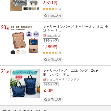
2,311
円
(11)
20
キャリーオンバッグ キャリーオン ミニ 小
位
型 キャリ…
tienda de sol
1,989
円
(3)
21
キャリーバッグ エコバッグ 2way
位
鞄 カバン 折…
ジュエリーリペアクラブ
550
円