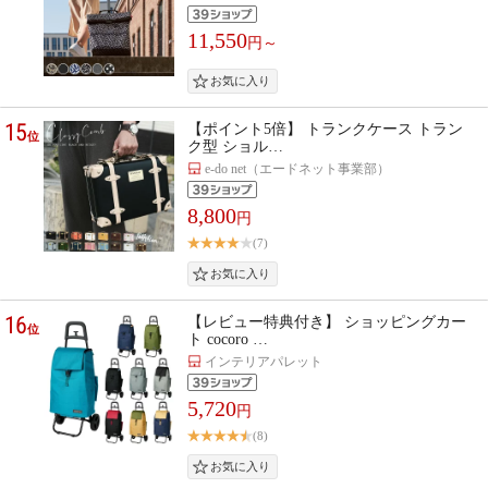
11,550
円～
15
【ポイント5倍】 トランクケース トラン
位
ク型 ショル…
e-do net（エードネット事業部）
8,800
円
(7)
16
【レビュー特典付き】 ショッピングカー
位
ト cocoro …
インテリアパレット
5,720
円
(8)