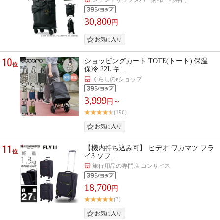
30,800
円
10
ショッピングカート TOTE(トート) 保温
位
保冷 22L キ…
くらしのeショップ
3,999
円～
(196)
11
【機内持ち込み可】 ヒデオ ワカマツ フラ
位
イ3 ソフ…
旅行用品の専門店 コンサイス
18,700
円
(3)