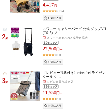
4,417
円
(155)
スワニー キャリーバッグ 公式 ジップVII
(TS15) ブ…
2
スワニーonline shop 楽天市場店
位
27,500
円～
(4)
【レビュー特典付き】reisenthel ライゼン
タール シ…
3
シゼム楽天市場支店
位
11,550
円～
(88)