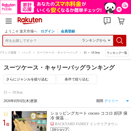
ようこそ 楽天市場へ
ログイン
会員登録
ブランド雑貨
>
バッグ
>
スーツケース・キャリーバッグ
>
15 ～ 19.9cm
ランキング一覧
スーツケース・キャリーバッグランキング
条件で絞り込む
15 ～ 19.9cm
2026年8月6日(木)更新
期間
ショッピングカート cocoro ココロ 好評 保
冷 保温 …
1
BACKYARD FAMILY インテリアタウン
位