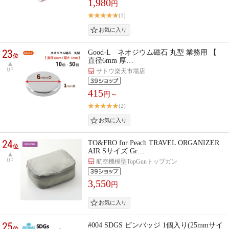
1,980
円
(1)
23
Good-L ネオジウム磁石 丸型 業務用 【
位
直径6mm 厚…
UP
サトウ楽天市場店
415
円～
(2)
24
TO&FRO for Peach TRAVEL ORGANIZER
位
AIR Sサイズ Gr…
UP
航空機模型TopGunトップガン
3,550
円
25
#004 SDGS ピンバッジ 1個入り(25mmサイ
位