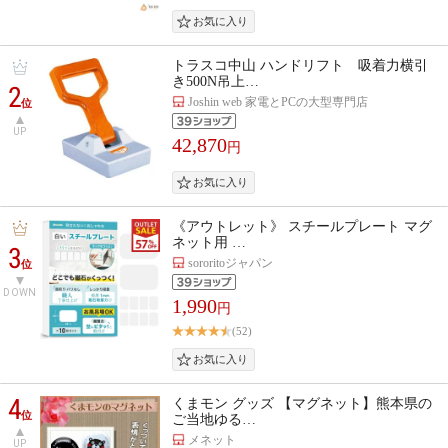
トラスコ中山 ハンドリフト 吸着力横引
き500N吊上…
2
Joshin web 家電とPCの大型専門店
位
UP
42,870
円
《アウトレット》 スチールプレート マグ
ネット用 …
3
sororitoジャパン
位
DOWN
1,990
円
(52)
4
くまモン グッズ 【マグネット】熊本県の
位
ご当地ゆる…
メネット
UP