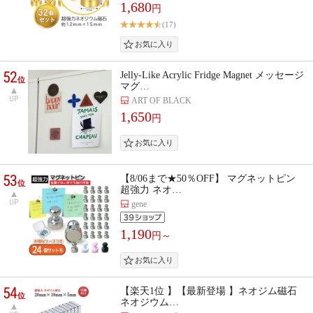
1,680
円
(17)
52
Jelly-Like Acrylic Fridge Magnet メッセージ
位
マグ…
UP
ART OF BLACK
1,650
円
53
【8/06まで★50％OFF】 マグネットピン
位
超強力 ネオ…
UP
gene
1,190
円～
54
【楽天1位 】【最新登場 】ネオジム磁石
位
ネオジウム…