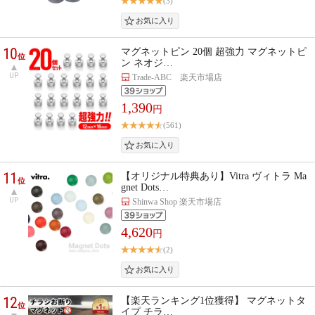
(3)
10
マグネットピン 20個 超強力 マグネットピ
位
ン ネオジ…
UP
Trade-ABC 楽天市場店
1,390
円
(561)
11
【オリジナル特典あり】Vitra ヴィトラ Ma
位
gnet Dots…
UP
Shinwa Shop 楽天市場店
4,620
円
(2)
12
【楽天ランキング1位獲得】 マグネットタ
位
イプ チラ…