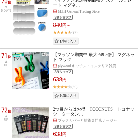
70
＼マラソン限定特別価格／ スチールプレ
位
ート マグネ…
DOWN
MZH General Trading Store
840
円～
(97)
71
【マラソン期間中 最大P49.5倍】 マグネッ
位
ト フック…
UP
plywood キッチン・インテリア雑貨
638
円
(50)
72
2つ目からはお得 TOCONUTS トコナッ
位
ツ タータン…
UP
ブックカバーと雑貨専門店ナージャ
638
円