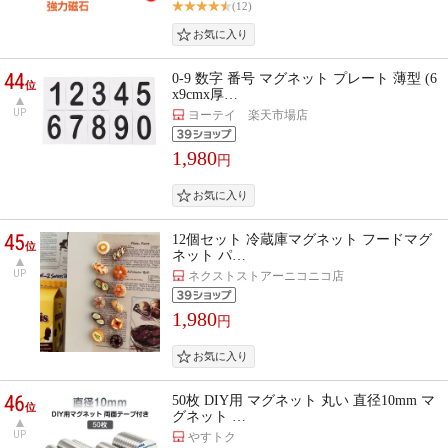
(12)
44
0-9 数字 番号 マグネット プレート 薄型 (6
位
x9cmx厚…
UP
ヨーテイ 楽天市場店
1,980
円
45
12個セット 冷蔵庫マグネット フードマグ
位
ネット パ…
UP
ネクストストアーニコニコ店
1,980
円
46
50枚 DIY用 マグネット 丸い 直径10mm マ
位
グネット …
UP
やすトク