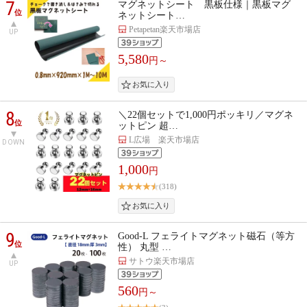
7
マグネットシート 黒板仕様｜黒板マグ
位
ネットシート…
Petapetan楽天市場店
UP
5,580
円～
8
＼22個セットで1,000円ポッキリ／マグネ
位
ットピン 超…
L広場 楽天市場店
DOWN
1,000
円
(318)
9
Good-L フェライトマグネット磁石（等方
位
性） 丸型 …
サトウ楽天市場店
UP
560
円～