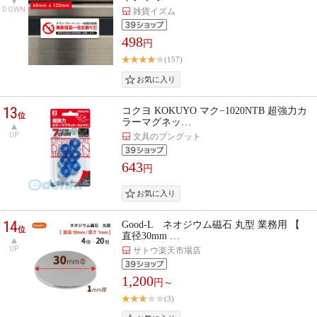
DOWN
雑貨イズム
498
円
(157)
13
コクヨ KOKUYO マク−1020NTB 超強力カ
位
ラーマグネッ…
UP
文具のブングット
643
円
14
Good-L ネオジウム磁石 丸型 業務用 【
位
直径30mm …
UP
サトウ楽天市場店
1,200
円～
(3)