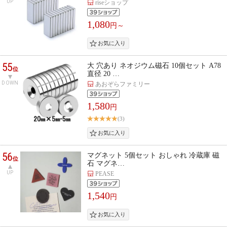
UP
riseショップ
1,080
円～
55
大 穴あり ネオジウム磁石 10個セット A78
位
直径 20 …
DOWN
あおぞらファミリー
1,580
円
(3)
56
マグネット 5個セット おしゃれ 冷蔵庫 磁
位
石 マグネ…
UP
PEASE
1,540
円