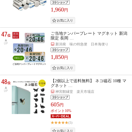
1,960
円
47
ご当地ナンバープレート マグネット 新潟
位
限定 長岡 …
UP
新潟発 味の特急便 日本海便り
1,850
円
48
【2個以上で送料無料】 ネコ磁石 10種 マ
位
グネット …
UP
神宮館縁堂 楽天市場店
605
円
ポイント10%
(5)