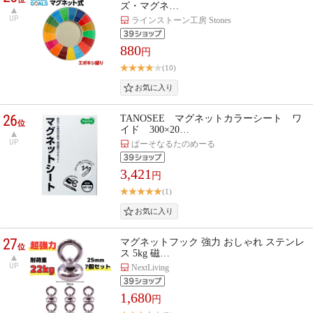
ズ・マグネ…
UP
ラインストーン工房 Stones
880
円
(10)
26
TANOSEE マグネットカラーシート ワ
位
イド 300×20…
UP
ぱーそなるたのめーる
3,421
円
(1)
27
マグネットフック 強力 おしゃれ ステンレ
位
ス 5kg 磁…
UP
NextLiving
1,680
円