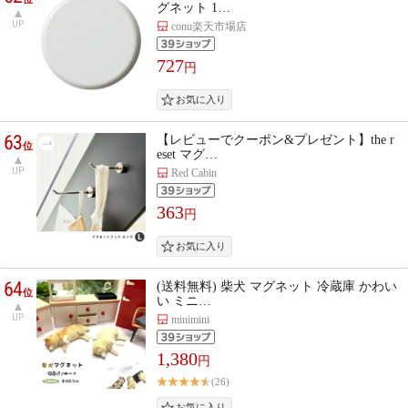
グネット 1…
UP
conu楽天市場店
727
円
63
【レビューでクーポン&プレゼント】the r
位
eset マグ…
UP
Red Cabin
363
円
64
(送料無料) 柴犬 マグネット 冷蔵庫 かわい
位
い ミニ…
UP
minimini
1,380
円
(26)