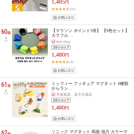
1,485
円
(16)
60
【マラソン ポイント5倍】 【9色セット】
位
カラフル …
UP
deer-shop
1,480
円
(4)
61
ミッフィー フィギュア マグネット 6種類
位
からラン…
UP
丹波貿易 楽天市場店
1,480
円
62
ソニック マグネット 両面 強力 カラーマ
位