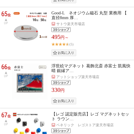
65
Good-L ネオジウム磁石 丸型 業務用 【
位
直径8mm 厚…
UP
サトウ楽天市場店
495
円～
(5)
66
浮世絵マグネット 葛飾北斎 赤富士 凱風快
位
晴 銀縁ア…
UP
アットショップ楽天市場店
330
円
67
【レゴ 認定販売店】レゴ マグネットセッ
位
ト ラウン…
UP
ベネリック レゴストア楽天市場店