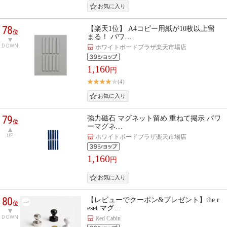
78
【楽天1位】 A4コピー用紙が10枚以上留
位
まる！ パワ…
DOWN
ホワイトボードプラザ楽天市場店
1,160
円
(4)
79
強力磁石 マグネット留め 重ねて掲示 パワ
位
ーマグネ…
UP
ホワイトボードプラザ楽天市場店
1,160
円
80
【レビューでクーポン&プレゼント】the r
位
eset マグ…
DOWN
Red Cabin