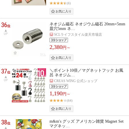
(6)
36
ネオジム磁石 ネオジウム磁石 20mm×5mm
位
皿穴5mm ネ…
UP
SCLライフスタイル楽天市場店
2,380
円～
37
＼ポイント10倍／マグネットフック お風
位
呂 ネオジム…
UP
CREAS WING 公式ショップ
1,190
円～
(64)
38
m&m's グッズ アメリカン雑貨 Magnet Set
位
マグネッ…