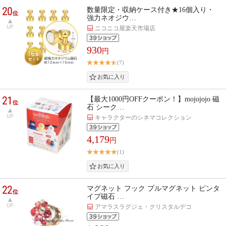
20
数量限定・収納ケース付き★16個入り・
位
強力ネオジウ…
UP
ニコニコ屋楽天市場店
930
円
(7)
21
【最大1000円OFFクーポン！】mojojojo 磁
位
石 シーク…
UP
キャラクターのシネマコレクション
4,179
円
(1)
22
マグネット フック プルマグネット ピンタ
位
イプ磁石 …
UP
アマラスラグジェ・クリスタルデコ