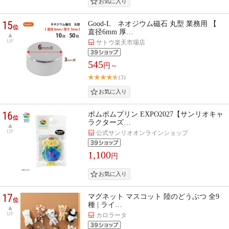
15
Good-L ネオジウム磁石 丸型 業務用 【
位
直径6mm 厚…
UP
サトウ楽天市場店
545
円～
(3)
16
ポムポムプリン EXPO2027【サンリオキャ
位
ラクターズ…
UP
公式サンリオオンラインショップ
1,100
円
17
マグネット マスコット 陸のどうぶつ 全9
位
種 | ライ…
UP
カロラータ