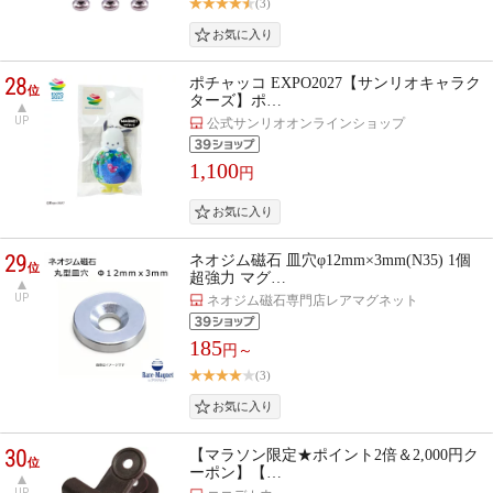
(3)
28
ポチャッコ EXPO2027【サンリオキャラク
位
ターズ】ポ…
UP
公式サンリオオンラインショップ
1,100
円
29
ネオジム磁石 皿穴φ12mm×3mm(N35) 1個
位
超強力 マグ…
UP
ネオジム磁石専門店レアマグネット
185
円～
(3)
30
【マラソン限定★ポイント2倍＆2,000円ク
位
ーポン】【…
UP