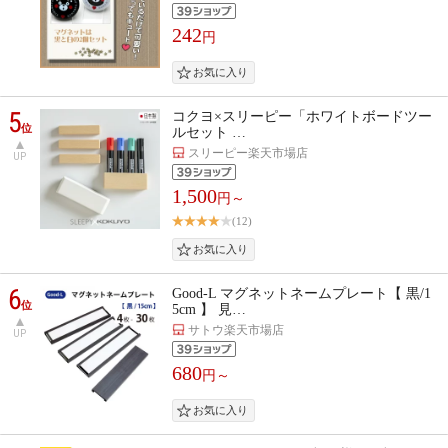
242
円
5
コクヨ×スリーピー「ホワイトボードツー
位
ルセット …
スリーピー楽天市場店
UP
1,500
円～
(12)
6
Good-L マグネットネームプレート【 黒/1
位
5cm 】 見…
サトウ楽天市場店
UP
680
円～