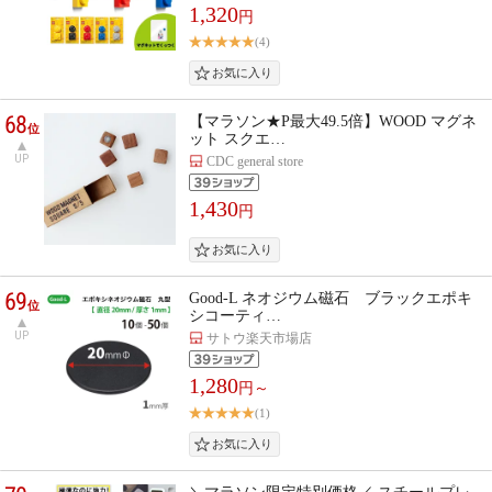
1,320
円
(4)
68
【マラソン★P最大49.5倍】WOOD マグネ
位
ット スクエ…
UP
CDC general store
1,430
円
69
Good-L ネオジウム磁石 ブラックエポキ
位
シコーティ…
UP
サトウ楽天市場店
1,280
円～
(1)