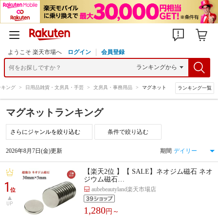
ようこそ 楽天市場へ
ログイン
会員登録
ンキング
>
日用品雑貨・文房具・手芸
>
文房具・事務用品
>
マグネット
ランキング一覧
マグネットランキング
条件で絞り込む
2026年8月7日(金)更新
期間
【楽天2位 】【 SALE】ネオジム磁石 ネオ
ジウム磁石…
1
aubebeautyland楽天市場店
位
UP
1,280
円～