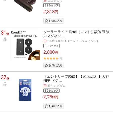
ココデカウ
2,813
円
31
ソーラーライト Rond（ロンド）設置用 強
位
力マグネッ…
UP
HAPPYJOINT（ハッピージョイント）
2,800
円
(1)
32
【エントリーでP5倍】【Wincraft社】大谷
位
翔平 ドジ…
UP
89キングダム
2,750
円