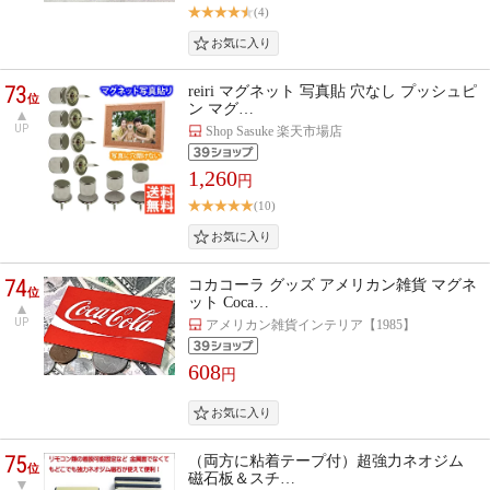
(4)
73
reiri マグネット 写真貼 穴なし プッシュピ
位
ン マグ…
UP
Shop Sasuke 楽天市場店
1,260
円
(10)
74
コカコーラ グッズ アメリカン雑貨 マグネ
位
ット Coca…
UP
アメリカン雑貨インテリア【1985】
608
円
75
（両方に粘着テープ付）超強力ネオジム
位
磁石板＆スチ…