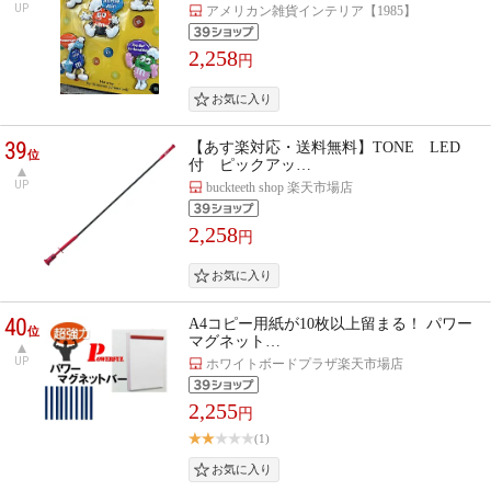
UP
アメリカン雑貨インテリア【1985】
2,258
円
39
【あす楽対応・送料無料】TONE LED
位
付 ピックアッ…
UP
buckteeth shop 楽天市場店
2,258
円
40
A4コピー用紙が10枚以上留まる！ パワー
位
マグネット…
UP
ホワイトボードプラザ楽天市場店
2,255
円
(1)