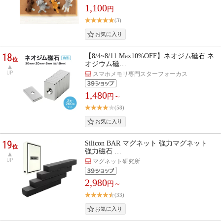
1,100
円
(3)
18
【8/4~8/11 Max10%OFF】ネオジム磁石 ネ
位
オジウム磁…
UP
スマホメモリ専門スターフォーカス
1,480
円～
(58)
19
Silicon BAR マグネット 強力マグネット
位
強力磁石 …
UP
マグネット研究所
2,980
円～
(33)