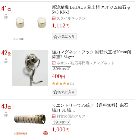
41
新潟精機 BeHAUS 希土類 ネオジム磁石 φ
位
5×5 KN-3
UP
スタイルキッチン
1,112
円
42
強力マグネットフック 回転式直径20mm耐
位
荷重2.5kg〜…
UP
ネオジム磁石専門店レアマグネット
400
円
(1)
43
＼エントリーでP5倍／【送料無料】磁石
位
強力 丸 強…
UP
雑貨の国のアリス
1,000
円