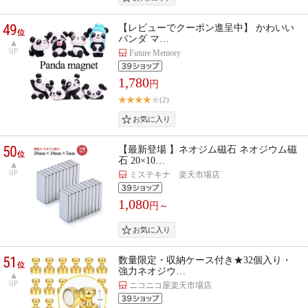
49
【レビューでクーポン進呈中】 かわいい
位
パンダ マ…
UP
Future Memory
1,780
円
(2)
50
【最新登場 】ネオジム磁石 ネオジウム磁
位
石 20×10…
UP
ミステキナ 楽天市場店
1,080
円～
51
数量限定・収納ケース付き★32個入り・
位
強力ネオジウ…
UP
ニコニコ屋楽天市場店