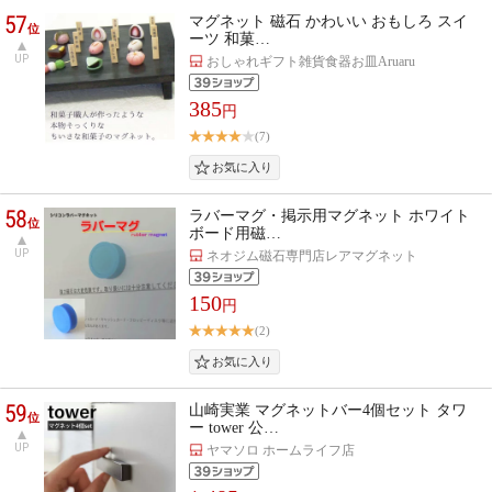
57
マグネット 磁石 かわいい おもしろ スイ
位
ーツ 和菓…
UP
おしゃれギフト雑貨食器お皿Aruaru
385
円
(7)
58
ラバーマグ・掲示用マグネット ホワイト
位
ボード用磁…
UP
ネオジム磁石専門店レアマグネット
150
円
(2)
59
山崎実業 マグネットバー4個セット タワ
位
ー tower 公…
UP
ヤマソロ ホームライフ店