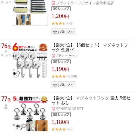
DOWN
プラントライフデザイン楽天市場店
1,200
円
(9)
76
【楽天1位】【6個セット】 マグネットフ
位
ック 金属パ…
DOWN
APマーケット
1,190
円
(309)
77
【楽天1位】 マグネットフック 強力 5個セ
位
ット おし…
UP
SENSE MARKET
1,180
円
(7)