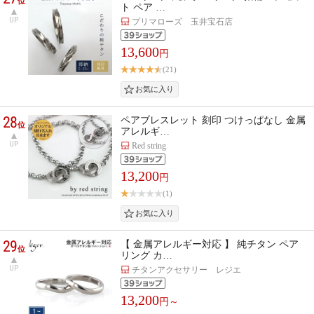
位
ト ペア …
UP
プリマローズ 玉井宝石店
13,600
円
(21)
28
ペアブレスレット 刻印 つけっぱなし 金属
位
アレルギ…
UP
Red string
13,200
円
(1)
29
【 金属アレルギー対応 】 純チタン ペア
位
リング カ…
UP
チタンアクセサリー レジエ
13,200
円～