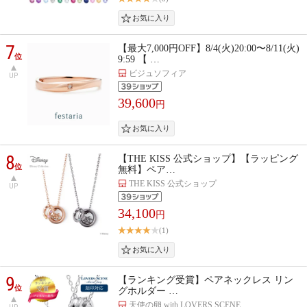
7
【最大7,000円OFF】8/4(火)20:00〜8/11(火)
位
9:59 【 …
ビジュソフィア
UP
39,600
円
8
【THE KISS 公式ショップ】【ラッピング
位
無料】ペア…
THE KISS 公式ショップ
UP
34,100
円
(1)
9
【ランキング受賞】ペアネックレス リン
位
グホルダー …
天使の卵 with LOVERS SCENE