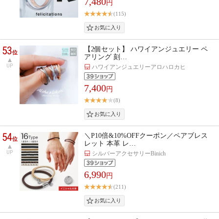
7,480
円
(115)
53
【2個セット】 ハワイアンジュエリー ペ
位
アリング 刻…
UP
ハワイアンジュエリーアロハロカヒ
7,400
円
(8)
54
＼P10倍&10%OFFクーポン／ペアブレス
位
レット 本革 レ…
UP
シルバーアクセサリーBinich
6,990
円
(211)