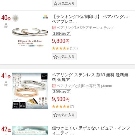
40
【ランキング1位/刻印可】 ペアバングル
位
ペアブレス…
UP
ペアリングLAEラアモーレエテルノ
9,800
円
(130)
41
ペアリング ステンレス 刻印 無料 送料無
位
料 金属ア…
UP
ペアリングと刻印の専門店 j-fourm
9,500
円
(7)
42
傷つきにくい 黒ずまない ピュア・インフ
位
ィニティ …