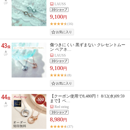
UP
LAUSS
9,100
円
(16)
43
傷つきにくい 黒ずまない クレセントムー
位
ン ペアネ…
UP
LAUSS
9,100
円
(8)
44
【クーポン使用で8,480円！ 8/12(水)09:59
位
まで】ペ…
UP
Red string
8,980
円
(37)