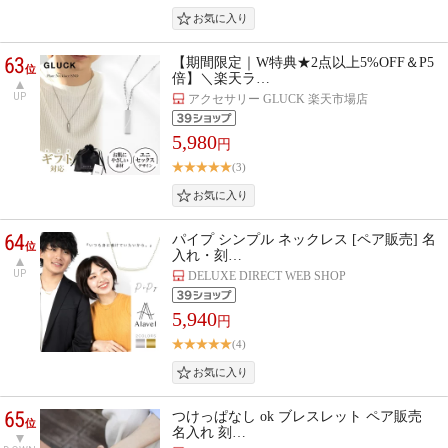
63
【期間限定｜W特典★2点以上5%OFF＆P5
位
倍】＼楽天ラ…
UP
アクセサリー GLUCK 楽天市場店
5,980
円
(3)
64
パイプ シンプル ネックレス [ペア販売] 名
位
入れ・刻…
UP
DELUXE DIRECT WEB SHOP
5,940
円
(4)
65
つけっぱなし ok ブレスレット ペア販売
位
名入れ 刻…