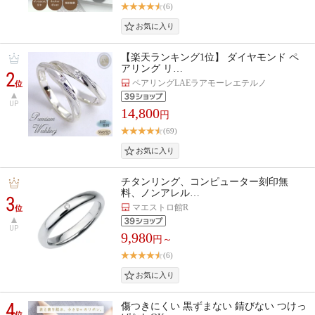
(6)
【楽天ランキング1位】 ダイヤモンド ペ
アリング リ…
2
ペアリングLAEラアモーレエテルノ
位
UP
14,800
円
(69)
チタンリング、コンピューター刻印無
料、ノンアレル…
3
マエストロ館R
位
UP
9,980
円～
(6)
4
傷つきにくい 黒ずまない 錆びない つけっ
位