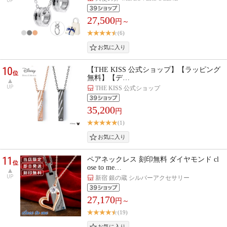
UP
27,500
円～
(6)
10
【THE KISS 公式ショップ】【ラッピング
位
無料】【デ…
UP
THE KISS 公式ショップ
35,200
円
(1)
11
ペアネックレス 刻印無料 ダイヤモンド cl
位
ose to me…
UP
新宿 銀の蔵 シルバーアクセサリー
27,170
円～
(19)