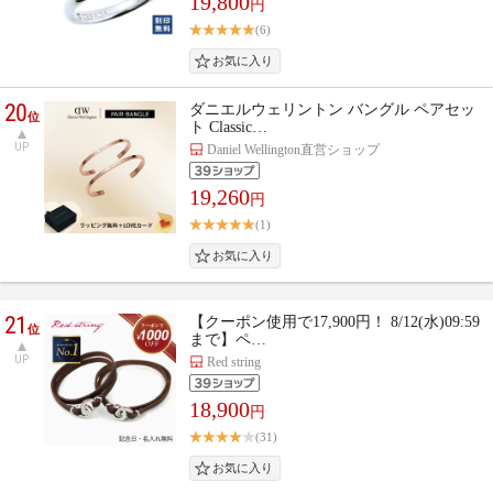
19,800
円
(6)
20
ダニエルウェリントン バングル ペアセッ
位
ト Classic…
UP
Daniel Wellington直営ショップ
19,260
円
(1)
21
【クーポン使用で17,900円！ 8/12(水)09:59
位
まで】ペ…
UP
Red string
18,900
円
(31)