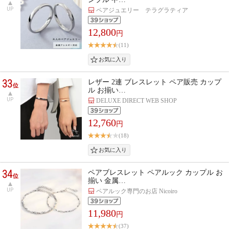
UP
ペアジュエリー テラグラティア
12,800
円
(11)
33
レザー 2連 ブレスレット ペア販売 カップ
位
ル お揃い…
UP
DELUXE DIRECT WEB SHOP
12,760
円
(18)
34
ペアブレスレット ペアルック カップル お
位
揃い 金属…
UP
ペアルック専門のお店 Nicoiro
11,980
円
(37)