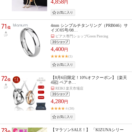
4,858
円
71
4mm シンプルチタンリング（PRB046）サ
位
イズ/05号/08…
UP
ピアス専門ショップGreen Piercing
4,400
円
(1)
72
【8月6日限定！10%オフクーポン】 [楽天
位
4冠] ペアネ…
UP
REIKI 楽天市場店
4,280
円
(30)
73
【マラソンSALE！】 「KIZUNAシリー
位