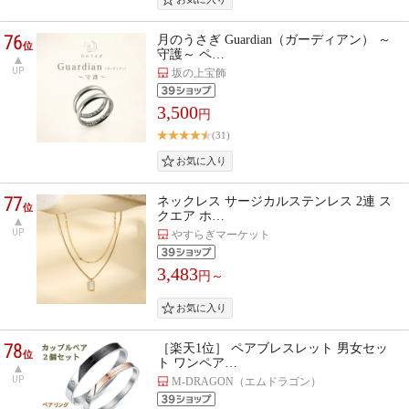
76
月のうさぎ Guardian（ガーディアン） ～
位
守護～ ペ…
UP
坂の上宝飾
3,500
円
(31)
77
ネックレス サージカルステンレス 2連 ス
位
クエア ホ…
UP
やすらぎマーケット
3,483
円～
78
［楽天1位］ ペアブレスレット 男女セッ
位
ト ワンペア…
UP
M-DRAGON（エムドラゴン）