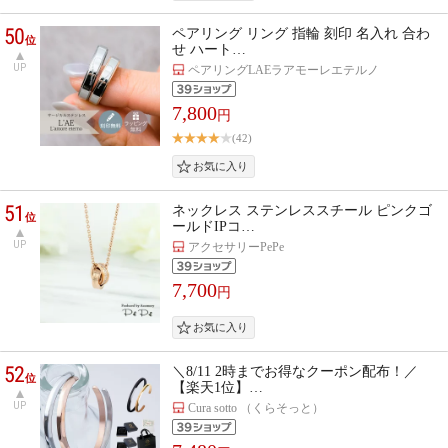
50
ペアリング リング 指輪 刻印 名入れ 合わ
位
せ ハート…
UP
ペアリングLAEラアモーレエテルノ
7,800
円
(42)
51
ネックレス ステンレススチール ピンクゴ
位
ールドIPコ…
UP
アクセサリーPePe
7,700
円
52
＼8/11 2時までお得なクーポン配布！／
位
【楽天1位】…
UP
Cura sotto （くらそっと）