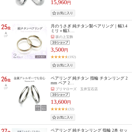
15,960
円
25
月のうさぎ 純チタン製ペアリング｜幅3.4
位
ミリ＋幅3.…
UP
坂の上宝飾
3,500
円
(192)
26
ペアリング 純チタン 指輪 チタンリング 2
位
mm ペア 2…
UP
プリマローズ 玉井宝石店
13,600
円
(32)
27
ペアリング 純チタンリング 指輪 2本 セッ