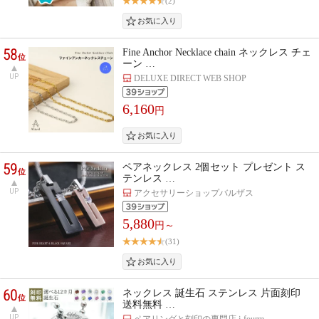
(2)
58
Fine Anchor Necklace chain ネックレス チェ
位
ーン …
UP
DELUXE DIRECT WEB SHOP
6,160
円
59
ペアネックレス 2個セット プレゼント ス
位
テンレス …
UP
アクセサリーショップバルザス
5,880
円～
(31)
60
ネックレス 誕生石 ステンレス 片面刻印
位
送料無料 …
UP
ペアリングと刻印の専門店 j-fourm