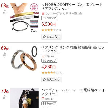
68
＼P10倍&10%OFFクーポン／IDプレート
位
ペアブレスレッ…
UP
シルバーアクセサリーBinich
5,500
円
(44)
69
ペアリング リング 指輪 結婚指輪 2個セッ
位
ト CZコン…
UP
BK-mart
4,880
円
(777)
70
バッグチャーム レディース 毛線編み アイ
位
スクリー…
UP
naruki