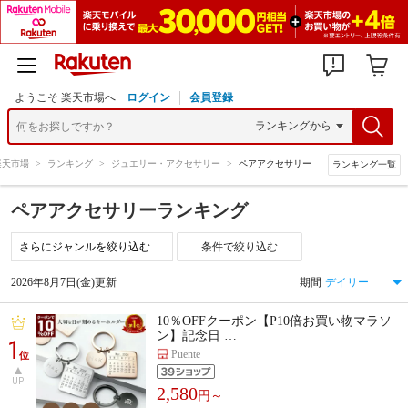
ようこそ 楽天市場へ
ログイン
会員登録
楽天市場
>
ランキング
>
ジュエリー・アクセサリー
>
ペアアクセサリー
ランキング一覧
ペアアクセサリーランキング
条件で絞り込む
2026年8月7日(金)更新
期間
10％OFFクーポン【P10倍お買い物マラソ
ン】記念日 …
1
Puente
位
UP
2,580
円～