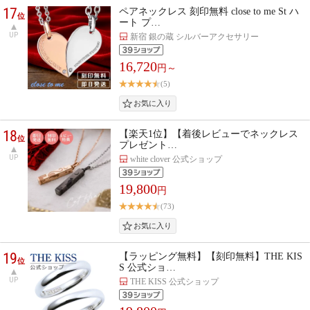
17
ペアネックレス 刻印無料 close to me St ハ
位
ート プ…
UP
新宿 銀の蔵 シルバーアクセサリー
16,720
円～
(5)
18
【楽天1位】【着後レビューでネックレス
位
プレゼント…
UP
white clover 公式ショップ
19,800
円
(73)
19
【ラッピング無料】【刻印無料】THE KIS
位
S 公式ショ…
UP
THE KISS 公式ショップ