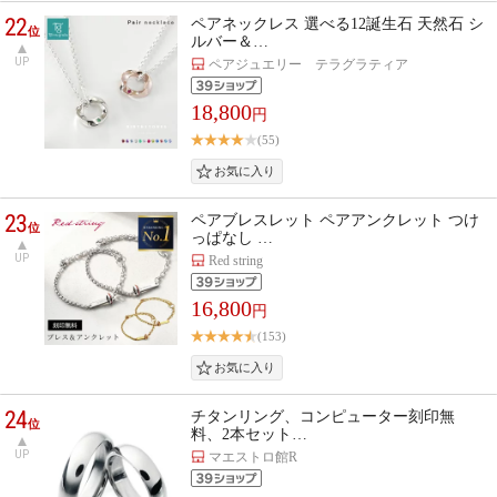
22
ペアネックレス 選べる12誕生石 天然石 シ
位
ルバー＆…
UP
ペアジュエリー テラグラティア
18,800
円
(55)
23
ペアブレスレット ペアアンクレット つけ
位
っぱなし …
UP
Red string
16,800
円
(153)
24
チタンリング、コンピューター刻印無
位
料、2本セット…
UP
マエストロ館R