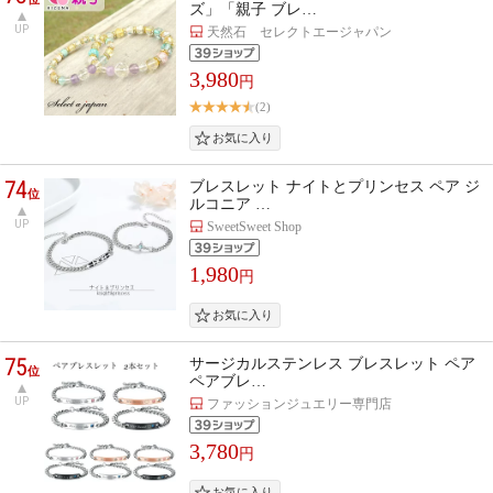
ズ」「親子 ブレ…
UP
天然石 セレクトエージャパン
3,980
円
(2)
74
ブレスレット ナイトとプリンセス ペア ジ
位
ルコニア …
UP
SweetSweet Shop
1,980
円
75
サージカルステンレス ブレスレット ペア
位
ペアブレ…
UP
ファッションジュエリー専門店
3,780
円