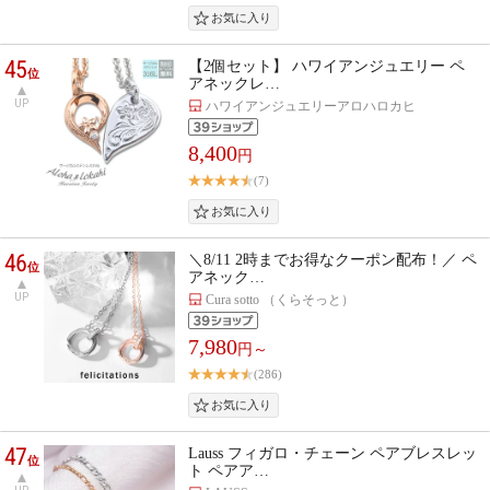
45
【2個セット】 ハワイアンジュエリー ペ
位
アネックレ…
UP
ハワイアンジュエリーアロハロカヒ
8,400
円
(7)
46
＼8/11 2時までお得なクーポン配布！／ ペ
位
アネック…
UP
Cura sotto （くらそっと）
7,980
円～
(286)
47
Lauss フィガロ・チェーン ペアブレスレッ
位
ト ペアア…