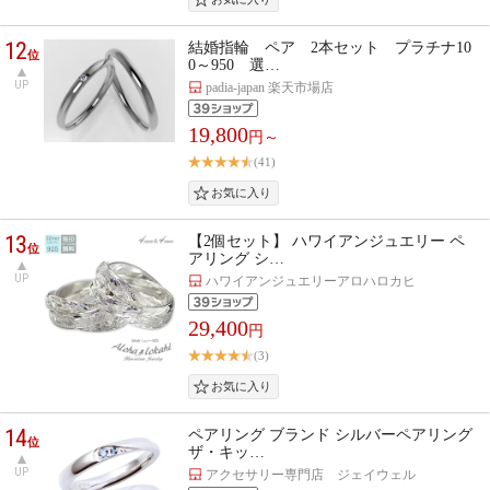
12
結婚指輪 ペア 2本セット プラチナ10
位
0～950 選…
UP
padia-japan 楽天市場店
19,800
円～
(41)
13
【2個セット】 ハワイアンジュエリー ペ
位
アリング シ…
UP
ハワイアンジュエリーアロハロカヒ
29,400
円
(3)
14
ペアリング ブランド シルバーペアリング
位
ザ・キッ…
UP
アクセサリー専門店 ジェイウェル