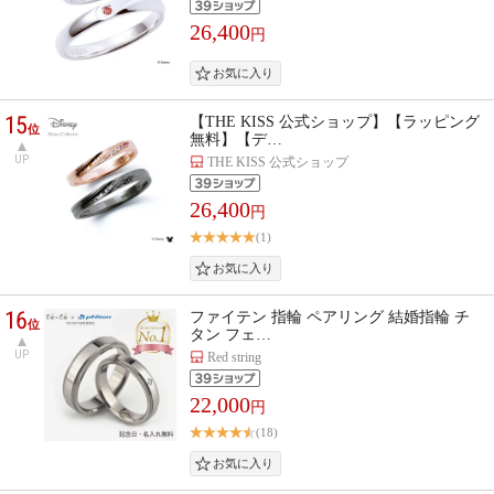
26,400
円
15
【THE KISS 公式ショップ】【ラッピング
位
無料】【デ…
UP
THE KISS 公式ショップ
26,400
円
(1)
16
ファイテン 指輪 ペアリング 結婚指輪 チ
位
タン フェ…
UP
Red string
22,000
円
(18)