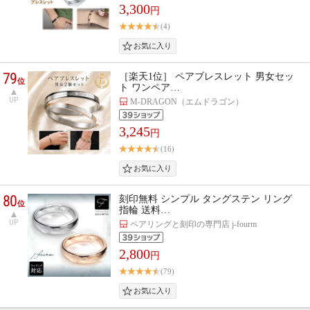
3,300
円
(4)
79
［楽天1位］ ペアブレスレット 男女セッ
位
ト ワンペア…
UP
M-DRAGON（エムドラゴン）
3,245
円
(16)
80
刻印無料 シンプル タングステン リング
位
指輪 送料…
UP
ペアリングと刻印の専門店 j-fourm
2,800
円
(79)