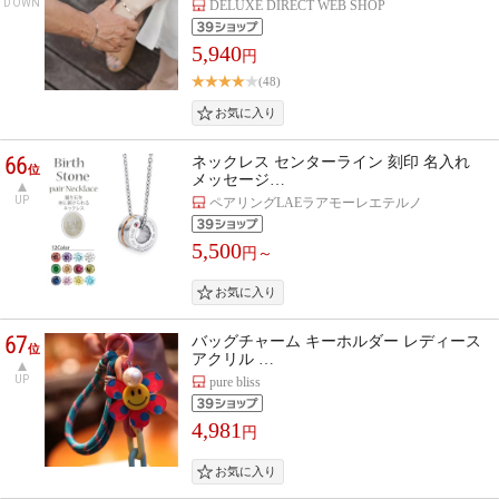
DOWN
DELUXE DIRECT WEB SHOP
5,940
円
(48)
66
ネックレス センターライン 刻印 名入れ
位
メッセージ…
UP
ペアリングLAEラアモーレエテルノ
5,500
円～
67
バッグチャーム キーホルダー レディース
位
アクリル …
UP
pure bliss
4,981
円