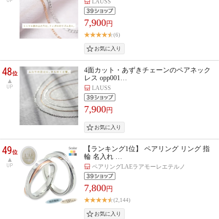
UP
LAUSS
7,900
円
(6)
48
4面カット・あずきチェーンのペアネック
位
レス opp001…
UP
LAUSS
7,900
円
49
【ランキング1位】 ペアリング リング 指
位
輪 名入れ …
UP
ペアリングLAEラアモーレエテルノ
7,800
円
(2,144)