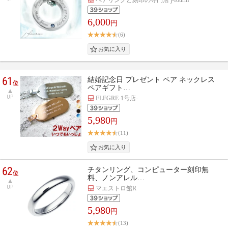
6,000
円
(6)
61
結婚記念日 プレゼント ペア ネックレス
位
ペアギフト…
UP
FLEGRE-1号店-
5,980
円
(11)
62
チタンリング、コンピューター刻印無
位
料、ノンアレル…
UP
マエストロ館R
5,980
円
(13)