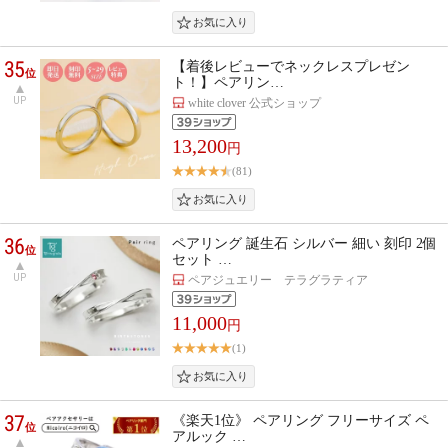
35
【着後レビューでネックレスプレゼン
位
ト！】ペアリン…
UP
white clover 公式ショップ
13,200
円
(81)
36
ペアリング 誕生石 シルバー 細い 刻印 2個
位
セット …
UP
ペアジュエリー テラグラティア
11,000
円
(1)
37
《楽天1位》 ペアリング フリーサイズ ペ
位
アルック …