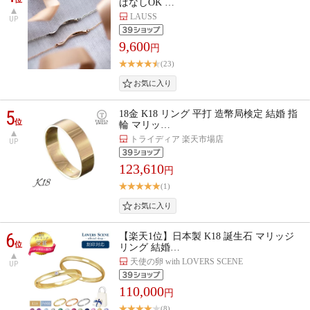
ぱなしOK …
LAUSS
UP
9,600
円
(23)
5
18金 K18 リング 平打 造幣局検定 結婚 指
位
輪 マリッ…
トライディア 楽天市場店
UP
123,610
円
(1)
6
【楽天1位】日本製 K18 誕生石 マリッジ
位
リング 結婚…
天使の卵 with LOVERS SCENE
UP
110,000
円
(8)