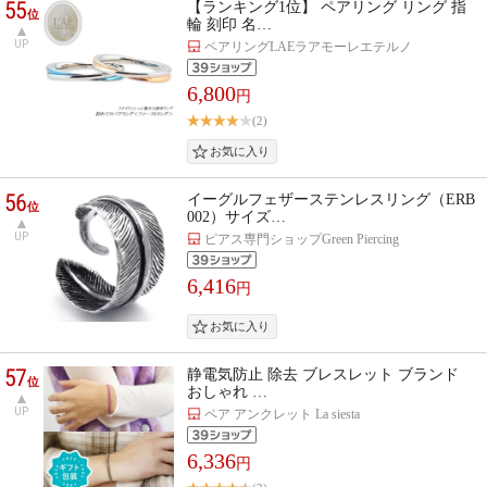
55
【ランキング1位】 ペアリング リング 指
位
輪 刻印 名…
UP
ペアリングLAEラアモーレエテルノ
6,800
円
(2)
56
イーグルフェザーステンレスリング（ERB
位
002）サイズ…
UP
ピアス専門ショップGreen Piercing
6,416
円
57
静電気防止 除去 ブレスレット ブランド
位
おしゃれ …
UP
ペア アンクレット La siesta
6,336
円