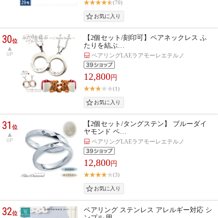
(70)
30
【2個セット/刻印可】ペアネックレス ふ
位
たりを結ぶ…
UP
ペアリングLAEラアモーレエテルノ
12,800
円
(1)
31
【2個セット/タングステン】 ブルーダイ
位
ヤモンド ペ…
UP
ペアリングLAEラアモーレエテルノ
12,800
円
(3)
32
ペアリング ステンレス アレルギー対応 シ
位
ンプル 甲…