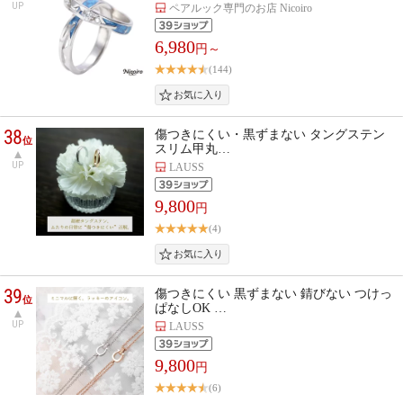
UP
ペアルック専門のお店 Nicoiro
6,980
円～
(144)
38
傷つきにくい・黒ずまない タングステン
位
スリム甲丸…
UP
LAUSS
9,800
円
(4)
39
傷つきにくい 黒ずまない 錆びない つけっ
位
ぱなしOK …
UP
LAUSS
9,800
円
(6)