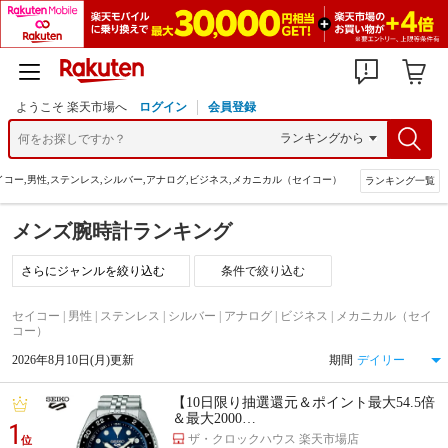
ようこそ 楽天市場へ
ログイン
会員登録
イコー,男性,ステンレス,シルバー,アナログ,ビジネス,メカニカル（セイコー）
ランキング一覧
メンズ腕時計ランキング
条件で絞り込む
セイコー | 男性 | ステンレス | シルバー | アナログ | ビジネス | メカニカル（セイ
コー）
2026年8月10日(月)更新
期間
【10日限り抽選還元＆ポイント最大54.5倍
＆最大2000…
1
ザ・クロックハウス 楽天市場店
位