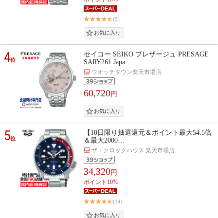
(5)
4
セイコー SEIKO プレザージュ PRESAGE
位
SARY261 Japa…
ウオッチタウン楽天市場店
60,720
円
5
【10日限り抽選還元＆ポイント最大54.5倍
位
＆最大2000…
ザ・クロックハウス 楽天市場店
34,320
円
ポイント10%
(14)