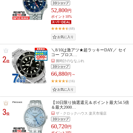
52,800
円
ポイント10%
(68)
＼8/10は激アツ★超ラッキーDAY／ セイ
コー プロス…
2
腕時計のななぷれ
位
66,880
円～
(16)
【10日限り抽選還元＆ポイント最大54.5倍
＆最大2000…
3
ザ・クロックハウス 楽天市場店
位
60,720
円
ポイント10%