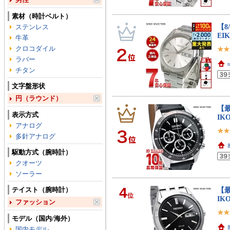
素材（時計ベルト）
【8
ステンレス
EI
牛革
クロコダイル
ラバー
チタン
文字盤形状
円（ラウンド）
【最
表示方式
IK
アナログ
多針アナログ
駆動方式（腕時計）
クオーツ
ソーラー
4
テイスト（腕時計）
【最
位
IK
ファッション
モデル（国内/海外）
国内モデル