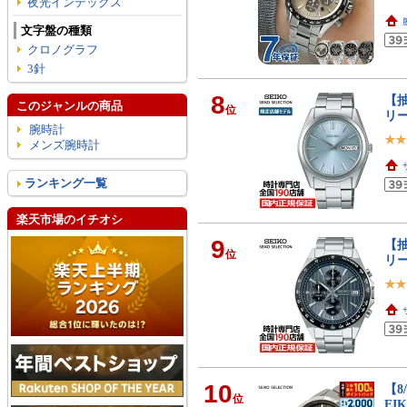
夜光インデックス
文字盤の種類
クロノグラフ
3針
8
【抽
このジャンルの商品
位
リ
腕時計
メンズ腕時計
ランキング一覧
楽天市場のイチオシ
9
【抽
位
リー
10
【8
位
EI