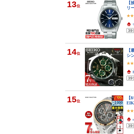
13
【抽
位
リー
14
【最
位
シン
15
【8
位
EI