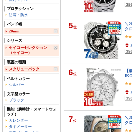
プロテクション
防滴・防水
5
＼2
バンド幅
位
クロ
20mm
シリーズ
セイコーセレクション
（セイコー）
裏蓋の種類
スクリューバック
6
【最
位
IK
ベルトカラー
シルバー
文字盤カラー
ブラック
機能（腕時計・スマートウォ
ッチ）
7
＼2
カレンダー
位
クロ
タキメーター