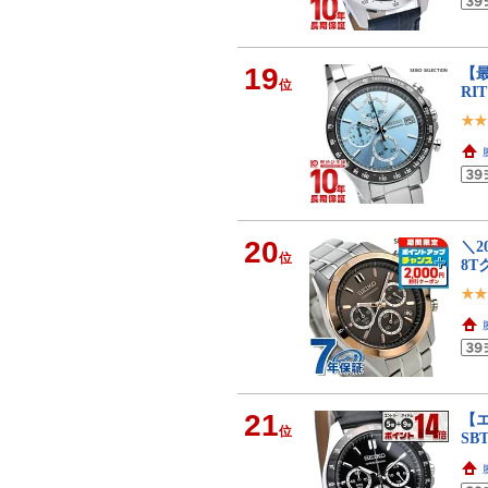
19
【最
位
RI
20
＼2
位
8T
21
【エ
位
SB