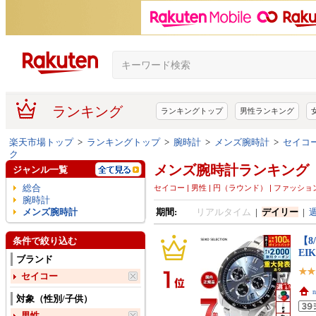
ランキング
ランキングトップ
男性ランキング
楽天市場トップ
>
ランキングトップ
>
腕時計
>
メンズ腕時計
>
セイコー
ク
メンズ腕時計ランキング
ジャンル一覧
総合
セイコー | 男性 | 円（ラウンド） | ファッシ
腕時計
メンズ腕時計
期間:
リアルタイム
|
デイリー
|
【8
条件で絞り込む
EI
ブランド
セイコー
対象（性別/子供）
男性