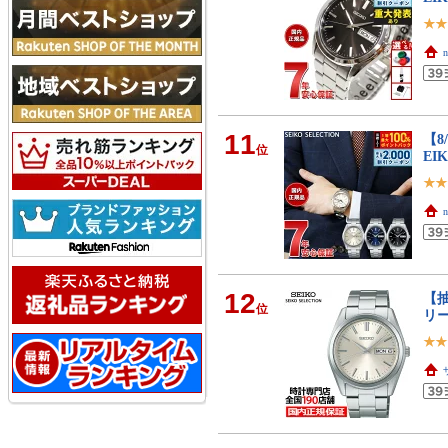
11
【8
位
EI
12
【抽
位
リー