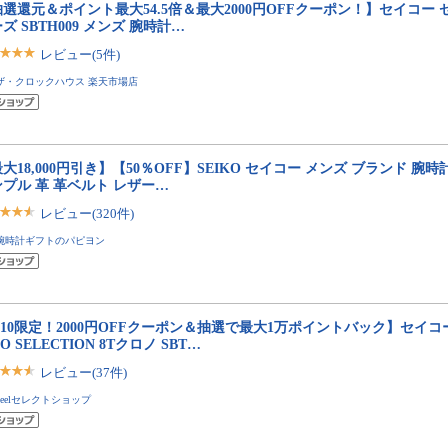
選還元＆ポイント最大54.5倍＆最大2000円OFFクーポン！】セイコー 
ズ SBTH009 メンズ 腕時計…
レビュー(5件)
ザ・クロックハウス 楽天市場店
大18,000円引き】【50％OFF】SEIKO セイコー メンズ ブランド 腕時
プル 革 革ベルト レザー…
レビュー(320件)
腕時計ギフトのパピヨン
/10限定！2000円OFFクーポン＆抽選で最大1万ポイントバック】セイコ
KO SELECTION 8Tクロノ SBT…
レビュー(37件)
neelセレクトショップ