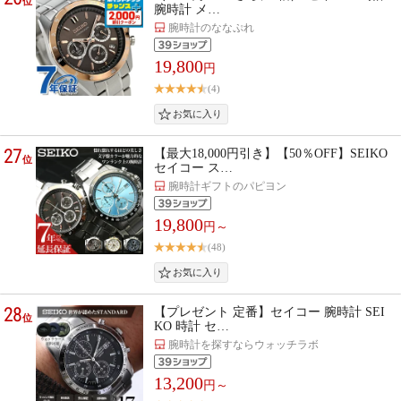
位
腕時計 メ…
腕時計のななぷれ
19,800
円
(4)
27
【最大18,000円引き】【50％OFF】SEIKO
位
セイコー ス…
腕時計ギフトのパピヨン
19,800
円～
(48)
28
【プレゼント 定番】セイコー 腕時計 SEI
位
KO 時計 セ…
腕時計を探すならウォッチラボ
13,200
円～