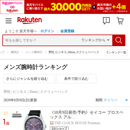
ようこそ 楽天市場へ
ログイン
会員登録
ング
>
腕時計
>
メンズ腕時計
>
男性,ビジネス,20mm,スクリューバック
ランキング一覧
メンズ腕時計ランキング
条件で絞り込む
男性 | ビジネス | 20mm | スクリューバック
2026年8月9日(日)更新
期間
《10月9日発売/予約》セイコー プロスペ
ックス アル…
1
THE CLOCK HOUSE Premium
位