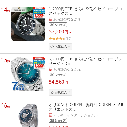
14
＼2000円OFF+さらに9倍／ セイコー プロ
位
スペックス …
腕時計のななぷれ
57,200
円～
(39)
15
＼2000円OFF+さらに9倍／ セイコー プレ
位
ザージュ Co…
腕時計のななぷれ
54,560
円
16
オリエント ORIENT 腕時計 ORIENTSTAR
位
オリエントス…
アッキーインターナショナル