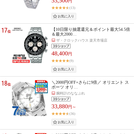
53,500
円
(13)
17
【10日限り抽選還元＆ポイント最大54.5倍
位
＆最大2000…
ザ・クロックハウス 楽天市場店
48,400
円
(9)
18
＼2000円OFF+さらに9倍／ オリエント ス
位
ポーツ オリ…
腕時計のななぷれ
33,880
円～
(36)