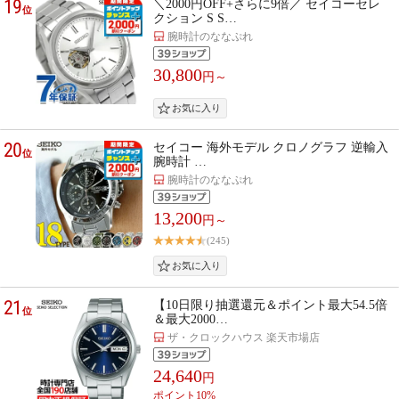
19
＼2000円OFF+さらに9倍／ セイコーセレ
位
クション S S…
腕時計のななぷれ
30,800
円～
20
セイコー 海外モデル クロノグラフ 逆輸入
位
腕時計 …
腕時計のななぷれ
13,200
円～
(245)
21
【10日限り抽選還元＆ポイント最大54.5倍
位
＆最大2000…
ザ・クロックハウス 楽天市場店
24,640
円
ポイント10%