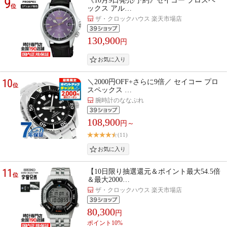
9
《10月9日発売/予約》セイコー プロスペ
位
ックス アル…
ザ・クロックハウス 楽天市場店
130,900
円
10
＼2000円OFF+さらに9倍／ セイコー プロ
位
スペックス …
腕時計のななぷれ
108,900
円～
(11)
11
【10日限り抽選還元＆ポイント最大54.5倍
位
＆最大2000…
ザ・クロックハウス 楽天市場店
80,300
円
ポイント10%