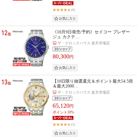
(8)
12
《10月9日発売/予約》セイコー プレザー
位
ジュ カクテ…
ザ・クロックハウス 楽天市場店
80,300
円
13
【10日限り抽選還元＆ポイント最大54.5倍
位
＆最大2000…
ザ・クロックハウス 楽天市場店
65,120
円
ポイント10%
(5)