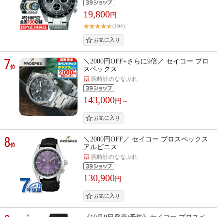
19,800
円
(194)
7
＼2000円OFF+さらに9倍／ セイコー プロ
位
スペックス …
腕時計のななぷれ
143,000
円～
8
＼2000円OFF／ セイコー プロスペックス
位
アルピニス…
腕時計のななぷれ
130,900
円