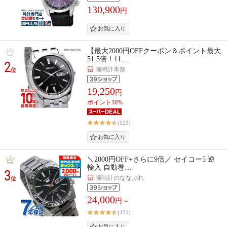
130,900
円
【最大2000円OFFクーポン＆ポイント最大
51.5倍！11…
2
腕時計本舗
位
19,250
円
ポイント10%
(123)
＼2000円OFF+さらに9倍／ セイコー5 逆
輸入 自動巻…
3
腕時計のななぷれ
位
24,000
円～
(431)