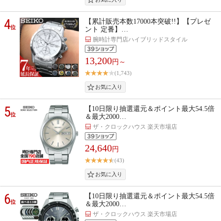
4
【累計販売本数17000本突破!!】【プレゼ
位
ント 定番】…
腕時計専門店ハイブリッドスタイル
13,200
円～
(1,743)
5
【10日限り抽選還元＆ポイント最大54.5倍
位
＆最大2000…
ザ・クロックハウス 楽天市場店
24,640
円
(43)
6
【10日限り抽選還元＆ポイント最大54.5倍
位
＆最大2000…
ザ・クロックハウス 楽天市場店