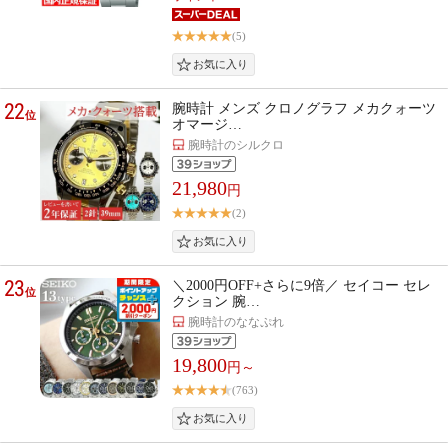
(5)
22
腕時計 メンズ クロノグラフ メカクォーツ
位
オマージ…
腕時計のシルクロ
21,980
円
(2)
23
＼2000円OFF+さらに9倍／ セイコー セレ
位
クション 腕…
腕時計のななぷれ
19,800
円～
(763)