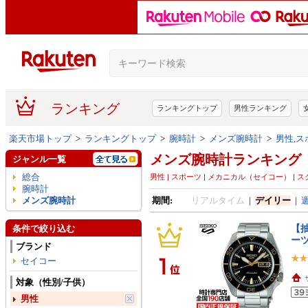
ランキング
ランキングトップ
男性ランキング
楽天市場トップ
>
ランキングトップ
>
腕時計
>
メンズ腕時計
>
男性,
メンズ腕時計ランキング
ジャンル一覧
総合
男性 | スポーツ | メカニカル（セイコー） |
腕時計
メンズ腕時計
期間:
リアルタイム
|
デイリー
|
【抽
条件で絞り込む
ーツ
ブランド
セイコー
対象（性別/子供）
男性