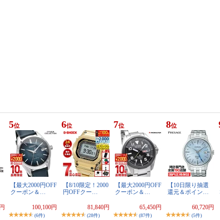
5
6
7
8
位
位
位
位
【最大2000円OFF
【8/10限定！2000
【最大2000円OFF
【10日限り抽選
クーポン＆…
円OFFクー…
クーポン＆…
還元＆ポイン…
0円
100,100円
81,840円
65,450円
60,720円
(6件)
(28件)
(87件)
(5件)