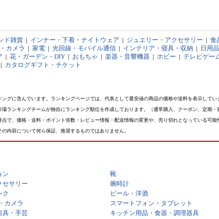
ンド雑貨
|
インナー・下着・ナイトウェア
|
ジュエリー・アクセサリー
|
食
オ・カメラ
|
家電
|
光回線・モバイル通信
|
インテリア・寝具・収納
|
日用
ア
|
花・ガーデン・DIY
|
おもちゃ
|
楽器・音響機器
|
ホビー
|
テレビゲー
|
カタログギフト・チケット
キングに含んでいます。ランキングページでは、代表として最安値の商品の価格や送料を表示してい
市場ランキングチームが独自にランキング順位を作成しております。（通常購入、クーポン、定期・
時点で、価格・送料・ポイント倍数・レビュー情報・配送情報の変更や、売り切れとなっている可能
その内容について何ら保証、推奨するものではありません。
ョン
靴
クセサリー
腕時計
ンク
ビール・洋酒
・カメラ
スマートフォン・タブレット
房具・手芸
キッチン用品・食器・調理器具