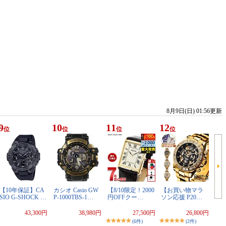
8月9日(日) 01:56更新
9
10
11
12
位
位
位
位
【10年保証】CA
カシオ Casio GW
【8/10限定！2000
【お買い物マラ
SIO G-SHOCK …
P-1000TBS-1…
円OFFクー…
ソン応援 P20…
43,300円
38,980円
27,500円
26,800円
(6件)
(2件)