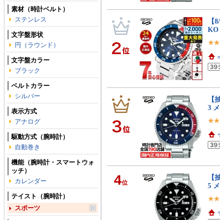
素材（時計ベルト）
ステンレス
【8
KO
文字盤形状
円（ラウンド）
文字盤カラー
ブラック
ベルトカラー
シルバー
【抽
3 
表示方式
アナログ
駆動方式（腕時計）
自動巻き
機能（腕時計・スマートウォ
ッチ）
4
【抽
カレンダー
位
5 
テイスト（腕時計）
スポーツ