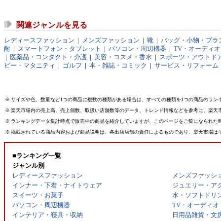
関連ジャンルを見る
レディースファッション
|
メンズファッション
|
靴
|
バッグ・小物・ブラ
酎
|
スマートフォン・タブレット
|
パソコン・周辺機器
|
TV・オーディ
|
医薬品・コンタクト・介護
|
美容・コスメ・香水
|
スポーツ・アウトド
ビー・マタニティ
|
ゴルフ
|
本・雑誌・コミック
|
サービス・リフォーム
※
サイズや色、数量など1つの商品に複数の種類がある場合は、すべての種類を1つの商品のラン
※
楽天市場内の売上高、売上個数、取扱い店舗数等のデータ、トレンド情報などを参考に、楽天
※
ランキングデータ集計時点で販売中の商品を紹介していますが、このページをご覧になられた
※
掲載されている商品内容および商品説明は、各出店店舗の責任によるものであり、楽天市場は
■ランキング一覧
ジャンル別
レディースファッション
メンズファッシ
インナー・下着・ナイトウェア
ジュエリー・ア
スイーツ・お菓子
水・ソフトドリ
パソコン・周辺機器
TV・オーディオ
インテリア・寝具・収納
日用品雑貨・文