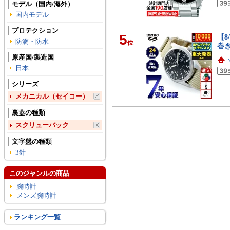
モデル（国内/海外）
国内モデル
プロテクション
5
【8
防滴・防水
位
巻
原産国/製造国
日本
シリーズ
メカニカル（セイコー）
裏蓋の種類
スクリューバック
文字盤の種類
3針
このジャンルの商品
腕時計
メンズ腕時計
ランキング一覧