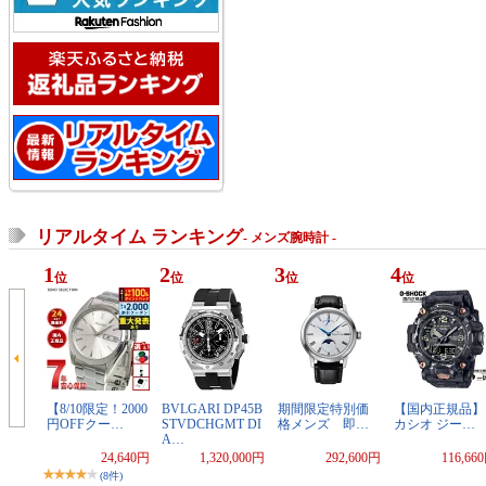
リアルタイム ランキング
- メンズ腕時計 -
1
2
3
4
位
位
位
位
【8/10限定！2000
BVLGARI DP45B
期間限定特別価
【国内正規品】
円OFFクー…
STVDCHGMT DI
格メンズ 即…
カシオ ジー…
A…
24,640円
1,320,000円
292,600円
116,66
(8件)