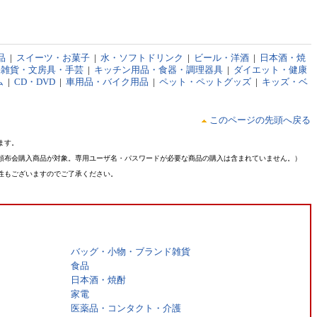
品
|
スイーツ・お菓子
|
水・ソフトドリンク
|
ビール・洋酒
|
日本酒・焼
品雑貨・文房具・手芸
|
キッチン用品・食器・調理器具
|
ダイエット・健康
ム
|
CD・DVD
|
車用品・バイク用品
|
ペット・ペットグッズ
|
キッズ・ベ
このページの先頭へ戻る
ます。
頒布会購入商品が対象。専用ユーザ名・パスワードが必要な商品の購入は含まれていません。）
性もございますのでご了承ください。
バッグ・小物・ブランド雑貨
食品
日本酒・焼酎
家電
医薬品・コンタクト・介護