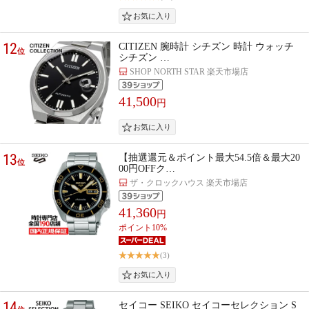
12
CITIZEN 腕時計 シチズン 時計 ウォッチ
位
シチズン …
SHOP NORTH STAR 楽天市場店
41,500
円
13
【抽選還元＆ポイント最大54.5倍＆最大20
位
00円OFFク…
ザ・クロックハウス 楽天市場店
41,360
円
ポイント10%
(3)
14
セイコー SEIKO セイコーセレクション S