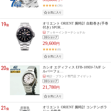
(36)
19
オリエント ORIENT 腕時計 自動巻き(手巻
位
付き) SPOR…
アッキーインターナショナル
29,600
円
(6)
20
カシオ エディフィス EFB-109DJ-7AJF シ
位
ルバーフェ…
時計・ブランド専門店 アイゲット
21,780
円
21
オリエント ORIENT 腕時計 コンテンポラ
位