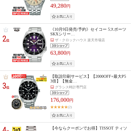
49,280
円
《10月9日発売/予約》セイコー 5スポーツ
SKXシリー…
2
ザ・クロックハウス 楽天市場店
位
63,800
円
【取説印刷サービス】【2000OFF+最大P5
3倍】【無金…
3
グラシス時計専門店
位
176,000
円
(2)
4
【今ならクーポンでお得】TISSOT ティソ