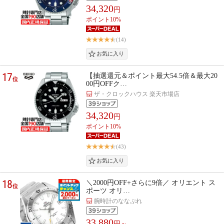
34,320
円
ポイント10%
(14)
17
【抽選還元＆ポイント最大54.5倍＆最大20
位
00円OFFク…
ザ・クロックハウス 楽天市場店
34,320
円
ポイント10%
(43)
18
＼2000円OFF+さらに9倍／ オリエント ス
位
ポーツ オリ…
腕時計のななぷれ
33,880
円～