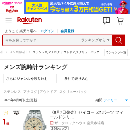
ようこそ 楽天市場へ
ログイン
会員登録
時計
>
メンズ腕時計
>
ステンレス,アナログ,アウトドア,スクリューバック
ランキング一覧
メンズ腕時計ランキング
条件で絞り込む
ステンレス | アナログ | アウトドア | スクリューバック
2026年8月8日(土)更新
期間
《8月7日発売》セイコー 5スポーツ フィ
ールドシリ…
1
ザ・クロックハウス 楽天市場店
位