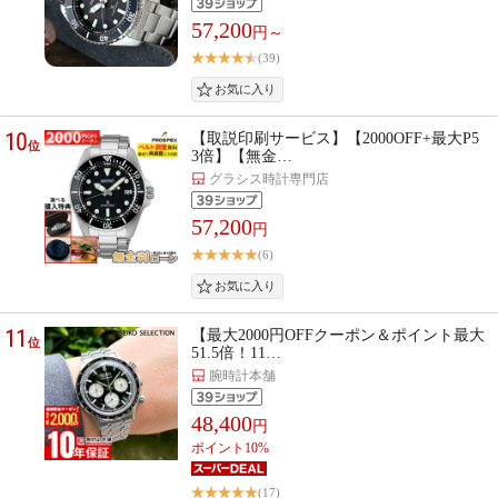
57,200
円～
(39)
10
【取説印刷サービス】【2000OFF+最大P5
位
3倍】【無金…
グラシス時計専門店
57,200
円
(6)
11
【最大2000円OFFクーポン＆ポイント最大
位
51.5倍！11…
腕時計本舗
48,400
円
ポイント10%
(17)