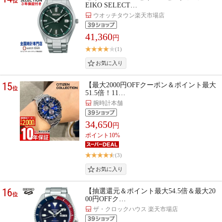
位
EIKO SELECT…
ウオッチタウン楽天市場店
41,360
円
(1)
15
【最大2000円OFFクーポン＆ポイント最大
位
51.5倍！11…
腕時計本舗
34,650
円
ポイント10%
(3)
16
【抽選還元＆ポイント最大54.5倍＆最大20
位
00円OFFク…
ザ・クロックハウス 楽天市場店