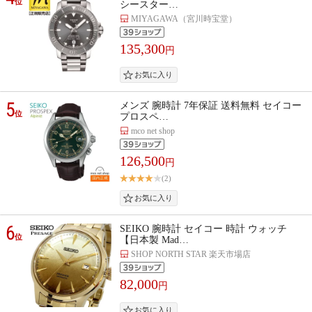
位
シースター…
MIYAGAWA（宮川時宝堂）
135,300
円
5
メンズ 腕時計 7年保証 送料無料 セイコー
位
プロスペ…
mco net shop
126,500
円
(2)
6
SEIKO 腕時計 セイコー 時計 ウォッチ
位
【日本製 Mad…
SHOP NORTH STAR 楽天市場店
82,000
円