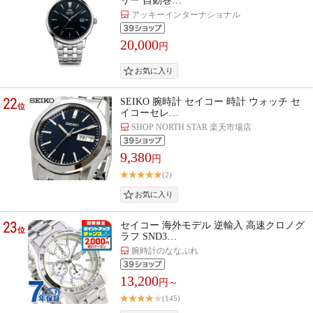
リー 自動巻…
アッキーインターナショナル
20,000
円
22
SEIKO 腕時計 セイコー 時計 ウォッチ セ
位
イコーセレ…
SHOP NORTH STAR 楽天市場店
9,380
円
(2)
23
セイコー 海外モデル 逆輸入 高速クロノグ
位
ラフ SND3…
腕時計のななぷれ
13,200
円～
(145)