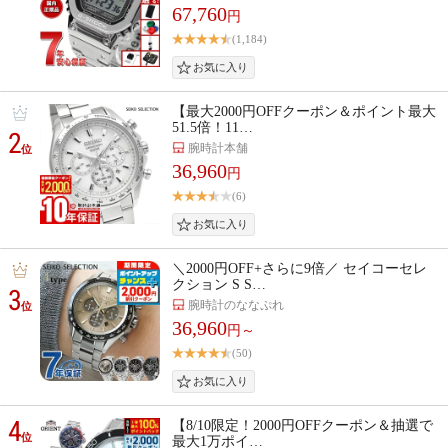
67,760
円
(1,184)
【最大2000円OFFクーポン＆ポイント最大
51.5倍！11…
2
腕時計本舗
位
36,960
円
(6)
＼2000円OFF+さらに9倍／ セイコーセレ
クション S S…
3
腕時計のななぷれ
位
36,960
円～
(50)
4
【8/10限定！2000円OFFクーポン＆抽選で
位
最大1万ポイ…