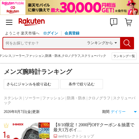
ようこそ 楽天市場へ
ログイン
会員登録
テンレス,ソーラー,ファッション,防滴・防水,クロノグラフ,スクリューバック
ランキング一覧
メンズ腕時計ランキング
条件で絞り込む
ステンレス | ソーラー | ファッション | 防滴・防水 | クロノグラフ | スクリューバ
ック
2026年8月7日(金)更新
期間
【8/10限定！2000円OFFクーポン＆抽選で
最大1万ポイ…
1
neelセレクトショップ
位