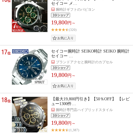
位
セイコー メ…
腕時計ギフトのパピヨン
19,800
円～
(320)
17
セイコー腕時計 SEIKO時計 SEIKO 腕時計
位
セイコー …
ブランドアクセと腕時計のカプセル
19,800
円～
18
【最大19,800円引き】【50％OFF】 【レビ
位
ュー1300件…
腕時計専門店ハイブリッドスタイル
19,800
円～
(1,387)