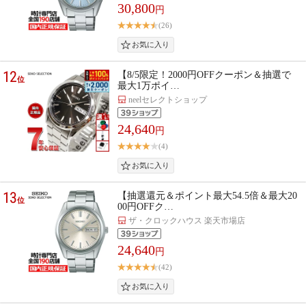
30,800
円
(26)
12
【8/5限定！2000円OFFクーポン＆抽選で
位
最大1万ポイ…
neelセレクトショップ
24,640
円
(4)
13
【抽選還元＆ポイント最大54.5倍＆最大20
位
00円OFFク…
ザ・クロックハウス 楽天市場店
24,640
円
(42)