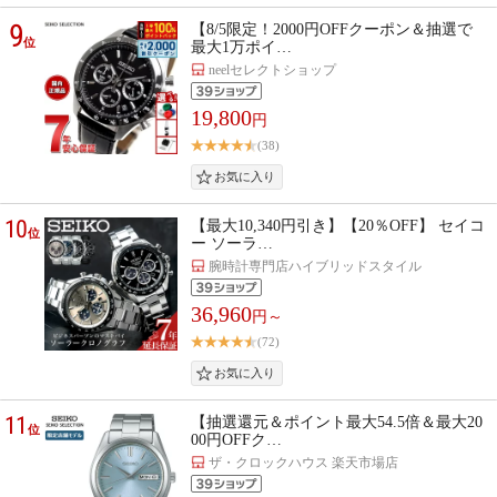
9
【8/5限定！2000円OFFクーポン＆抽選で
位
最大1万ポイ…
neelセレクトショップ
19,800
円
(38)
10
【最大10,340円引き】【20％OFF】 セイコ
位
ー ソーラ…
腕時計専門店ハイブリッドスタイル
36,960
円～
(72)
11
【抽選還元＆ポイント最大54.5倍＆最大20
位
00円OFFク…
ザ・クロックハウス 楽天市場店