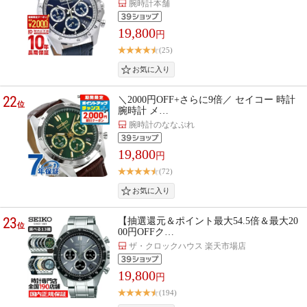
腕時計本舗
19,800
円
(25)
22
＼2000円OFF+さらに9倍／ セイコー 時計
位
腕時計 メ…
腕時計のななぷれ
19,800
円
(72)
23
【抽選還元＆ポイント最大54.5倍＆最大20
位
00円OFFク…
ザ・クロックハウス 楽天市場店
19,800
円
(194)