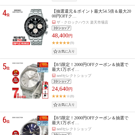
4
【抽選還元＆ポイント最大54.5倍＆最大20
位
00円OFFク…
ザ・クロックハウス 楽天市場店
48,400
円
(9)
5
【8/5限定！2000円OFFクーポン＆抽選で
位
最大1万ポイ…
neelセレクトショップ
24,640
円
(8)
6
【8/5限定！2000円OFFクーポン＆抽選で
位
最大1万ポイ…
neelセレクトショップ