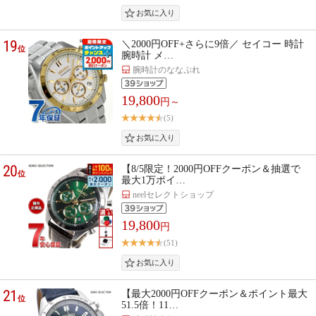
19
＼2000円OFF+さらに9倍／ セイコー 時計
位
腕時計 メ…
腕時計のななぷれ
19,800
円～
(5)
20
【8/5限定！2000円OFFクーポン＆抽選で
位
最大1万ポイ…
neelセレクトショップ
19,800
円
(51)
21
【最大2000円OFFクーポン＆ポイント最大
位
51.5倍！11…