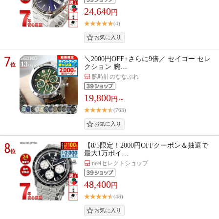
24,640
円
(4)
7
＼2000円OFF+さらに9倍／ セイコー セレ
位
クション 腕…
腕時計のななぷれ
19,800
円～
(763)
8
【8/5限定！2000円OFFクーポン＆抽選で
位
最大1万ポイ…
neelセレクトショップ
48,400
円
(48)