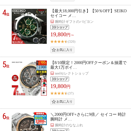
4
【最大18,000円引き】【50％OFF】SEIKO
位
セイコー メ…
腕時計ギフトのパピヨン
19,800
円～
(320)
5
【8/10限定！2000円OFFクーポン＆抽選で
位
最大1万ポイ…
neelセレクトショップ
19,800
円
(37)
6
＼2000円OFF+さらに9倍／ セイコー 時計
位
腕時計 メ…
腕時計のななぷれ