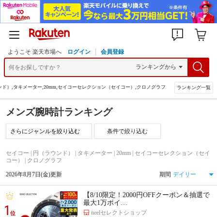
ようこそ 楽天市場へ
ログイン
会員登録
ンド）,タキメーター,20mm,セイコーセレクション（セイコー）,クロノグラフ
ランキング一覧
メンズ腕時計ランキング
条件で絞り込む
セイコー | 円（ラウンド） | タキメーター | 20mm | セイコーセレクション（セイ
コー） | クロノグラフ
2026年8月7日(金)更新
期間
【8/10限定！2000円OFFクーポン＆抽選で
最大1万ポイ…
1
neelセレクトショップ
位