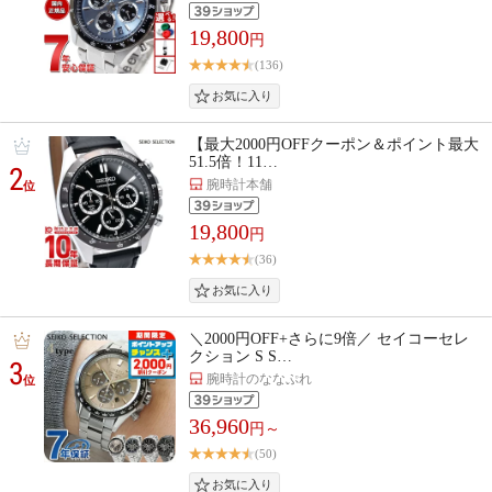
19,800
円
(136)
【最大2000円OFFクーポン＆ポイント最大
51.5倍！11…
2
腕時計本舗
位
19,800
円
(36)
＼2000円OFF+さらに9倍／ セイコーセレ
クション S S…
3
腕時計のななぷれ
位
36,960
円～
(50)