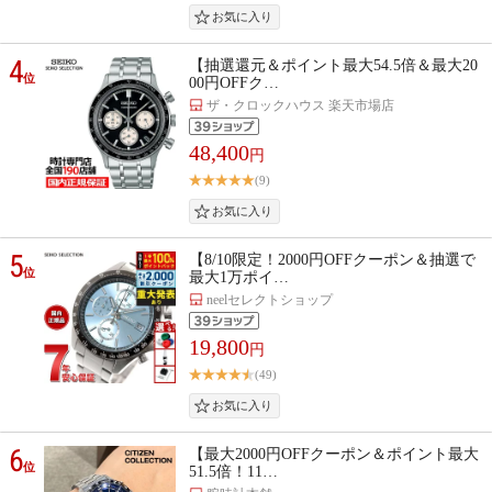
4
【抽選還元＆ポイント最大54.5倍＆最大20
位
00円OFFク…
ザ・クロックハウス 楽天市場店
48,400
円
(9)
5
【8/10限定！2000円OFFクーポン＆抽選で
位
最大1万ポイ…
neelセレクトショップ
19,800
円
(49)
6
【最大2000円OFFクーポン＆ポイント最大
位
51.5倍！11…