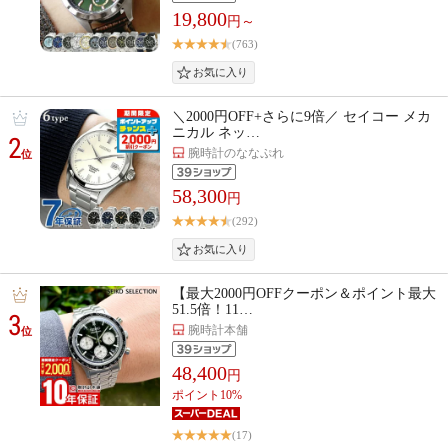
19,800
円～
(763)
＼2000円OFF+さらに9倍／ セイコー メカ
ニカル ネッ…
2
腕時計のななぷれ
位
58,300
円
(292)
【最大2000円OFFクーポン＆ポイント最大
51.5倍！11…
3
腕時計本舗
位
48,400
円
ポイント10%
(17)