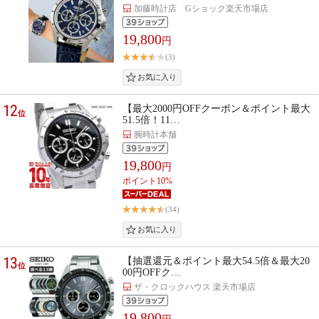
加藤時計店 Gショック楽天市場店
19,800
円
(3)
12
【最大2000円OFFクーポン＆ポイント最大
位
51.5倍！11…
腕時計本舗
19,800
円
ポイント10%
(34)
13
【抽選還元＆ポイント最大54.5倍＆最大20
位
00円OFFク…
ザ・クロックハウス 楽天市場店
19,800