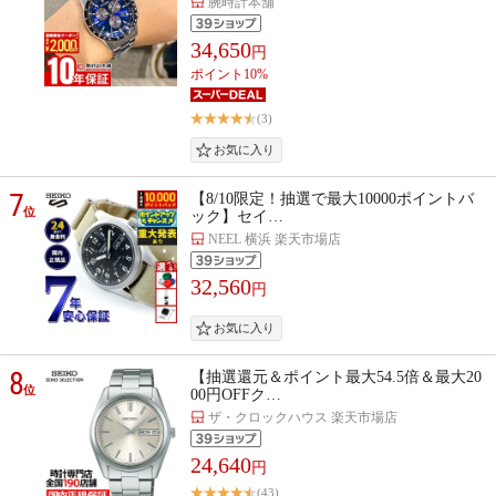
腕時計本舗
34,650
円
ポイント10%
(3)
7
【8/10限定！抽選で最大10000ポイントバ
位
ック】セイ…
NEEL 横浜 楽天市場店
32,560
円
8
【抽選還元＆ポイント最大54.5倍＆最大20
位
00円OFFク…
ザ・クロックハウス 楽天市場店
24,640
円
(43)