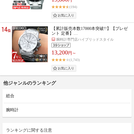
円
(194)
14
【累計販売本数17000本突破!!】【プレゼ
位
ント 定番】…
腕時計専門店ハイブリッドスタイル
13,200
円～
(1,743)
他ジャンルのランキング
総合
腕時計
ランキングに関する注意