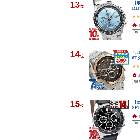
13
【最
位
RI
14
＼2
位
8T
15
【エ
位
SB