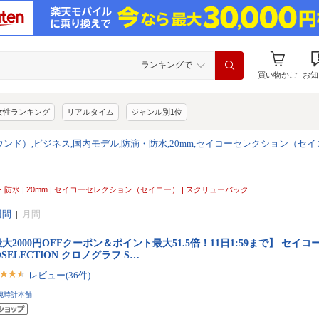
ランキングで
買い物かご
お知
女性ランキング
リアルタイム
ジャンル別1位
ンド）,ビジネス,国内モデル,防滴・防水,20mm,セイコーセレクション（セイ
滴・防水 | 20mm | セイコーセレクション（セイコー） | スクリューバック
週間
|
月間
大2000円OFFクーポン＆ポイント最大51.5倍！11日1:59まで】 セイコ
OSELECTION クロノグラフ S…
レビュー(36件)
腕時計本舗