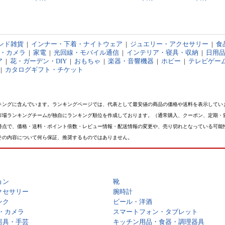
ンド雑貨
|
インナー・下着・ナイトウェア
|
ジュエリー・アクセサリー
|
食
オ・カメラ
|
家電
|
光回線・モバイル通信
|
インテリア・寝具・収納
|
日用
ア
|
花・ガーデン・DIY
|
おもちゃ
|
楽器・音響機器
|
ホビー
|
テレビゲー
|
カタログギフト・チケット
キングに含んでいます。ランキングページでは、代表として最安値の商品の価格や送料を表示してい
市場ランキングチームが独自にランキング順位を作成しております。（通常購入、クーポン、定期・
時点で、価格・送料・ポイント倍数・レビュー情報・配送情報の変更や、売り切れとなっている可能
その内容について何ら保証、推奨するものではありません。
ョン
靴
クセサリー
腕時計
ンク
ビール・洋酒
・カメラ
スマートフォン・タブレット
房具・手芸
キッチン用品・食器・調理器具