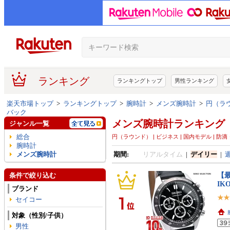
ランキング
ランキングトップ
男性ランキング
楽天市場トップ
>
ランキングトップ
>
腕時計
>
メンズ腕時計
>
円（ラウ
バック
メンズ腕時計ランキング
ジャンル一覧
総合
円（ラウンド） | ビジネス | 国内モデル | 防
腕時計
メンズ腕時計
期間:
リアルタイム
|
デイリー
|
【最
条件で絞り込む
IK
ブランド
セイコー
対象（性別/子供）
男性