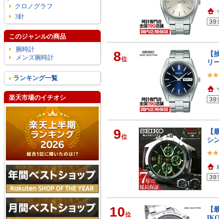
クロノグラフ
3針
このジャンルの商品
腕時計
8
【抽
メンズ腕時計
位
リー
ランキング一覧
楽天市場のイチオシ
9
【最
位
シン
10
【最
位
IK