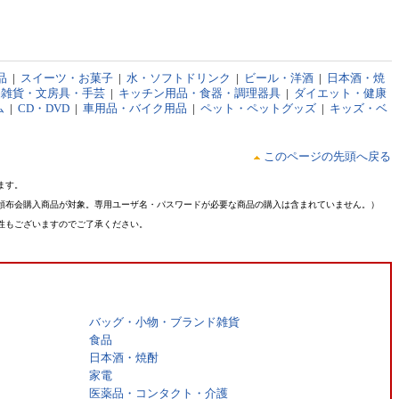
品
|
スイーツ・お菓子
|
水・ソフトドリンク
|
ビール・洋酒
|
日本酒・焼
品雑貨・文房具・手芸
|
キッチン用品・食器・調理器具
|
ダイエット・健康
ム
|
CD・DVD
|
車用品・バイク用品
|
ペット・ペットグッズ
|
キッズ・ベ
このページの先頭へ戻る
ます。
頒布会購入商品が対象。専用ユーザ名・パスワードが必要な商品の購入は含まれていません。）
性もございますのでご了承ください。
バッグ・小物・ブランド雑貨
食品
日本酒・焼酎
家電
医薬品・コンタクト・介護