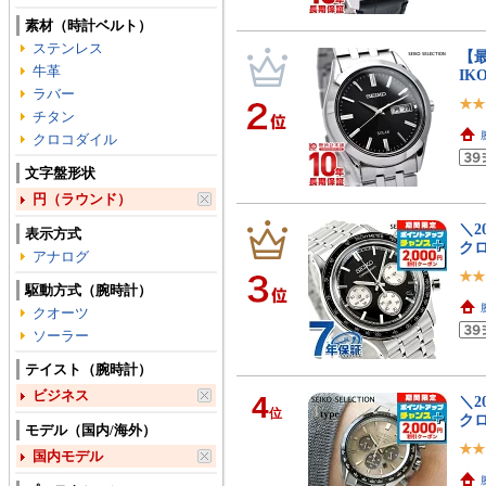
素材（時計ベルト）
ステンレス
【最
牛革
IK
ラバー
チタン
クロコダイル
文字盤形状
円（ラウンド）
＼2
表示方式
クロ
アナログ
駆動方式（腕時計）
クオーツ
ソーラー
テイスト（腕時計）
ビジネス
4
＼2
位
クロ
モデル（国内/海外）
国内モデル