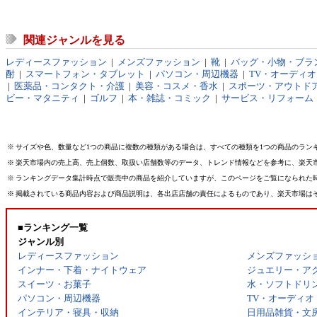
関連ジャンルを見る
レディースファッション
|
メンズファッション
|
靴
|
バッグ・小物・ブラ
酎
|
スマートフォン・タブレット
|
パソコン・周辺機器
|
TV・オーディ
|
医薬品・コンタクト・介護
|
美容・コスメ・香水
|
スポーツ・アウトド
ビー・マタニティ
|
ゴルフ
|
本・雑誌・コミック
|
サービス・リフォーム
※
サイズや色、数量など1つの商品に複数の種類がある場合は、すべての種類を1つの商品のラン
※
楽天市場内の売上高、売上個数、取扱い店舗数等のデータ、トレンド情報などを参考に、楽天
※
ランキングデータ集計時点で販売中の商品を紹介していますが、このページをご覧になられた
※
掲載されている商品内容および商品説明は、各出店店舗の責任によるものであり、楽天市場は
■ランキング一覧
ジャンル別
レディースファッション
メンズファッシ
インナー・下着・ナイトウェア
ジュエリー・ア
スイーツ・お菓子
水・ソフトドリ
パソコン・周辺機器
TV・オーディオ
インテリア・寝具・収納
日用品雑貨・文