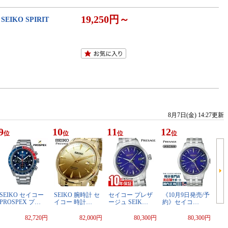
19,250円～
IKO SPIRIT
8月7日(金) 14:27更新
9
10
11
12
位
位
位
位
SEIKO セイコー
SEIKO 腕時計 セ
セイコー プレザ
《10月9日発売/予
PROSPEX プ…
イコー 時計…
ージュ SEIK…
約》セイコ…
82,720円
82,000円
80,300円
80,300円