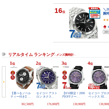
16
＼2
位
腕時
リアルタイム ランキング
- メンズ腕時計 -
1
2
3
4
位
位
位
位
【選べるノベル
セイコー アスト
【8/10限定！2000
セイコー プロ
ティー付き】…
ロン ネクス…
円OFFクー…
ペックス SE…
302,500円
176,000円
130,900円
130,90