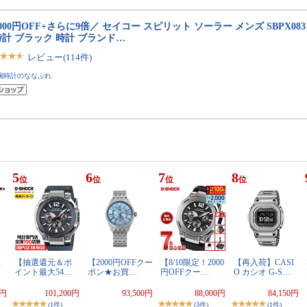
000円OFF+さらに9倍／ セイコー スピリット ソーラー メンズ SBPX083 SE
計 ブラック 時計 ブランド…
レビュー(114件)
腕時計のななぷれ
5
6
7
8
位
位
位
位
ス
【抽選還元＆ポ
【2000円OFFクー
【8/10限定！2000
【再入荷】CASI
イント最大54…
ポン★お買…
円OFFクー…
O カシオ G-S…
0円
101,200円
93,500円
88,000円
84,150円
(1件)
(3件)
(1件)