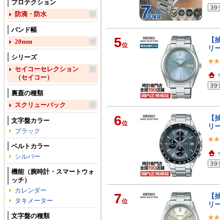
プロテクション
防滴・防水
バンド幅
5
【抽
20mm
位
リ
シリーズ
セイコーセレクション
（セイコー）
裏蓋の種類
スクリューバック
6
【抽
文字盤カラー
位
リー
ブラック
ベルトカラー
シルバー
機能（腕時計・スマートウォ
ッチ）
カレンダー
7
【抽
タキメーター
位
リー
文字盤の種類