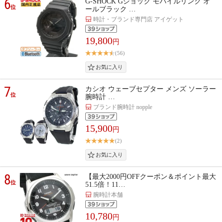
6
G-SHOCK Gショック モバイルリンク オ
位
ールブラック …
時計・ブランド専門店 アイゲット
19,800
円
(56)
7
カシオ ウェーブセプター メンズ ソーラー
位
腕時計 …
ブランド腕時計 nopple
15,900
円
(2)
8
【最大2000円OFFクーポン＆ポイント最大
位
51.5倍！11…
腕時計本舗
10,780
円