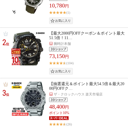
10,780
円
(1)
【最大2000円OFFクーポン＆ポイント最大
51.5倍！11…
2
腕時計本舗
位
73,150
円
(104)
【抽選還元＆ポイント最大54.5倍＆最大20
00円OFFク…
3
ザ・クロックハウス 楽天市場店
位
48,400
円
ポイント10%
(26)