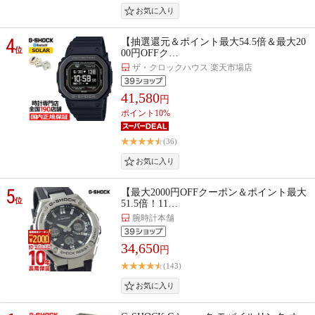
4
【抽選還元＆ポイント最大54.5倍＆最大20
位
00円OFFク…
ザ・クロックハウス 楽天市場店
41,580
円
ポイント10%
(36)
5
【最大2000円OFFクーポン＆ポイント最大
位
51.5倍！11…
腕時計本舗
34,650
円
(143)