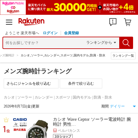
ようこそ 楽天市場へ
ログイン
会員登録
ンズ腕時計
>
カシオ,ソーラー,カレンダー,スポーツ,国内モデル,防滴・防水
ランキング一覧
メンズ腕時計ランキング
条件で絞り込む
カシオ | ソーラー | カレンダー | スポーツ | 国内モデル | 防滴・防水
2026年8月7日(金)更新
期間
カシオ Wave Ceptor ソーラー電波時計 腕
時計 男性…
1
ベルバカンス
位