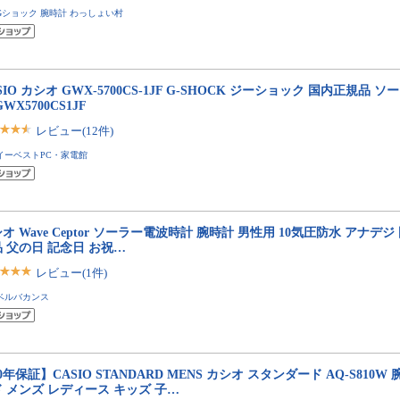
Gショック 腕時計 わっしょい村
SIO カシオ GWX-5700CS-1JF G-SHOCK ジーショック 国内正規品 
GWX5700CS1JF
レビュー(12件)
イーベストPC・家電館
オ Wave Ceptor ソーラー電波時計 腕時計 男性用 10気圧防水 アナデ
 父の日 記念日 お祝…
レビュー(1件)
ベルバカンス
0年保証】CASIO STANDARD MENS カシオ スタンダード AQ-S810W
 メンズ レディース キッズ 子…