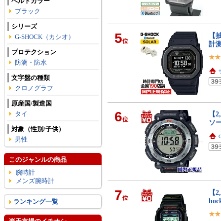
ベルトカラー
ブラック
シリーズ
5
【抽
G-SHOCK（カシオ）
位
計測
プロテクション
防滴・防水
文字盤の種類
クロノグラフ
原産国/製造国
6
タイ
【2
位
ソ
対象（性別/子供）
男性
このジャンルの商品
腕時計
メンズ腕時計
7
【2
位
ho
ランキング一覧