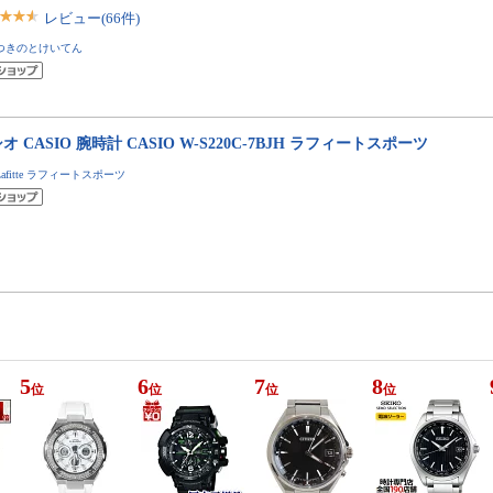
レビュー(66件)
つきのとけいてん
オ CASIO 腕時計 CASIO W-S220C-7BJH ラフィートスポーツ
Lafitte ラフィートスポーツ
5
6
7
8
位
位
位
位