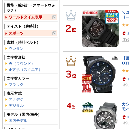
機能（腕時計・スマートウォ
ッチ）
＼2
ワールドタイム表示
リ
テイスト（腕時計）
スポーツ
素材（時計ベルト）
ウレタン
文字盤形状
【最
OT
円（ラウンド）
正方形（スクエア）
文字盤カラー
ブラック
表示方式
アナデジ
4
カシ
デジタル
位
モバ
モデル（国内/海外）
国内モデル