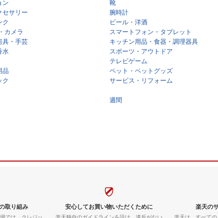
ョン
靴
クセサリー
腕時計
ンク
ビール・洋酒
・カメラ
スマートフォン・タブレット
房具・手芸
キッチン用品・食器・調理器具
香水
スポーツ・アウトドア
テレビゲーム
用品
ペット・ペットグッズ
ック
サービス・リフォーム
週間
の取り組み
安心してお買い物いただくために
楽天の
市場では、クレジッ
楽天独自のガイドラインを設け、違反がない
楽天は、すべての