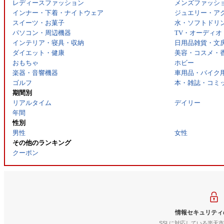
レディースファッション
メンズファッシ
インナー・下着・ナイトウェア
ジュエリー・ア
スイーツ・お菓子
水・ソフトドリ
パソコン・周辺機器
TV・オーディオ
インテリア・寝具・収納
日用品雑貨・文
ダイエット・健康
美容・コスメ・
おもちゃ
ホビー
楽器・音響機器
車用品・バイク
ゴルフ
本・雑誌・コミ
期間別
リアルタイム
デイリー
年間
性別
男性
女性
その他のランキング
クーポン
情報セキュリティ
SSLに対応している楽天