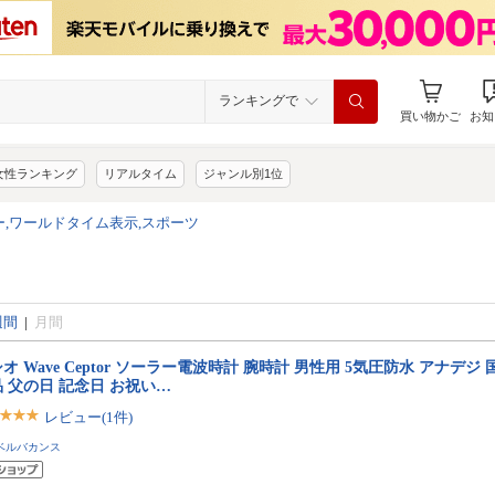
ランキングで
買い物かご
お知
女性ランキング
リアルタイム
ジャンル別1位
ー,ワールドタイム表示,スポーツ
週間
|
月間
オ Wave Ceptor ソーラー電波時計 腕時計 男性用 5気圧防水 アナデジ
 父の日 記念日 お祝い…
レビュー(1件)
ベルバカンス