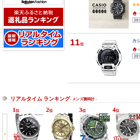
11
カシ
位
リアルタイム ランキング
- メンズ腕時計 -
1
2
3
4
位
位
位
位