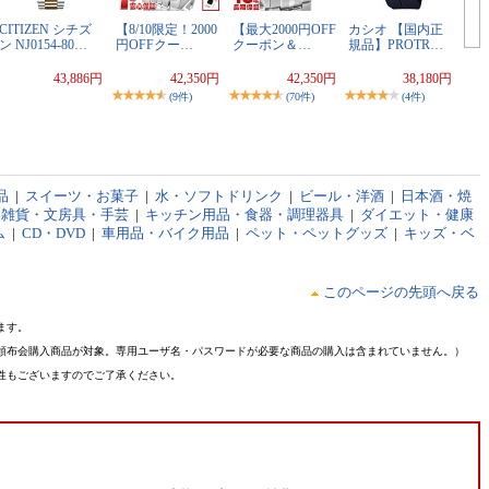
CITIZEN シチズ
【8/10限定！2000
【最大2000円OFF
カシオ 【国内正
ン NJ0154-80…
円OFFクー…
クーポン＆…
規品】PROTR…
43,886円
42,350円
42,350円
38,180円
(9件)
(70件)
(4件)
品
|
スイーツ・お菓子
|
水・ソフトドリンク
|
ビール・洋酒
|
日本酒・焼
品雑貨・文房具・手芸
|
キッチン用品・食器・調理器具
|
ダイエット・健康
ム
|
CD・DVD
|
車用品・バイク用品
|
ペット・ペットグッズ
|
キッズ・ベ
このページの先頭へ戻る
ます。
頒布会購入商品が対象。専用ユーザ名・パスワードが必要な商品の購入は含まれていません。）
性もございますのでご了承ください。