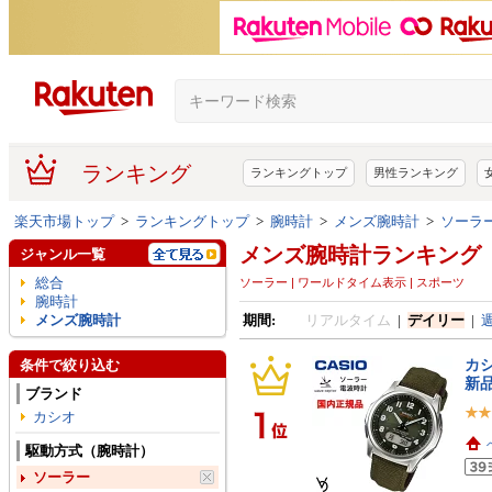
ランキング
ランキングトップ
男性ランキング
楽天市場トップ
>
ランキングトップ
>
腕時計
>
メンズ腕時計
>
ソーラ
メンズ腕時計ランキング
ジャンル一覧
総合
ソーラー | ワールドタイム表示 | スポーツ
腕時計
メンズ腕時計
期間:
リアルタイム
|
デイリー
|
カシ
条件で絞り込む
新品
ブランド
カシオ
駆動方式（腕時計）
ソーラー