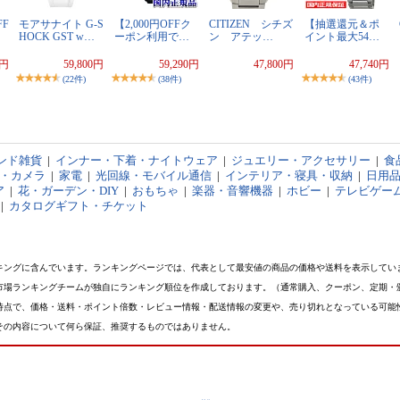
FF
モアサナイト G-S
【2,000円OFFク
CITIZEN シチズ
【抽選還元＆ポ
HOCK GST w…
ーポン利用で…
ン アテッ…
イント最大54…
0円
59,800円
59,290円
47,800円
47,740円
(22件)
(38件)
(43件)
ンド雑貨
|
インナー・下着・ナイトウェア
|
ジュエリー・アクセサリー
|
食
オ・カメラ
|
家電
|
光回線・モバイル通信
|
インテリア・寝具・収納
|
日用
ア
|
花・ガーデン・DIY
|
おもちゃ
|
楽器・音響機器
|
ホビー
|
テレビゲー
|
カタログギフト・チケット
キングに含んでいます。ランキングページでは、代表として最安値の商品の価格や送料を表示してい
市場ランキングチームが独自にランキング順位を作成しております。（通常購入、クーポン、定期・
時点で、価格・送料・ポイント倍数・レビュー情報・配送情報の変更や、売り切れとなっている可能
その内容について何ら保証、推奨するものではありません。