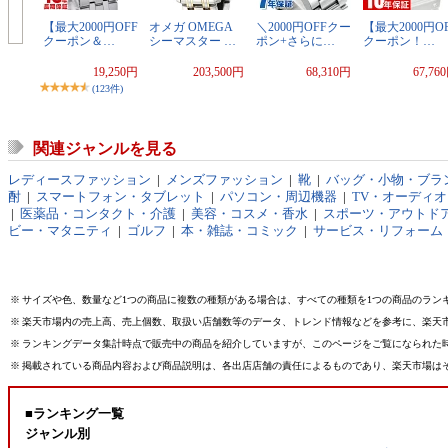
【最大2000円OFF
オメガ OMEGA
＼2000円OFFクー
【最大2000円O
クーポン＆…
シーマスター …
ポン+さらに…
クーポン！…
19,250円
203,500円
68,310円
67,76
(123件)
関連ジャンルを見る
レディースファッション
|
メンズファッション
|
靴
|
バッグ・小物・ブラ
酎
|
スマートフォン・タブレット
|
パソコン・周辺機器
|
TV・オーディ
|
医薬品・コンタクト・介護
|
美容・コスメ・香水
|
スポーツ・アウトド
ビー・マタニティ
|
ゴルフ
|
本・雑誌・コミック
|
サービス・リフォーム
※
サイズや色、数量など1つの商品に複数の種類がある場合は、すべての種類を1つの商品のラン
※
楽天市場内の売上高、売上個数、取扱い店舗数等のデータ、トレンド情報などを参考に、楽天
※
ランキングデータ集計時点で販売中の商品を紹介していますが、このページをご覧になられた
※
掲載されている商品内容および商品説明は、各出店店舗の責任によるものであり、楽天市場は
■ランキング一覧
ジャンル別