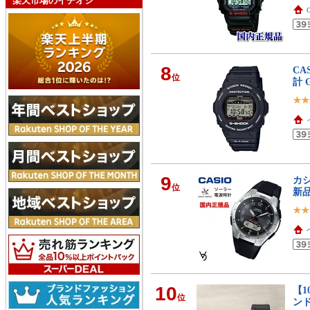
楽天市場のイチオシ
8
CA
位
計 
9
カシ
位
新品
10
【1
位
ンド