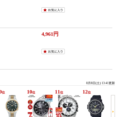
4,961円
8月8日(土) 13:41更新
9
10
11
12
位
位
位
位