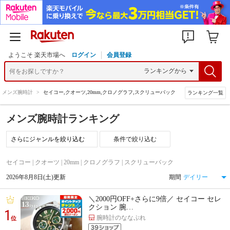
ようこそ 楽天市場へ
ログイン
会員登録
メンズ腕時計
>
セイコー,クオーツ,20mm,クロノグラフ,スクリューバック
ランキング一覧
メンズ腕時計ランキング
条件で絞り込む
セイコー | クオーツ | 20mm | クロノグラフ | スクリューバック
2026年8月8日(土)更新
期間
＼2000円OFF+さらに9倍／ セイコー セレ
クション 腕…
1
腕時計のななぷれ
位