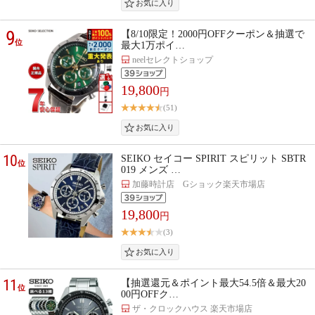
9
【8/10限定！2000円OFFクーポン＆抽選で
位
最大1万ポイ…
neelセレクトショップ
19,800
円
(51)
10
SEIKO セイコー SPIRIT スピリット SBTR
位
019 メンズ …
加藤時計店 Gショック楽天市場店
19,800
円
(3)
11
【抽選還元＆ポイント最大54.5倍＆最大20
位
00円OFFク…
ザ・クロックハウス 楽天市場店