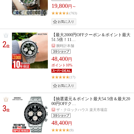
19,800
円～
(763)
【最大2000円OFFクーポン＆ポイント最大
51.5倍！11…
2
腕時計本舗
位
48,400
円
ポイント10%
(17)
【抽選還元＆ポイント最大54.5倍＆最大20
00円OFFク…
3
ザ・クロックハウス 楽天市場店
位
48,400
円
(9)