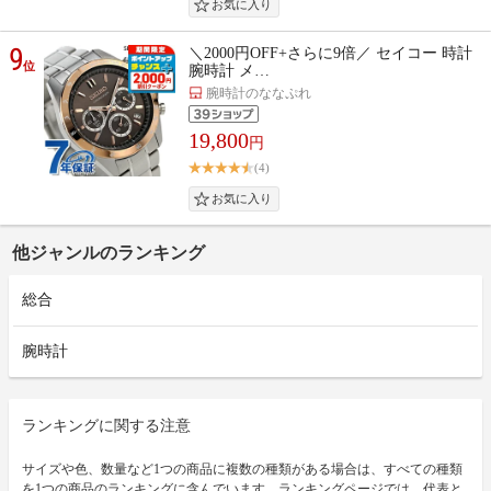
9
＼2000円OFF+さらに9倍／ セイコー 時計
位
腕時計 メ…
腕時計のななぷれ
19,800
円
(4)
他ジャンルのランキング
総合
腕時計
ランキングに関する注意
サイズや色、数量など1つの商品に複数の種類がある場合は、すべての種類
を1つの商品のランキングに含んでいます。ランキングページでは、代表と