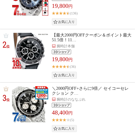
19,800
円
(136)
【最大2000円OFFクーポン＆ポイント最大
51.5倍！11…
2
腕時計本舗
位
19,800
円
(36)
＼2000円OFF+さらに9倍／ セイコーセレ
クション ク…
3
腕時計のななぷれ
位
48,400
円
(5)