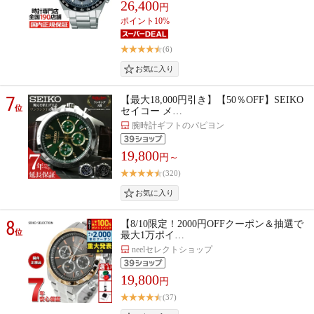
26,400
円
ポイント10%
(6)
7
【最大18,000円引き】【50％OFF】SEIKO
位
セイコー メ…
腕時計ギフトのパピヨン
19,800
円～
(320)
8
【8/10限定！2000円OFFクーポン＆抽選で
位
最大1万ポイ…
neelセレクトショップ
19,800
円
(37)