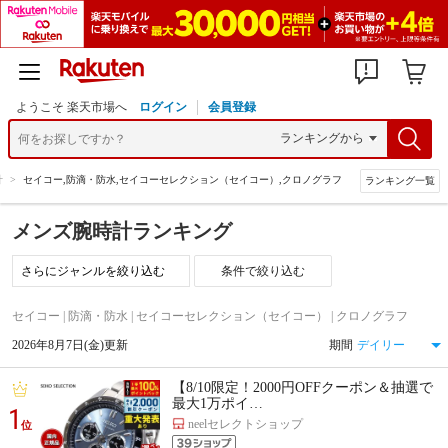
ようこそ 楽天市場へ
ログイン
会員登録
計
>
セイコー,防滴・防水,セイコーセレクション（セイコー）,クロノグラフ
ランキング一覧
メンズ腕時計ランキング
条件で絞り込む
セイコー | 防滴・防水 | セイコーセレクション（セイコー） | クロノグラフ
2026年8月7日(金)更新
期間
【8/10限定！2000円OFFクーポン＆抽選で
最大1万ポイ…
1
neelセレクトショップ
位