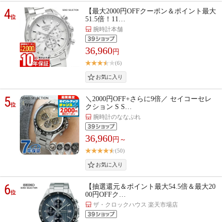
4
【最大2000円OFFクーポン＆ポイント最大
位
51.5倍！11…
腕時計本舗
36,960
円
(6)
5
＼2000円OFF+さらに9倍／ セイコーセレ
位
クション S S…
腕時計のななぷれ
36,960
円～
(50)
6
【抽選還元＆ポイント最大54.5倍＆最大20
位
00円OFFク…
ザ・クロックハウス 楽天市場店