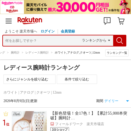
ようこそ 楽天市場へ
ログイン
会員登録
ング
>
腕時計
>
レディース腕時計
>
ホワイト,アナログ,クオーツ,12mm
ランキング一覧
レディース腕時計ランキング
条件で絞り込む
ホワイト | アナログ | クオーツ | 12mm
2026年8月9日(日)更新
期間
【新色登場！全17色！】【累計55,000本突
破】腕時計…
1
フィールドワーク 楽天市場店
位