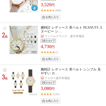
3,520
円
(408)
腕時計 レディース 革ベルト PEANUTS ス
ヌーピー シ…
2
フィールドワーク 楽天市場店
位
4,730
円
(1)
腕時計 レディース 革ベルト シンプル 見
やすい カ…
3
フォロー楽天市場店
位
3,080
円
(41)