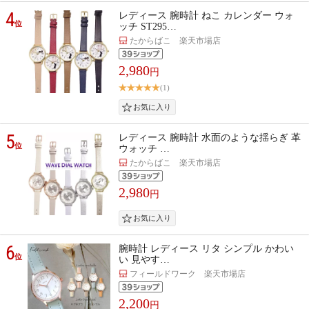
4
レディース 腕時計 ねこ カレンダー ウォ
位
ッチ ST295…
たからばこ 楽天市場店
2,980
円
(1)
5
レディース 腕時計 水面のような揺らぎ 革
位
ウォッチ …
たからばこ 楽天市場店
2,980
円
6
腕時計 レディース リタ シンプル かわい
位
い 見やす…
フィールドワーク 楽天市場店
2,200
円