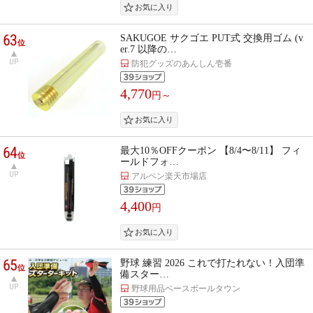
63
SAKUGOE サクゴエ PUT式 交換用ゴム (v
位
er.7 以降の…
UP
防犯グッズのあんしん壱番
4,770
円～
64
最大10％OFFクーポン 【8/4〜8/11】 フィ
位
ールドフォ…
UP
アルペン楽天市場店
4,400
円
65
野球 練習 2026 これで打たれない！入団準
位
備スター…
UP
野球用品ベースボールタウン