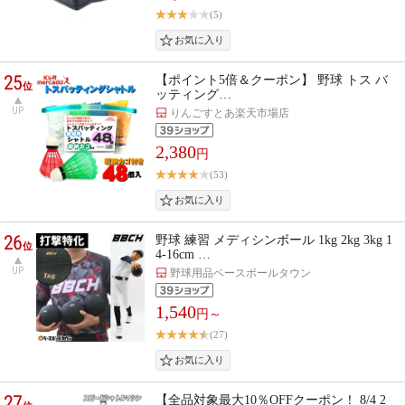
(5)
25
【ポイント5倍＆クーポン】 野球 トス バ
位
ッティング…
UP
りんごすとあ楽天市場店
2,380
円
(53)
26
野球 練習 メディシンボール 1kg 2kg 3kg 1
位
4-16cm …
UP
野球用品ベースボールタウン
1,540
円～
(27)
27
【全品対象最大10％OFFクーポン！ 8/4 2