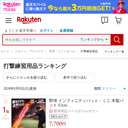
ようこそ 楽天市場へ
ログイン
会員登録
ンキング
>
スポーツ・アウトドア
>
野球・ソフトボール
>
打撃練習用品
ランキング一覧
打撃練習用品ランキング
条件で絞り込む
2026年8月9日(日)更新
期間
野球 インフィニティバット・ミニ 木製バ
ット 63cm …
1
野球用品ベースボールタウン
位
STAY
7,700
円