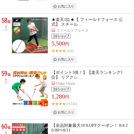
58
★楽天1位★【 フィールドフォース 公
位
式】 スチール…
UP
フィールドフォース
5,500
円
(2)
59
【ポイント3倍！】【楽天ランキング1
位
位】 リアクシ…
UP
Onips Vision
1,280
円
(142)
60
【全品対象最大10％OFFクーポン！ 8/4 2
位
0:00〜8/11 …