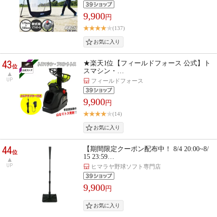
9,900
円
(137)
43
★楽天1位【フィールドフォース 公式】ト
位
スマシン・…
UP
フィールドフォース
9,900
円
(14)
44
【期間限定クーポン配布中！ 8/4 20:00~8/
位
15 23:59…
UP
ヒマラヤ野球ソフト専門店
9,900
円