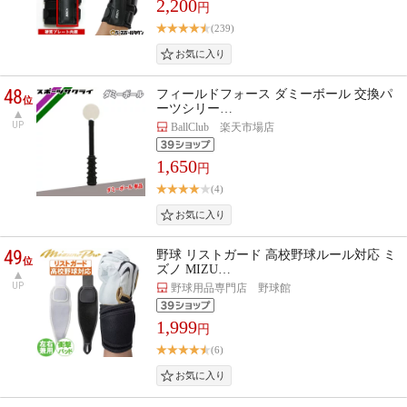
2,200
円
(239)
48
フィールドフォース ダミーボール 交換パ
位
ーツシリー…
UP
BallClub 楽天市場店
1,650
円
(4)
49
野球 リストガード 高校野球ルール対応 ミ
位
ズノ MIZU…
UP
野球用品専門店 野球館
1,999
円
(6)