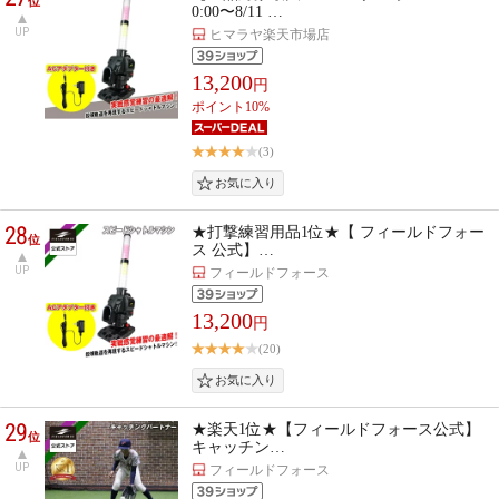
位
0:00〜8/11 …
UP
ヒマラヤ楽天市場店
13,200
円
ポイント10%
(3)
28
★打撃練習用品1位★【 フィールドフォー
位
ス 公式】…
UP
フィールドフォース
13,200
円
(20)
29
★楽天1位★【フィールドフォース公式】
位
キャッチン…
UP
フィールドフォース