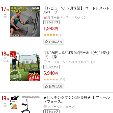
17
【レビューで6ヶ月保証】 コードレスバト
位
ルロープ …
UP
野球用品ベースボールタウン
1,998
円
(14)
18
【6,930円→SALE5,940円〜8/11(火)01:59ま
位
で】【楽…
DOWN
タープ＆テントのスマイルプライス
5,940
円
(116)
19
★ピッチングマシン1位獲得★【 フィール
位
ドフォース…
UP
フィールドフォース