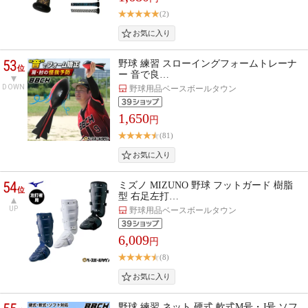
(2)
53
野球 練習 スローイングフォームトレーナ
位
ー 音で良…
DOWN
野球用品ベースボールタウン
1,650
円
(81)
54
ミズノ MIZUNO 野球 フットガード 樹脂
位
型 右足左打…
UP
野球用品ベースボールタウン
6,009
円
(8)
野球 練習 ネット 硬式 軟式M号・J号 ソフ