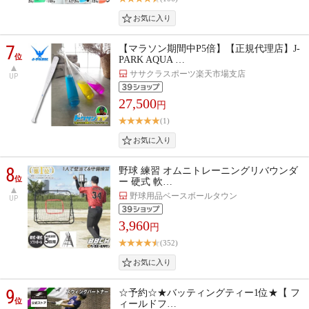
7
【マラソン期間中P5倍】【正規代理店】J-
位
PARK AQUA …
ササクラスポーツ楽天市場支店
UP
27,500
円
(1)
8
野球 練習 オムニトレーニングリバウンダ
位
ー 硬式 軟…
野球用品ベースボールタウン
UP
3,960
円
(352)
9
☆予約☆★バッティングティー1位★【 フ
位
ィールドフ…