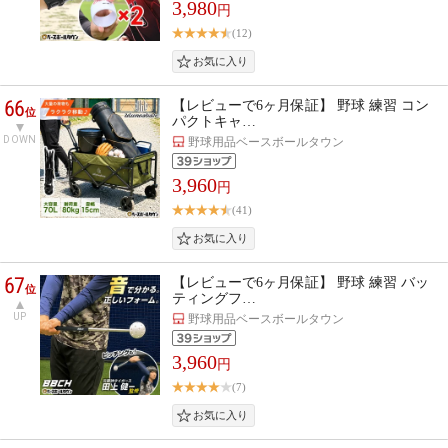
3,980
円
(12)
66
【レビューで6ヶ月保証】 野球 練習 コン
位
パクトキャ…
DOWN
野球用品ベースボールタウン
3,960
円
(41)
67
【レビューで6ヶ月保証】 野球 練習 バッ
位
ティングフ…
UP
野球用品ベースボールタウン
3,960
円
(7)