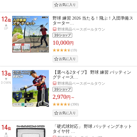
12
野球 練習 2026 当たる！飛ぶ！入団準備ス
位
ターター…
UP
野球用品ベースボールタウン
10,000
円
(19)
13
【選べる2タイプ】 野球 練習 バッティン
位
グティース…
DOWN
野球用品ベースボールタウン
2,970
円～
(390)
14
「硬式球対応」 野球 バッティングネット
位
タイヤ付 …
UP