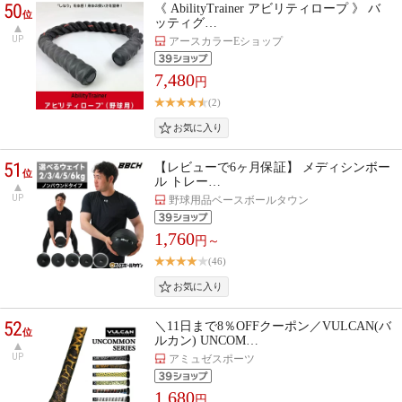
50
《 AbilityTrainer アビリティロープ 》 バ
位
ッティグ…
UP
アースカラーEショップ
7,480
円
(2)
51
【レビューで6ヶ月保証】 メディシンボー
位
ル トレー…
UP
野球用品ベースボールタウン
1,760
円～
(46)
52
＼11日まで8％OFFクーポン／VULCAN(バ
位
ルカン) UNCOM…
UP
アミュゼスポーツ
1,680
円