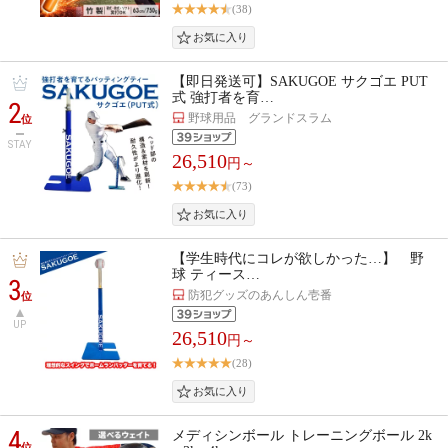
(38)
【即日発送可】SAKUGOE サクゴエ PUT
式 強打者を育…
2
野球用品 グランドスラム
位
STAY
26,510
円～
(73)
【学生時代にコレが欲しかった…】 野
球 ティース…
3
防犯グッズのあんしん壱番
位
UP
26,510
円～
(28)
4
メディシンボール トレーニングボール 2k
位