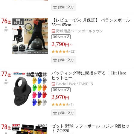
76
【レビューで6ヶ月保証】 バランスボール
位
55cm 65cm…
UP
野球用品ベースボールタウン
2,790
円～
(62)
77
バッティング時に親指を守る！ Hit Hero
位
ヒットヒー…
UP
Baseball Park STAND IN
2,970
円
(4)
78
ゼット 野球 ソフトボール ロジン 6個セッ
位
ト ZOP20 …