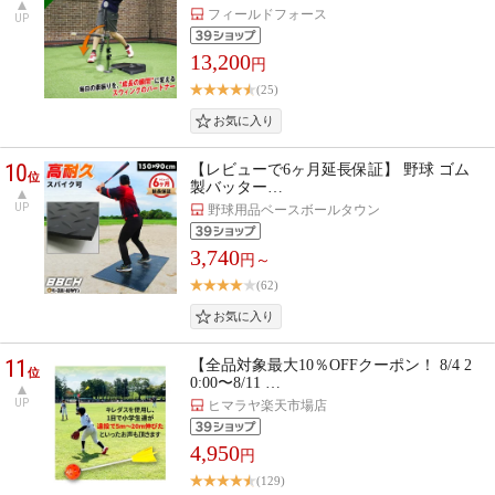
フィールドフォース
UP
13,200
円
(25)
10
【レビューで6ヶ月延長保証】 野球 ゴム
位
製バッター…
UP
野球用品ベースボールタウン
3,740
円～
(62)
11
【全品対象最大10％OFFクーポン！ 8/4 2
位
0:00〜8/11 …
UP
ヒマラヤ楽天市場店
4,950
円
(129)