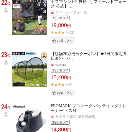
22
トスマシン1位 獲得 【 フィールドフォー
位
ス 公式】…
UP
フィールドフォース
19,800
円
(32)
23
【総額20万円分クーポン】★3日間限定 9
位
日0時～ バ…
UP
etcetera
15,400
円
(6)
24
PROMARK プロマーク バッティングトレ
位
ーナー トス対…
UP
サクライ貿易 楽天市場店
14,800
円