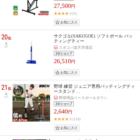
27,500
円
(5)
20
サクゴエ(SAKUGOE) ソフトボール バッ
位
ティングティー
UP
スポコバ楽天市場店
26,510
円
21
野球 練習 ジュニア専用バッティングティ
位
ースタンド…
UP
野球用品ベースボールタウン
2,640
円
(110)