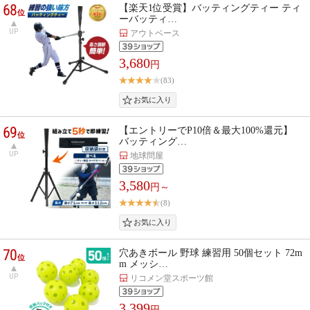
68
【楽天1位受賞】バッティングティー ティ
位
ーバッティ…
UP
アウトベース
3,680
円
(83)
69
【エントリーでP10倍＆最大100%還元】
位
バッティング…
UP
地球問屋
3,580
円～
(8)
70
穴あきボール 野球 練習用 50個セット 72m
位
m メッシ…
UP
リコメン堂スポーツ館
3,399
円