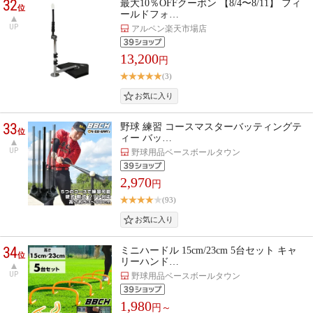
32
最大10％OFFクーポン 【8/4〜8/11】 フィ
位
ールドフォ…
UP
アルペン楽天市場店
13,200
円
(3)
33
野球 練習 コースマスターバッティングテ
位
ィー バッ…
UP
野球用品ベースボールタウン
2,970
円
(93)
34
ミニハードル 15cm/23cm 5台セット キャ
位
リーハンド…
UP
野球用品ベースボールタウン
1,980
円～