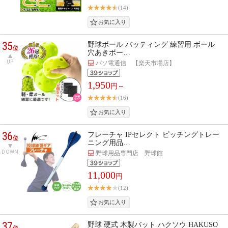
(14)
35
野球ボール バッティング 練習用 ボール
位
穴あきボー…
UP
パソ電通信 【楽天市場店】
1,950
円～
(16)
36
フレーチャ IPセレクト ピッチングトレー
位
ニング用品…
DOWN
野球用品専門店 野球館
11,000
円
(12)
37
野球 硬式 木製バット ハクソウ HAKUSO
位