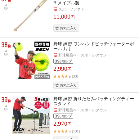
H メイプル製…
UP
スポーツアクト
11,000
円
38
野球 練習 ワンハンドピッチウォーターボ
位
ール 片手 …
UP
野球用品ベースボールタウン
2,990
円
(33)
39
野球 練習 折りたたみバッティングティー
位
スタンド …
UP
野球用品ベースボールタウン
2,970
円
(131)