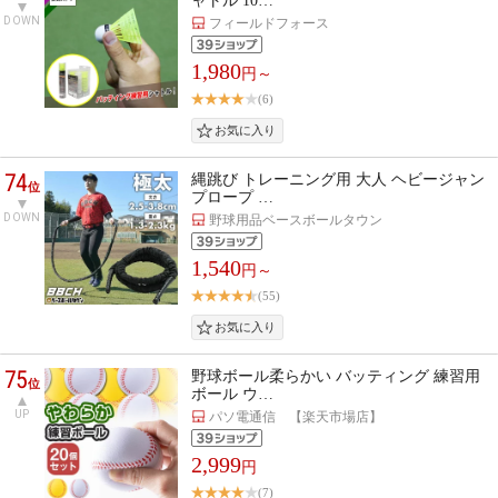
ャトル 10…
DOWN
フィールドフォース
1,980
円～
(6)
74
縄跳び トレーニング用 大人 ヘビージャン
位
プロープ …
DOWN
野球用品ベースボールタウン
1,540
円～
(55)
75
野球ボール柔らかい バッティング 練習用
位
ボール ウ…
UP
パソ電通信 【楽天市場店】
2,999
円
(7)