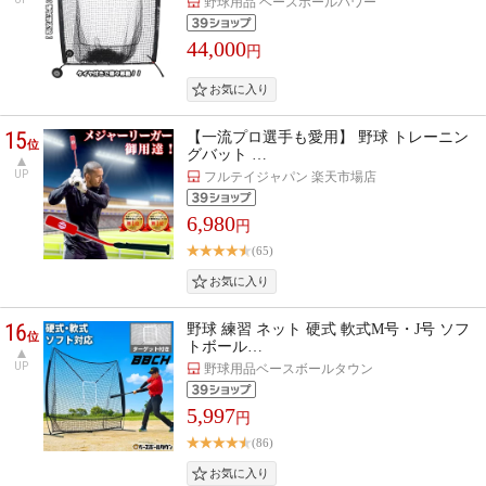
野球用品 ベースボールパワー
44,000
円
15
【一流プロ選手も愛用】 野球 トレーニン
位
グバット …
UP
フルテイジャパン 楽天市場店
6,980
円
(65)
16
野球 練習 ネット 硬式 軟式M号・J号 ソフ
位
トボール…
UP
野球用品ベースボールタウン
5,997
円
(86)