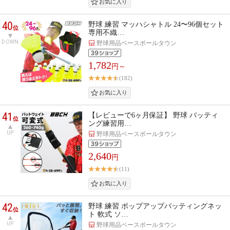
40
野球 練習 マッハシャトル 24〜96個セット
位
専用不織…
DOWN
野球用品ベースボールタウン
1,782
円～
(182)
41
【レビューで6ヶ月保証】 野球 バッティ
位
ング練習用…
UP
野球用品ベースボールタウン
2,640
円
(11)
42
野球 練習 ポップアップバッティングネッ
位
ト 軟式 ソ…
UP
野球用品ベースボールタウン