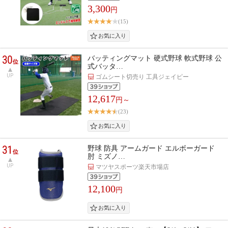
3,300
円
(15)
30
バッティングマット 硬式野球 軟式野球 公
位
式バッタ…
UP
ゴムシート切売り 工具ジェイピー
12,617
円～
(23)
31
野球 防具 アームガード エルボーガード
位
肘 ミズノ…
UP
マツヤスポーツ楽天市場店
12,100
円