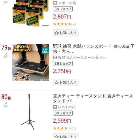
UP
スポーツ島
2,807
円
(2)
79
野球 練習 木製バランスボード 40×30cm 子
位
供・大人…
UP
野球用品ベースボールタウン
2,750
円
80
置きティー ティースタンド 置きティース
位
タンド バ…
UP
COSTWAY
2,599
円
(8)