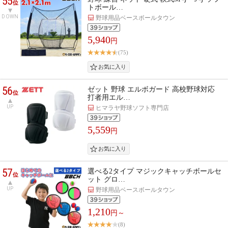
55
位
トボール…
DOWN
野球用品ベースボールタウン
5,940
円
(75)
56
ゼット 野球 エルボガード 高校野球対応
位
打者用エル…
UP
ヒマラヤ野球ソフト専門店
5,559
円
57
選べる2タイプ マジックキャッチボールセ
位
ット グロ…
UP
野球用品ベースボールタウン
1,210
円～
(8)