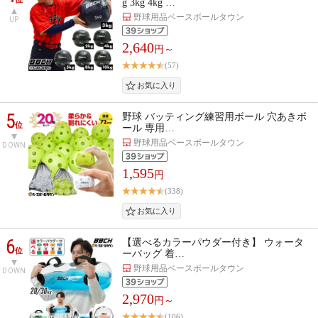
g 3kg 4kg …
野球用品ベースボールタウン
UP
2,640
円～
(57)
5
野球 バッティング練習用ボール 穴あきボ
位
ール 専用…
野球用品ベースボールタウン
DOWN
1,595
円
(338)
6
【選べるカラーパウダー付き】 ウォータ
位
ーバッグ 着…
野球用品ベースボールタウン
DOWN
2,970
円～
(106)