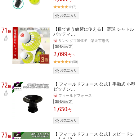
(7)
71
【目で追う練習に使える】 野球 シャトル
位
バッティ…
UP
サンシグマSHOP 楽天市場店
2,099
円～
(50)
72
【 フィールドフォース 公式】手動式 小型
位
ピッチン…
UP
フィールドフォース
1,650
円
73
【 フィールドフォース 公式】スピードシ
位