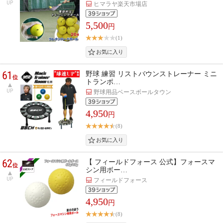
UP
ヒマラヤ楽天市場店
5,500
円
(1)
61
野球 練習 リストバウンストレーナー ミニ
位
トランポ…
UP
野球用品ベースボールタウン
4,950
円
(8)
62
【 フィールドフォース 公式】フォースマ
位
シン用ボー…
UP
フィールドフォース
4,950
円
(8)