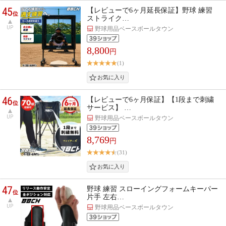
45
【レビューで6ヶ月延長保証】野球 練習
位
ストライク…
UP
野球用品ベースボールタウン
8,800
円
(1)
46
【レビューで6ヶ月保証】【1段まで刺繍
位
サービス】 …
UP
野球用品ベースボールタウン
8,769
円
(31)
47
野球 練習 スローイングフォームキーパー
位
片手 左右…
UP
野球用品ベースボールタウン