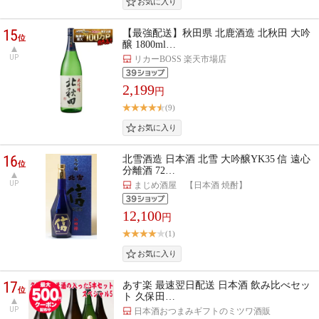
15
【最強配送】秋田県 北鹿酒造 北秋田 大吟
位
醸 1800ml…
UP
リカーBOSS 楽天市場店
2,199
円
(9)
16
北雪酒造 日本酒 北雪 大吟醸YK35 信 遠心
位
分離酒 72…
UP
まじめ酒屋 【日本酒 焼酎】
12,100
円
(1)
17
あす楽 最速翌日配送 日本酒 飲み比べセッ
位
ト 久保田…
UP
日本酒おつまみギフトのミツワ酒販