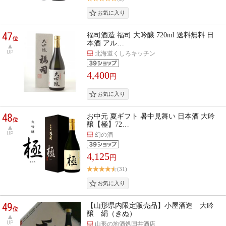
47
福司酒造 福司 大吟醸 720ml 送料無料 日
位
本酒 アル…
UP
北海道くしろキッチン
4,400
円
48
お中元 夏ギフト 暑中見舞い 日本酒 大吟
位
醸【極】72…
UP
幻の酒
4,125
円
(31)
49
【山形県内限定販売品】小屋酒造 大吟
位
醸 絹（きぬ）
UP
山形の地酒処国井酒店