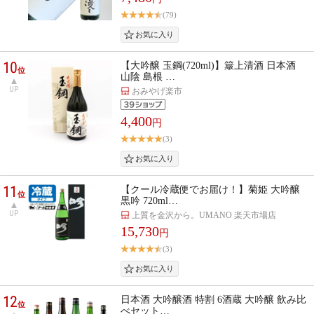
(79)
10
【大吟醸 玉鋼(720ml)】簸上清酒 日本酒
位
山陰 島根 …
UP
おみやげ楽市
4,400
円
(3)
11
【クール冷蔵便でお届け！】菊姫 大吟醸
位
黒吟 720ml…
UP
上質を金沢から。UMANO 楽天市場店
15,730
円
(3)
12
日本酒 大吟醸酒 特割 6酒蔵 大吟醸 飲み比
位
べセット…