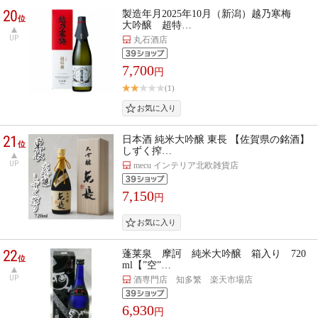
20
製造年月2025年10月（新潟）越乃寒梅
位
大吟醸 超特…
UP
丸石酒店
7,700
円
(1)
21
日本酒 純米大吟醸 東長 【佐賀県の銘酒】
位
しずく搾…
UP
mecu インテリア北欧雑貨店
7,150
円
22
蓬莱泉 摩訶 純米大吟醸 箱入り 720
位
ml【”空”…
UP
酒専門店 知多繁 楽天市場店
6,930
円