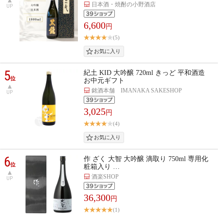
日本酒・焼酎の小野酒店
UP
6,600
円
(5)
5
紀土 KID 大吟醸 720ml きっど 平和酒造
位
お中元ギフト
銘酒本舗 IMANAKA SAKESHOP
UP
3,025
円
(4)
6
作 ざく 大智 大吟醸 滴取り 750ml 専用化
位
粧箱入り …
酒楽SHOP
UP
36,300
円
(1)