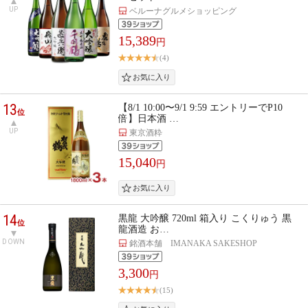
UP
ベルーナグルメショッピング
15,389
円
(4)
13
【8/1 10:00〜9/1 9:59 エントリーでP10
位
倍】日本酒 …
UP
東京酒粋
15,040
円
14
黒龍 大吟醸 720ml 箱入り こくりゅう 黒
位
龍酒造 お…
DOWN
銘酒本舗 IMANAKA SAKESHOP
3,300
円
(15)