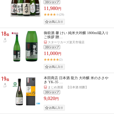
11,980
円
(29)
18
御前酒 馨 けい 純米大吟醸 1800ml箱入り
位
ご挨拶 贈…
UP
スターリカーズ楽天市場店
11,000
円
(2)
19
本田商店 日本酒 龍力 大吟醸 米のささや
位
き YK-35 …
UP
まじめ酒屋 【日本酒 焼酎】
9,020
円