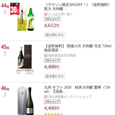
44
《マラソン限定30%OFF！》《送料無料》
位
龍力 大吟醸 …
UP
にっぽん津々浦々
4,612
円
45
【送料無料】 雨後の月 大吟醸 月光 720ml
位
相原酒造…
UP
福原酒店楽天市場店
4,498
円
46
九州 ギフト 2026 純米大吟醸 繁桝（720
位
ml）【清酒…
UP
JR九州商事オンラインショップ
4,400
円
(2)