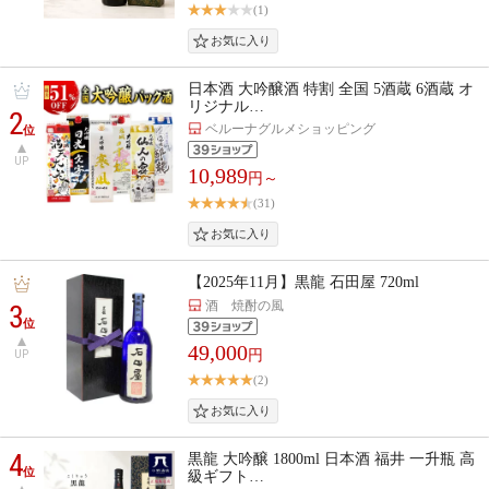
(1)
日本酒 大吟醸酒 特割 全国 5酒蔵 6酒蔵 オ
リジナル…
2
ベルーナグルメショッピング
位
UP
10,989
円～
(31)
【2025年11月】黒龍 石田屋 720ml
酒 焼酎の風
3
位
49,000
円
UP
(2)
4
黒龍 大吟醸 1800ml 日本酒 福井 一升瓶 高
位
級ギフト…