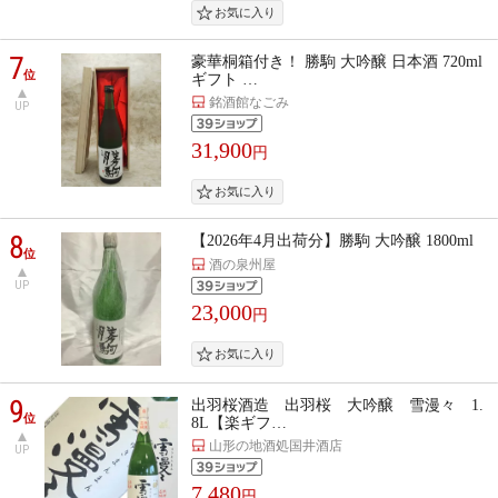
7
豪華桐箱付き！ 勝駒 大吟醸 日本酒 720ml
位
ギフト …
銘酒館なごみ
UP
31,900
円
8
【2026年4月出荷分】勝駒 大吟醸 1800ml
位
酒の泉州屋
UP
23,000
円
9
出羽桜酒造 出羽桜 大吟醸 雪漫々 1.
位
8L【楽ギフ…
山形の地酒処国井酒店
UP
7,480
円