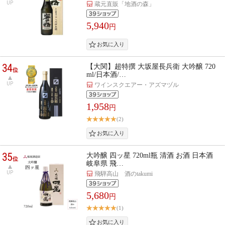
UP
蔵元直販「地酒の森」
5,940
円
34
【大関】超特撰 大坂屋長兵衛 大吟醸 720
位
ml/日本酒/…
UP
ワインスクエアー・アズマヅル
1,958
円
(2)
35
大吟醸 四ッ星 720ml瓶 清酒 お酒 日本酒
位
岐阜県 飛…
UP
飛騨高山 酒のtakumi
5,680
円
(1)