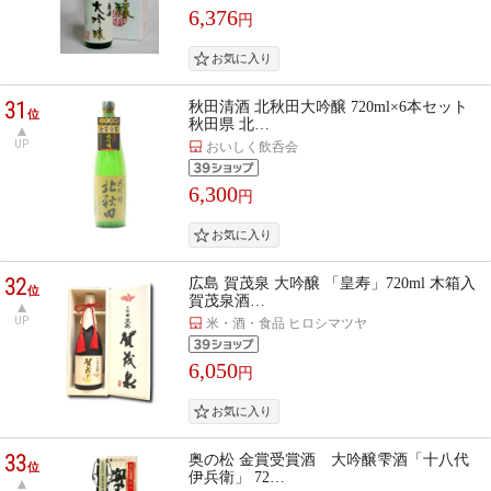
6,376
円
31
秋田清酒 北秋田大吟醸 720ml×6本セット
位
秋田県 北…
UP
おいしく飲呑会
6,300
円
32
広島 賀茂泉 大吟醸 「皇寿」720ml 木箱入
位
賀茂泉酒…
UP
米・酒・食品 ヒロシマツヤ
6,050
円
33
奥の松 金賞受賞酒 大吟醸雫酒「十八代
位
伊兵衛」 72…