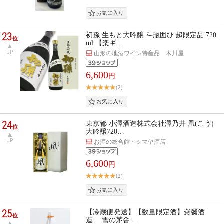
23
初孫 生もと大吟醸 斗瓶囲ひ 超限定品 720
位
ml 【楽ギ…
UP
山形の地酒ワイン特産品 木川屋
6,600
円
(2)
24
東京都 小澤酒造株式会社澤乃井 凰(こう)
位
大吟醸720…
UP
お酒の総合館・シマヤ酒店
6,600
円
(2)
25
【冷蔵便発送】【数量限定酒】齋彌酒
位
造 雪の茅舎…