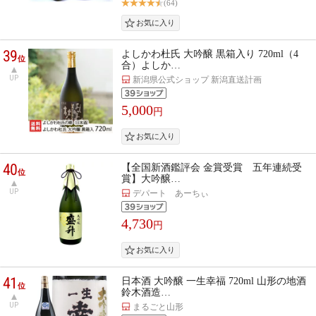
(64)
39
よしかわ杜氏 大吟醸 黒箱入り 720ml（4
位
合）よしか…
UP
新潟県公式ショップ 新潟直送計画
5,000
円
40
【全国新酒鑑評会 金賞受賞 五年連続受
位
賞】大吟醸…
UP
デパート あーちぃ
4,730
円
41
日本酒 大吟醸 一生幸福 720ml 山形の地酒
位
鈴木酒造…
UP
まるごと山形