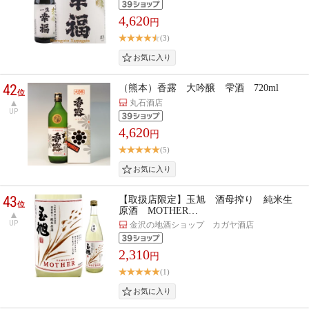
4,620
円
(3)
42
（熊本）香露 大吟醸 雫酒 720ml
位
丸石酒店
UP
4,620
円
(5)
43
【取扱店限定】玉旭 酒母搾り 純米生
位
原酒 MOTHER…
UP
金沢の地酒ショップ カガヤ酒店
2,310
円
(1)