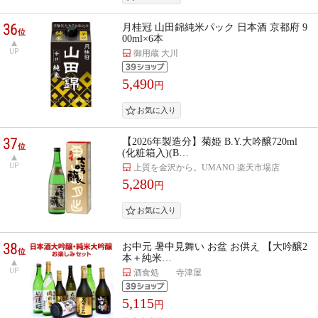
36
月桂冠 山田錦純米パック 日本酒 京都府 9
位
00ml×6本
UP
御用蔵 大川
5,490
円
37
【2026年製造分】菊姫 B.Y.大吟醸720ml
位
(化粧箱入)(B…
UP
上質を金沢から。UMANO 楽天市場店
5,280
円
38
お中元 暑中見舞い お盆 お供え 【大吟醸2
位
本＋純米…
UP
酒食処 寺津屋
5,115
円