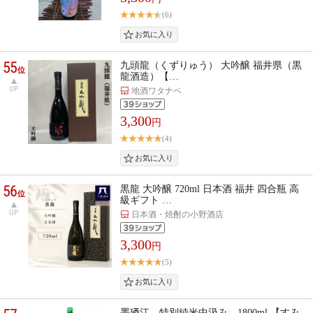
(6)
55
九頭龍（くずりゅう） 大吟醸 福井県（黒
位
龍酒造）【…
UP
地酒ワタナベ
3,300
円
(4)
56
黒龍 大吟醸 720ml 日本酒 福井 四合瓶 高
位
級ギフト …
UP
日本酒・焼酎の小野酒店
3,300
円
(5)
墨廼江 特別純米中汲み 1800ml 【すみ