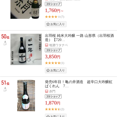
1,760
円～
(7)
50
出羽桜 純米大吟醸 一路 山形県（出羽桜酒
位
造）【720…
UP
地酒ワタナベ
3,850
円
(1)
51
発売6年目！亀の井酒造 超辛口大吟醸虹
位
ばくれん 7…
UP
赤門
1,870
円
(2)