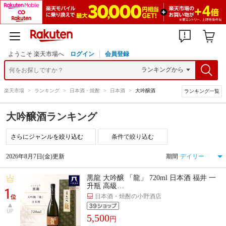
ようこそ 楽天市場へ
ログイン
会員登録
楽天市場
>
ランキング
>
日本酒・焼酎
>
日本酒
>
大吟醸酒
ランキング一覧
大吟醸酒ランキング
条件で絞り込む
2026年8月7日(金)更新
期間
黒龍 大吟醸 「龍」 720ml 日本酒 福井 一
升瓶 高級…
1
日本酒・焼酎の小野酒店
位
UP
5,500
円