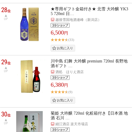
28
★専用ギフト金箱付き★ 北雪 大吟醸 YK3
位
5 720ml 日…
UP
越後雪国地酒連峰（新潟店）
6,500
円
(33)
29
川中島 幻舞 大吟醸 premium 720ml 長野地
位
酒ギフト …
UP
酒処 ほりえ酒店
6,380
円
(9)
30
菊姫 大吟醸 720ml 化粧箱付き【日本酒 地
位
酒 石川 …
UP
細江酒店 楽天市場店