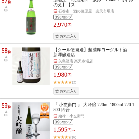
57
位
のえ】【ス…
UP
石巻市 酒の藤原屋 楽天市場店
2,970
円
58
【クール便発送】超濃厚ヨーグルト酒
位
新澤醸造店 …
UP
矢島酒店 楽天市場店
1,980
円
(2)
59
『 小左衛門 』 大吟醸 720ml 1800ml 720 1
位
800 四合…
UP
始禄・小左衛門
1,595
円～
(6)