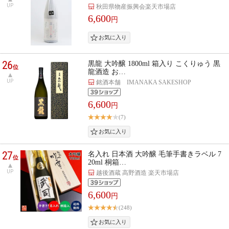
UP
秋田県物産振興会楽天市場店
6,600
円
26
黒龍 大吟醸 1800ml 箱入り こくりゅう 黒
位
龍酒造 お…
UP
銘酒本舗 IMANAKA SAKESHOP
6,600
円
(7)
27
名入れ 日本酒 大吟醸 毛筆手書きラベル 7
位
20ml 桐箱…
UP
越後酒蔵 高野酒造 楽天市場店
6,600
円
(248)