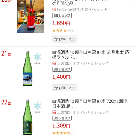
位
売店限定品…
Let’s enjoy酒生活.酒文化 タナカ
1,650
円
(3)
21
白瀧酒造 淡麗辛口魚沼 純米 若月隼太 応
位
援ラベル 7…
上善如水 オフィシャルショップ
1,400
円
22
白瀧酒造 淡麗辛口魚沼 純米 720ml 新潟
位
日本酒 超…
上善如水 オフィシャルショップ
1,309
円
(5)