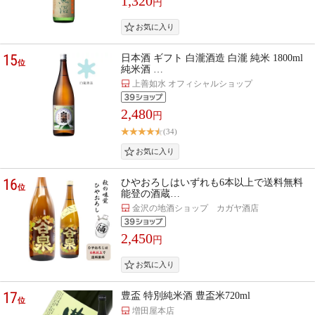
1,320
円
15
日本酒 ギフト 白瀧酒造 白瀧 純米 1800ml
位
純米酒 …
上善如水 オフィシャルショップ
2,480
円
(34)
16
ひやおろしはいずれも6本以上で送料無料
位
能登の酒蔵…
金沢の地酒ショップ カガヤ酒店
2,450
円
17
豊盃 特別純米酒 豊盃米720ml
位
増田屋本店