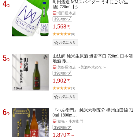
4
町田酒造 MMスパイダー うすにごり(生
位
酒) 720ml【ク…
増田屋本店
1,568
円
(8)
5
山法師 純米生原酒 爆雷辛口 720ml 日本酒
位
地酒 限…
美好屋酒店 〜美酒を求めて〜
1,902
円
(3)
6
『小左衛門』 純米六割五分 播州山田錦 72
位
0ml 1800m…
始禄・小左衛門
1,870
円～