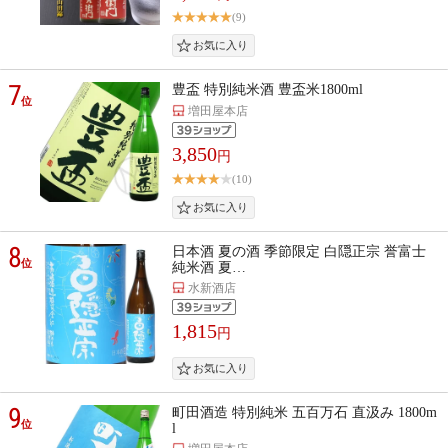
(9)
7
豊盃 特別純米酒 豊盃米1800ml
位
増田屋本店
3,850
円
(10)
8
日本酒 夏の酒 季節限定 白隠正宗 誉富士
位
純米酒 夏…
水新酒店
1,815
円
9
町田酒造 特別純米 五百万石 直汲み 1800m
位
l