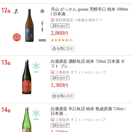
12
月山 がっさん gassan 芳醇辛口 純米 1800m
位
l 日本酒…
美好屋酒店 〜美酒を求めて〜
2,860
円
(4)
13
白瀧酒造 濃醇魚沼 純米 720ml 日本酒 ギ
位
フト プレ…
上善如水 オフィシャルショップ
1,369
円
14
白瀧酒造 辛口魚沼 純米 熟成原酒 720ml /
位
日本酒 …
上善如水 オフィシャルショップ