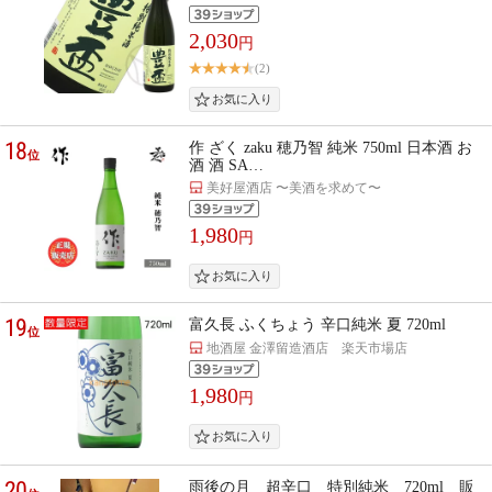
2,030
円
(2)
18
作 ざく zaku 穂乃智 純米 750ml 日本酒 お
位
酒 酒 SA…
美好屋酒店 〜美酒を求めて〜
1,980
円
19
富久長 ふくちょう 辛口純米 夏 720ml
位
地酒屋 金澤留造酒店 楽天市場店
1,980
円
20
雨後の月 超辛口 特別純米 720ml 販