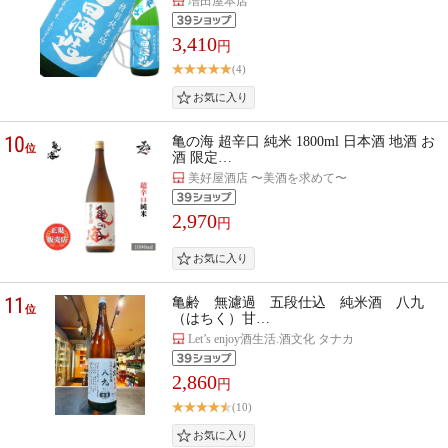
増田屋本店
3,410
円
(4)
10
亀の海 超辛口 純米 1800ml 日本酒 地酒 お
位
酒 限定…
美好屋酒店 〜美酒を求めて〜
2,970
円
11
亀齢 無濾過 五段仕込 純米酒 八九
位
（はちく）甘…
Let’s enjoy酒生活.酒文化 タナカ
2,860
円
(10)