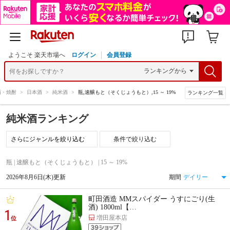
ようこそ 楽天市場へ
ログイン
会員登録
酒・焼酎
>
日本酒
>
純米酒
>
瓶,速醸もと（そくじょうもと）,15 ～ 19%
ランキング一覧
純米酒ランキング
条件で絞り込む
瓶 | 速醸もと（そくじょうもと） | 15 ～ 19%
2026年8月6日(木)更新
期間
町田酒造 MMスパイダー うすにごり(生
酒) 1800ml【…
1
増田屋本店
位