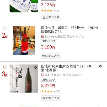
3,135
円
(2)
雨後の月 超辛口 特別純米 1800ml
販売店限定品…
2
Let’s enjoy酒生活.酒文化 タナカ
位
3,190
円
山法師 純米生原酒 爆雷辛口 1800ml 日本
酒 地酒 限…
3
美好屋酒店 〜美酒を求めて〜
位
3,274
円
(39)