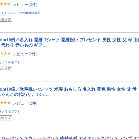
レビュー(3件)
おもしろTシャツの俺流総本家
oint10倍／名入れ 還暦 Tシャツ 還暦祝い プレゼント 男性 女性 父 母 
こ代わり 赤いもの ギフ…
レビュー(2件)
モノラボギフト
oint10倍／米寿祝い tシャツ 米寿 おもしろ 名入れ 黄色 男性 女性 父 
ちゃんこの代わり。Tシ…
レビュー(2件)
モノラボギフト
ョガーパンツ スウェットパンツ 接触冷感 アイスシルクパンツ メンズ ス