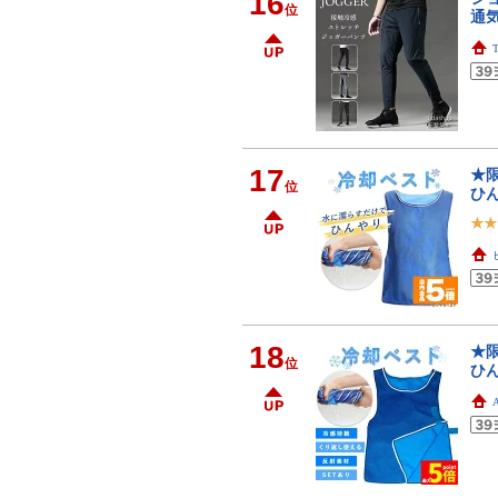
16
位
通気
17
★限
位
ひ
18
★限
位
ひ
A