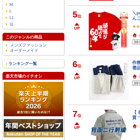
M
L
5
＼p
位
LL
ん
3L
このジャンルの商品
メンズファッション
オーダーメイド
6
作務
ランキング一覧
位
需品
楽天市場のイチオシ
7
【 
位
質 