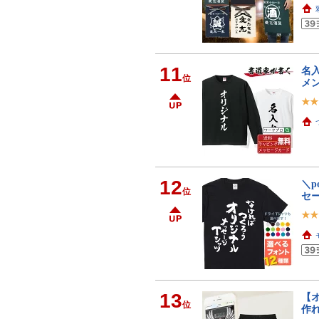
11
名入
位
メン
12
＼p
位
セー
13
【
位
作