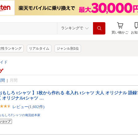
ランキングで
買い物かご
お知
女性ランキング
リアルタイム
ジャンル別1位
イド
グ
週間
|
月間
おもしろ tシャツ 】1枚から作れる 名入れ tシャツ 大人 オリジナル 語録
 オリジナルtシャツ …
レビュー(1,602件)
おもしろTシャツの俺流総本家