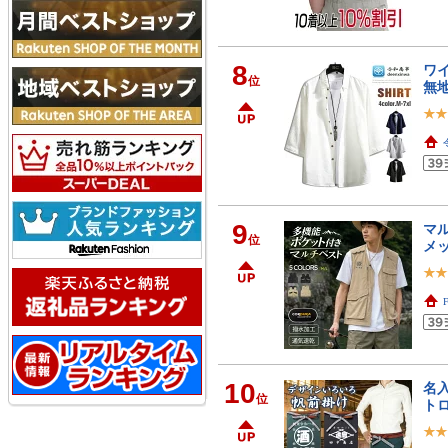
8
ワイ
位
無地
9
マル
位
メッ
10
名入
位
トロ