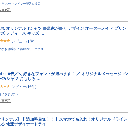
彩りTシャツアイシー楽天市場店
れ オリジナル Tシャツ 書道家が書く デザイン オーダーメイド プリント
ズ レディース キッズ …
レビュー(1件)
つなぎ 作業服 空調服のワークプロ
oint10倍／＼ 好きなフォントが選べます！ ／ オリジナルメッセージ t
ジtシャツ おもしろ …
レビュー(16件)
モノラボギフト
オリジナル】【 追加料金無し！ 】スマホで名入れ！オリジナルドライシ
れる 俺流デザイナードライ…