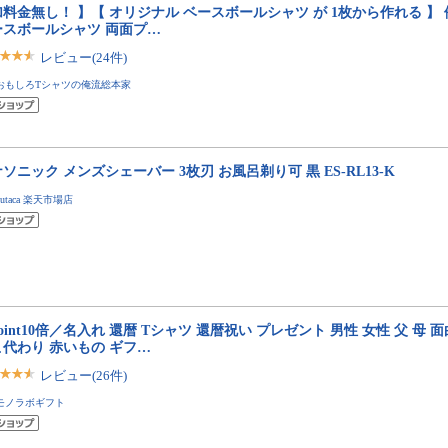
料金無し！ 】【 オリジナル ベースボールシャツ が 1枚から作れる 】
ースボールシャツ 両面プ…
レビュー(24件)
おもしろTシャツの俺流総本家
ソニック メンズシェーバー 3枚刃 お風呂剃り可 黒 ES-RL13-K
yutaca 楽天市場店
oint10倍／名入れ 還暦 Tシャツ 還暦祝い プレゼント 男性 女性 父 母 
こ代わり 赤いもの ギフ…
レビュー(26件)
モノラボギフト