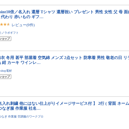
oint10倍／名入れ 還暦 Tシャツ 還暦祝い プレゼント 男性 女性 父 母 
こ代わり 赤いもの ギフ…
レビュー(9件)
モノラボギフト
衣 冬用 甚平 部屋着 空気綿 メンズ 2点セット 防寒着 男性 敬老の日 
 紺 カーキ ワインレ…
J-shop電材
名入れ刺繍 他にはない仕上がりイメージサービス付 】 2行 ( 背面 ネーム
つなぎ服 作業服 社名…
つなぎ 作業服 空調服のワークプロ