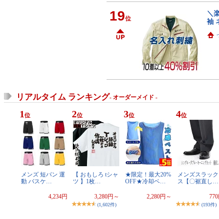
19
＼楽
位
袖 
リアルタイム ランキング
- オーダーメイド -
1
2
3
4
位
位
位
位
メンズ 短パン 運
【 おもしろ tシャ
★限定！最大20%
メンズスラック
動 バスケ…
ツ 】1枚…
OFF★冷却ベ…
ス【〇裾直し…
4,234円
3,280円～
2,280円～
77
(1,602件)
(193件)