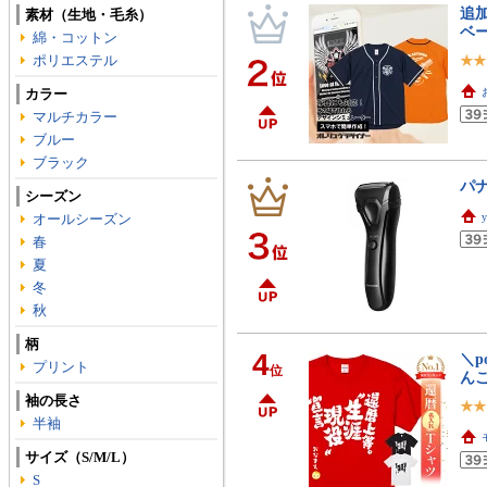
追加
素材（生地・毛糸）
ベ
綿・コットン
ポリエステル
カラー
マルチカラー
ブルー
ブラック
パナ
シーズン
オールシーズン
春
夏
冬
秋
柄
4
＼p
プリント
位
ん
袖の長さ
半袖
サイズ（S/M/L）
S