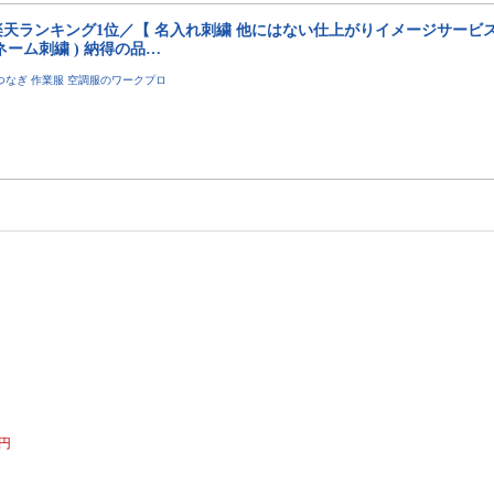
天ランキング1位／【 名入れ刺繍 他にはない仕上がりイメージサービス付 
ネーム刺繍 ) 納得の品…
つなぎ 作業服 空調服のワークプロ
0円