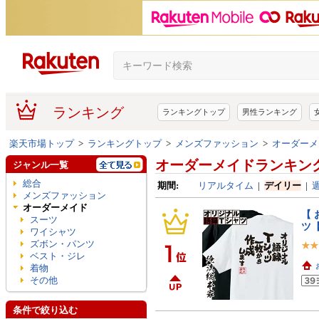
ランキング
ランキングトップ
男性ランキング
楽天市場トップ
>
ランキングトップ
>
メンズファッション
>
オーダーメ
オーダーメイドランキン
ジャンル一覧
総合
期間:
リアルタイム
|
デイリー
|
メンズファッション
オーダーメイド
【 
スーツ
ツ【
ワイシャツ
ズボン・パンツ
ベスト・ジレ
着物
その他
条件で絞り込む