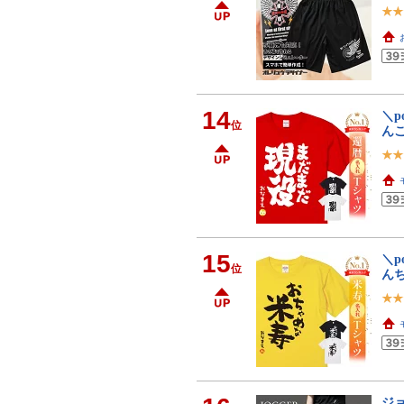
14
＼p
位
ん
15
＼p
位
ん
ジ