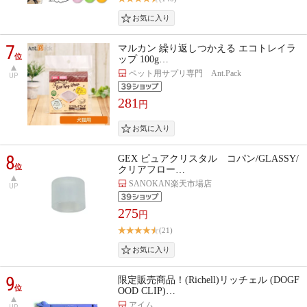
7
マルカン 繰り返しつかえる エコトレイラ
位
ップ 100g…
ペット用サプリ専門 Ant.Pack
UP
281
円
8
GEX ピュアクリスタル コパン/GLASSY/
位
クリアフロー…
SANOKAN楽天市場店
UP
275
円
(21)
9
限定販売商品！(Richell)リッチェル (DOGF
位
OOD CLIP)…
アイム