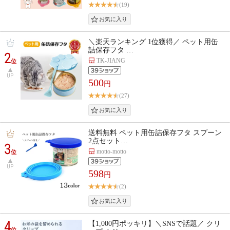
(19)
＼楽天ランキング 1位獲得／ ペット用缶
詰保存フタ …
2
TK-JIANG
位
UP
500
円
(27)
送料無料 ペット用缶詰保存フタ スプーン
2点セット…
3
motto-motto
位
UP
598
円
(2)
4
【1,000円ポッキリ】＼SNSで話題／ クリ
位