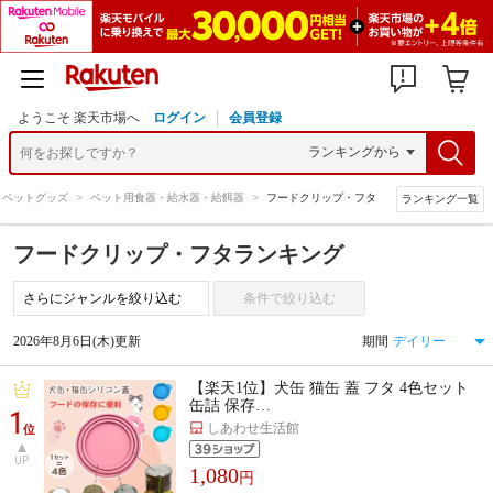
ようこそ 楽天市場へ
ログイン
会員登録
・ペットグッズ
>
ペット用食器・給水器・給餌器
>
フードクリップ・フタ
ランキング一覧
フードクリップ・フタランキング
条件で絞り込む
2026年8月6日(木)更新
期間
【楽天1位】犬缶 猫缶 蓋 フタ 4色セット
缶詰 保存…
1
しあわせ生活館
位
UP
1,080
円