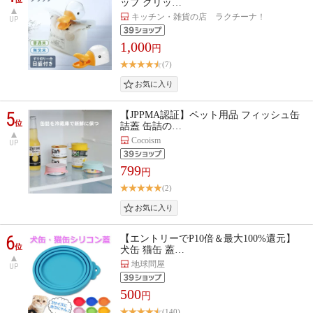
ップ クリッ…
キッチン・雑貨の店 ラクチーナ！
UP
1,000
円
(7)
5
【JPPMA認証】ペット用品 フィッシュ缶
位
詰蓋 缶詰の…
Cocoism
UP
799
円
(2)
6
【エントリーでP10倍＆最大100%還元】
位
犬缶 猫缶 蓋…
地球問屋
UP
500
円
(140)