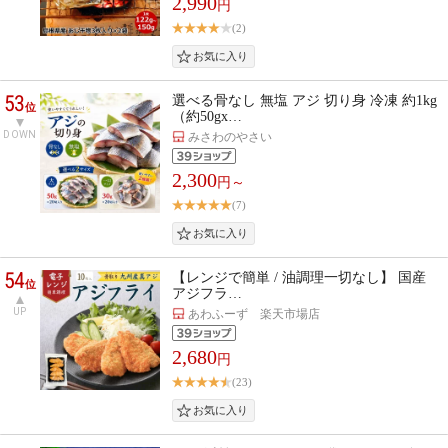
2,990
円
(2)
53
選べる骨なし 無塩 アジ 切り身 冷凍 約1kg
位
（約50gx…
DOWN
みさわのやさい
2,300
円～
(7)
54
【レンジで簡単 / 油調理一切なし】 国産
位
アジフラ…
UP
あわふーず 楽天市場店
2,680
円
(23)