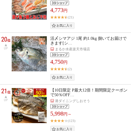
4,773
円
(21)
20
活〆シマアジ 1尾 約1.0kg 捌いてお届けで
位
きます[シ…
UP
まるか水産楽天市場店
4,750
円
(2)
21
【10日限定 P最大12倍！期間限定クーポン
位
で50％OFF…
UP
港ダイニングしおそう
5,998
円～
(123)