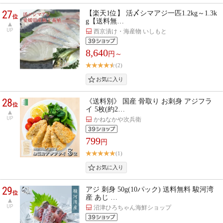
27
【楽天1位】 活〆シマアジ一匹1.2kg～1.3k
位
g【送料無…
UP
西京漬け・海産物 いしもと
8,640
円～
(2)
28
《送料別》 国産 骨取り お刺身 アジフラ
位
イ 5枚(約2…
UP
かねなかや次兵衛
799
円
(1)
29
アジ 刺身 50g(10パック) 送料無料 駿河湾
位
産 あじ …
UP
沼津ひろちゃん海鮮ショップ