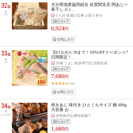
32
大分県漁業協同組合 佐賀関支店 関あじ一
位
夜干し (L)…
UP
G-Call 食通の定番 お取り寄せ
6,924
円
33
【8/11(火)1:59まで！10%OFFクーポン☆7
位
日間限定！…
UP
宮崎 うまい刺身専門店 請関水産
7,680
円
(56)
34
焼きあじ 味付き ひとくちサイズ 鯵 400g
位
大容量 お…
DOWN
伊勢鳥羽志摩特産横丁
1,680
円