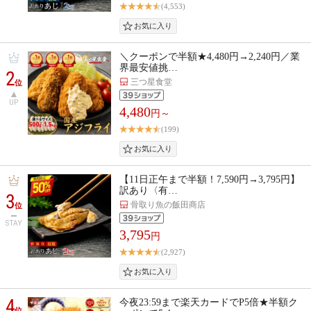
(4,553)
＼クーポンで半額★4,480円→2,240円／業
界最安値挑…
2
三つ星食堂
位
UP
4,480
円～
(199)
【11日正午まで半額！7,590円→3,795円】
訳あり〈有…
3
骨取り魚の飯田商店
位
STAY
3,795
円
(2,927)
4
今夜23:59まで楽天カードでP5倍★半額ク
位