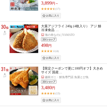
3,899
円～
(17)
30
大葉アジフライ 240g (4枚入り） アジ 鯵
位
冷凍食品 …
UP
海の幸なのにYAMATO
498
円
(4)
31
【限定クーポンで更に100円オフ】大きめ
位
サイズ 国産…
UP
越前ガニ・鮮魚専門店 魚屋とび魚
3,480
円
(13)