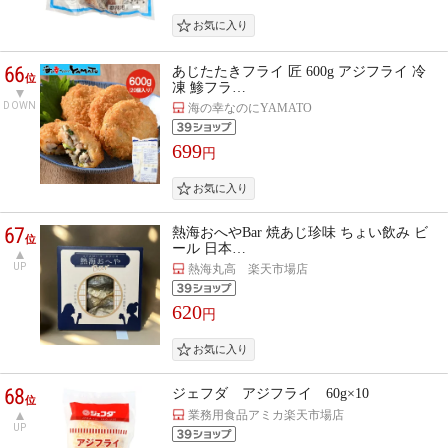
66
あじたたきフライ 匠 600g アジフライ 冷
位
凍 鯵フラ…
DOWN
海の幸なのにYAMATO
699
円
67
熱海おへやBar 焼あじ珍味 ちょい飲み ビ
位
ール 日本…
UP
熱海丸高 楽天市場店
620
円
68
ジェフダ アジフライ 60g×10
位
業務用食品アミカ楽天市場店
UP