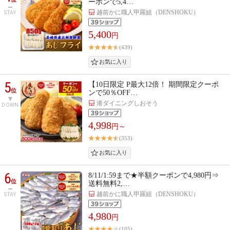
ーポンで5,4…
越前かに職人甲羅組（DENSHOKU）
STAY
5,400
円
(439)
5
【10日限定 P最大12倍！ 期間限定クーポ
位
ンで50％OFF…
港ダイニングしおそう
DOWN
4,998
円～
(353)
6
8/11/1:59まで★半額クーポンで4,980円⇒
位
送料無料2,…
越前かに職人甲羅組（DENSHOKU）
STAY
4,980
円
(105)