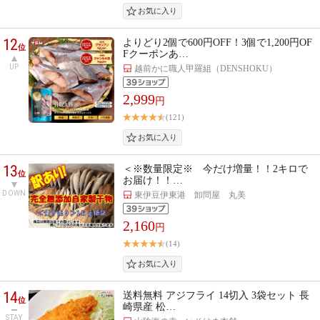
12
よりどり2個で600円OFF！3個で1,200円OF
位
Fクーポンあ…
UP
越前かに職人甲羅組（DENSHOKU）
2,999
円
(121)
13
＜※数量限定※ 今だけ増量！！2キロで
位
お届け！！…
DOWN
東伊豆伊東港 卸問屋 丸美
2,160
円
(14)
14
送料無料 アジフライ 14切入 3袋セット 長
位
崎県産 松…
STAY