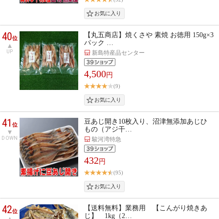
40
【丸五商店】焼くさや 素焼 お徳用 150g×3
位
パック …
UP
新島特産品センター
4,500
円
(9)
41
豆あじ開き10枚入り、沼津無添加あじひ
位
もの（アジ干…
DOWN
駿河湾特急
432
円
(95)
42
【送料無料】業務用 【こんがり焼きあ
位
じ】 1kg（2…