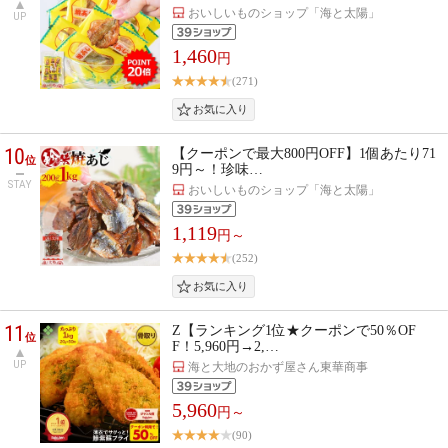
おいしいものショップ「海と太陽」
UP
1,460
円
(271)
10
【クーポンで最大800円OFF】1個あたり71
位
9円～！珍味…
STAY
おいしいものショップ「海と太陽」
1,119
円～
(252)
11
Z【ランキング1位★クーポンで50％OF
位
F！5,960円→2,…
UP
海と大地のおかず屋さん東華商事
5,960
円～
(90)