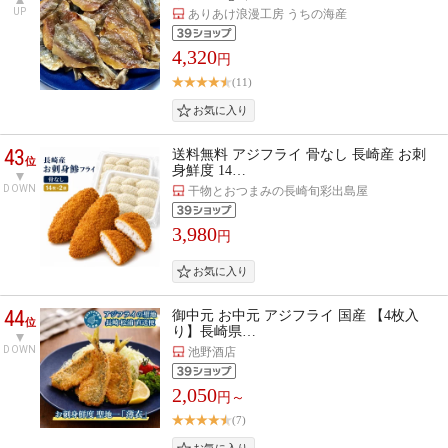
UP
ありあけ浪漫工房 うちの海産
4,320
円
(11)
43
送料無料 アジフライ 骨なし 長崎産 お刺
位
身鮮度 14…
DOWN
干物とおつまみの長崎旬彩出島屋
3,980
円
44
御中元 お中元 アジフライ 国産 【4枚入
位
り】長崎県…
DOWN
池野酒店
2,050
円～
(7)