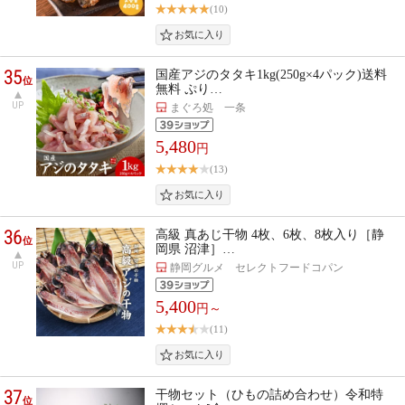
(10)
35
国産アジのタタキ1kg(250g×4パック)送料
位
無料 ぷり…
UP
まぐろ処 一条
5,480
円
(13)
36
高級 真あじ干物 4枚、6枚、8枚入り［静
位
岡県 沼津］…
UP
静岡グルメ セレクトフードコパン
5,400
円～
(11)
37
干物セット（ひもの詰め合わせ）令和特
位