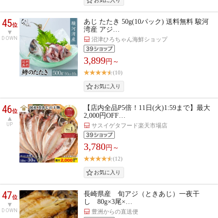
45
あじ たたき 50g(10パック) 送料無料 駿河
位
湾産 アジ…
DOWN
沼津ひろちゃん海鮮ショップ
3,899
円～
(10)
46
【店内全品P5倍！11日(火)1:59まで】最大
位
2,000円OFF…
UP
サスイゲタフード楽天市場店
3,780
円～
(12)
47
長崎県産 旬アジ（ときあじ）一夜干
位
し 80g×3尾×…
DOWN
豊洲からの直送便