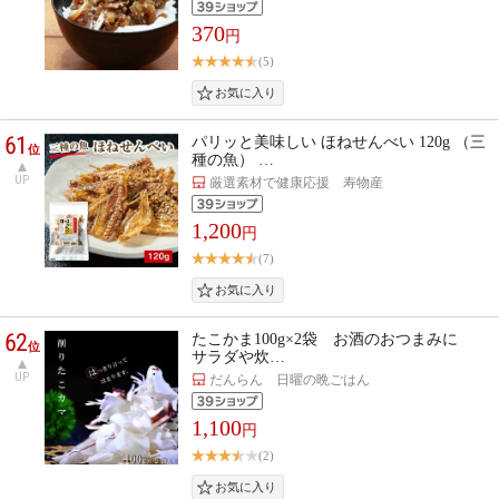
370
円
(5)
61
パリッと美味しい ほねせんべい 120g （三
位
種の魚） …
UP
厳選素材で健康応援 寿物産
1,200
円
(7)
62
たこかま100g×2袋 お酒のおつまみに
位
サラダや炊…
UP
だんらん 日曜の晩ごはん
1,100
円
(2)