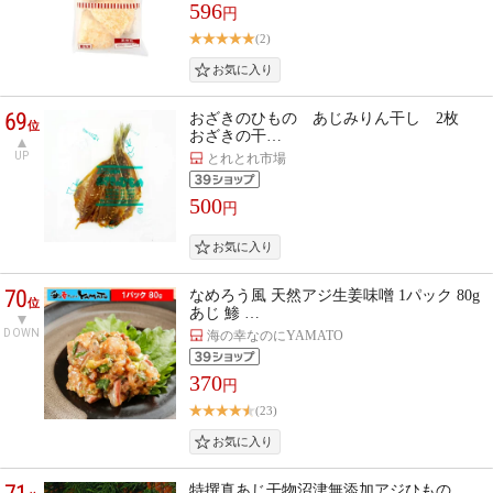
596
円
(2)
69
おざきのひもの あじみりん干し 2枚
位
おざきの干…
UP
とれとれ市場
500
円
70
なめろう風 天然アジ生姜味噌 1パック 80g
位
あじ 鯵 …
DOWN
海の幸なのにYAMATO
370
円
(23)
特撰真あじ干物沼津無添加アジひもの