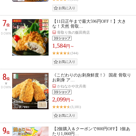
7
【11日正午まで最大596円OFF！】大き
位
な！天然 骨取…
骨取り魚の飯田商店
DOWN
1,584
円～
(344)
8
《こだわりのお刺身鮮度！》 国産 骨取り
位
お刺身 ア…
かねなかや次兵衛
DOWN
2,099
円～
(3,181)
9
【2個購入＆クーポンで800円OFF】1個あ
位
たり1,060円…