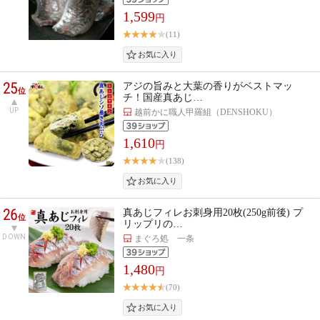
1,599
円
(11)
25
アジの旨みと大葉の香りがベストマッ
位
チ！国産真あじ…
UP
越前かに職人甲羅組（DENSHOKU）
1,610
円
(138)
26
真あじフィレお刺身用20枚(250g前後) プ
位
リップリの…
DOWN
まぐろ処 一条
1,480
円
(70)