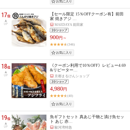
17
【セール限定 15％OFFクーポン有】前田
位
家 焼きアジ …
UP
MAEDAYA 前田家
900
円～
(346)
18
《クーポン利用で10％OFF》レビュー4.69
位
&リピーター…
UP
京都まるけんショップ
4,980
円
(40)
19
魚ギフトセット 真あじ干物と漬け魚セッ
位
ト あじ 赤…
UP
駿河湾特急