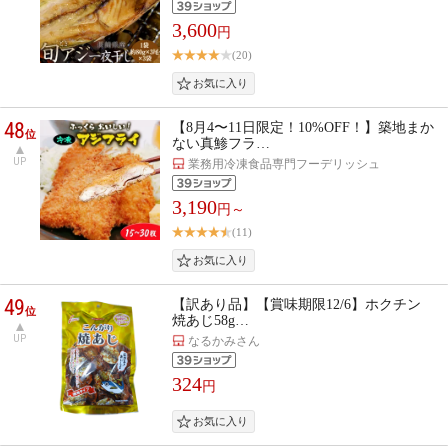
3,600
円
(20)
48
【8月4〜11日限定！10%OFF！】築地まか
位
ない真鯵フラ…
UP
業務用冷凍食品専門フーデリッシュ
3,190
円～
(11)
49
【訳あり品】【賞味期限12/6】ホクチン
位
焼あじ58g…
UP
なるかみさん
324
円