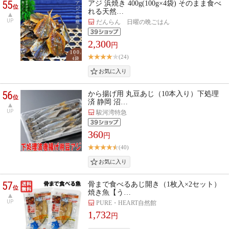
55
アジ 浜焼き 400g(100g×4袋) そのまま食べ
位
れる天然…
UP
だんらん 日曜の晩ごはん
2,300
円
(24)
56
から揚げ用 丸豆あじ（10本入り）下処理
位
済 静岡 沼…
UP
駿河湾特急
360
円
(40)
57
骨まで食べるあじ開き（1枚入×2セット）
位
焼き魚【う…
UP
PURE・HEART自然館
1,732
円