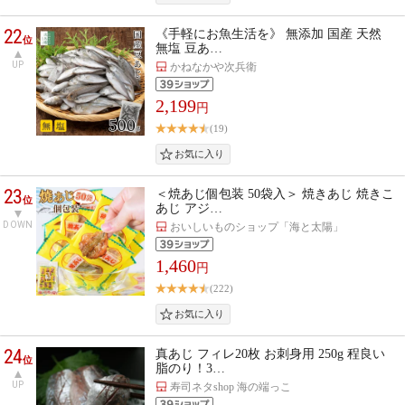
22
《手軽にお魚生活を》 無添加 国産 天然
位
無塩 豆あ…
UP
かねなかや次兵衛
2,199
円
(19)
23
＜焼あじ個包装 50袋入＞ 焼きあじ 焼きこ
位
あじ アジ…
DOWN
おいしいものショップ「海と太陽」
1,460
円
(222)
24
真あじ フィレ20枚 お刺身用 250g 程良い
位
脂のり！3…
UP
寿司ネタshop 海の端っこ