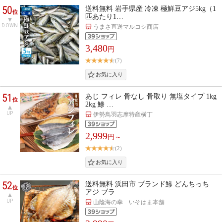
50
送料無料 岩手県産 冷凍 極鮮豆アジ5kg（1
位
匹あたり1…
DOWN
うまさ直送マルコシ商店
3,480
円
(7)
51
あじ フィレ 骨なし 骨取り 無塩タイプ 1kg
位
2kg 鯵 …
UP
伊勢鳥羽志摩特産横丁
2,999
円～
(2)
52
送料無料 浜田市 ブランド鯵 どんちっち
位
アジ ブラ…
UP
山陰海の幸 いそはま本舗