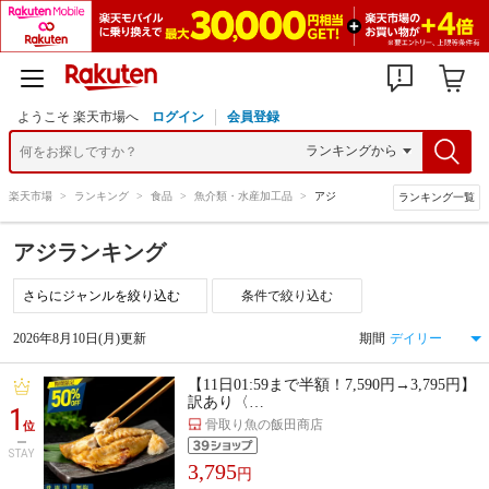
ようこそ 楽天市場へ
ログイン
会員登録
楽天市場
>
ランキング
>
食品
>
魚介類・水産加工品
>
アジ
ランキング一覧
アジランキング
条件で絞り込む
2026年8月10日(月)更新
期間
【11日01:59まで半額！7,590円→3,795円】
訳あり〈…
1
骨取り魚の飯田商店
位
STAY
3,795
円