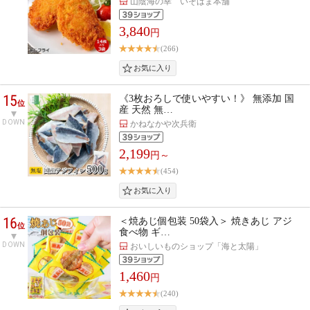
山陰海の幸 いそはま本舗
3,840
円
(266)
15
《3枚おろしで使いやすい！》 無添加 国
位
産 天然 無…
DOWN
かねなかや次兵衛
2,199
円～
(454)
16
＜焼あじ個包装 50袋入＞ 焼きあじ アジ
位
食べ物 ギ…
DOWN
おいしいものショップ「海と太陽」
1,460
円
(240)