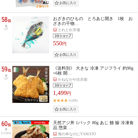
58
おざきのひもの とろあじ開き 1枚 お
位
ざきの干物…
UP
とれとれ市場
550
円
59
《送料別》 大きな 冷凍 アジフライ 約90g
位
×6枚 開…
UP
かねなかや次兵衛
1,499
円
(69)
60
天然アジ丼 1パック 80g あじ 鯵 鰺 冷凍食
位
品 惣菜 …
DOWN
海の幸なのにYAMATO