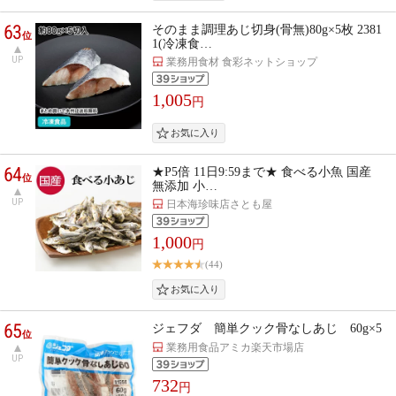
63
そのまま調理あじ切身(骨無)80g×5枚 2381
位
1(冷凍食…
UP
業務用食材 食彩ネットショップ
1,005
円
64
★P5倍 11日9:59まで★ 食べる小魚 国産
位
無添加 小…
UP
日本海珍味店さとも屋
1,000
円
(44)
65
ジェフダ 簡単クック骨なしあじ 60g×5
位
業務用食品アミカ楽天市場店
UP
732
円