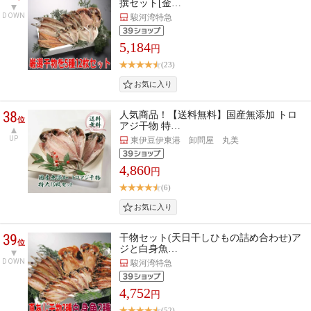
撰セット[金…
DOWN
駿河湾特急
5,184
円
(23)
38
人気商品！【送料無料】国産無添加 トロ
位
アジ干物 特…
UP
東伊豆伊東港 卸問屋 丸美
4,860
円
(6)
39
干物セット(天日干しひもの詰め合わせ)ア
位
ジと白身魚…
DOWN
駿河湾特急
4,752
円
(52)