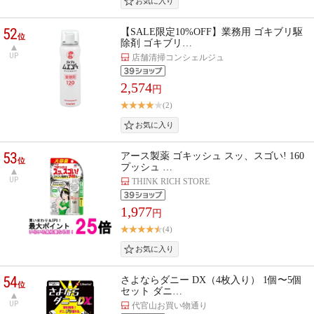
52
【SALE限定10%OFF】業務用 ゴキブリ駆
位
除剤 ゴキブリ…
UP
店舗清掃コンシェルジュ
2,574
円
(2)
53
アース製薬 ゴキッシュ スッ、スゴい! 160
位
プッシュ …
UP
THINK RICH STORE
1,977
円
(4)
54
さよならダニー DX（4枚入り） 1個〜5個
位
セット ダニ…
UP
代官山お買い物通り