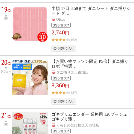
19
半額 17日 8:59まで ダニシート ダニ捕りシ
位
ート ダ…
UP
Oikos
2,740
円
(462)
20
【お買い物マラソン限定 P5倍】ダニ捕り
位
ロボ『特選…
DOWN
ダニ捕り楽天市場店
8,360
円
(487)
21
ゴキブリムエンダー 業務用 120プッシュ
位
ゴキブリ駆…
UP
くらしの架け橋楽天市場店