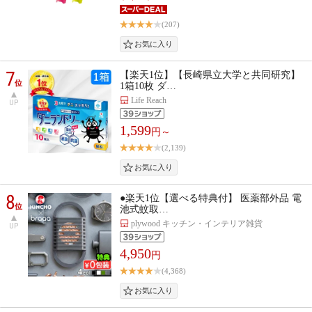
(207)
7
【楽天1位】【長崎県立大学と共同研究】
位
1箱10枚 ダ…
Life Reach
UP
1,599
円～
(2,139)
8
●楽天1位【選べる特典付】 医薬部外品 電
位
池式蚊取…
plywood キッチン・インテリア雑貨
UP
4,950
円
(4,368)