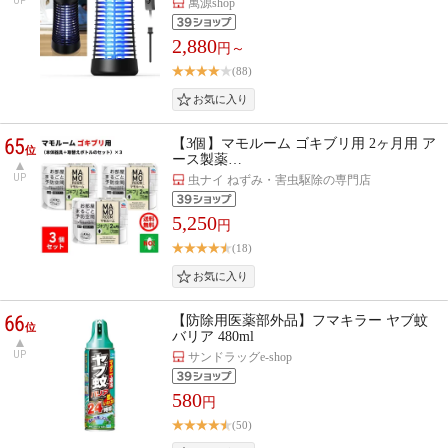
UP
萬源shop
2,880
円～
(88)
65
【3個】マモルーム ゴキブリ用 2ヶ月用 ア
位
ース製薬…
UP
虫ナイ ねずみ・害虫駆除の専門店
5,250
円
(18)
66
【防除用医薬部外品】フマキラー ヤブ蚊
位
バリア 480ml
UP
サンドラッグe-shop
580
円
(50)