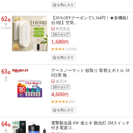
62
【20％OFFクーポンで1,344円！★多機能1
位
台3役】空気…
DOWN
和宅良品
1,680
円
(336)
63
アースノーマット 蚊取り 取替えボトル 18
位
0日用 無…
UP
楽天24
4,600
円
(31)
64
電撃殺虫器 6W 省エネ 殺虫灯 2Mスイッチ
位
付き電源コ…