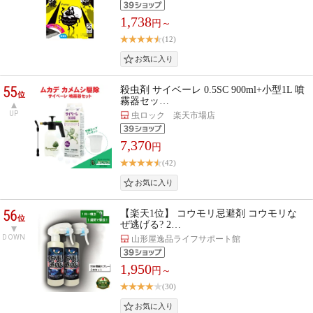
1,738
円～
(12)
55
殺虫剤 サイベーレ 0.5SC 900ml+小型1L 噴
位
霧器セッ…
UP
虫ロック 楽天市場店
7,370
円
(42)
56
【楽天1位】 コウモリ忌避剤 コウモリな
位
ぜ逃げる? 2…
DOWN
山形屋逸品ライフサポート館
1,950
円～
(30)