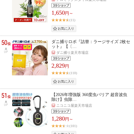
1,650
円～
(11)
50
ダニ捕りロボ『詰替：ラージサイズ 2枚セ
位
ット』【〔…
UP
ダニ捕り楽天市場店
2,829
円
(110)
51
【2026年増強版 360度虫バリア 超音波虫
位
除け】虫除…
UP
ニコニコ屋楽天市場店
1,280
円～
(101)