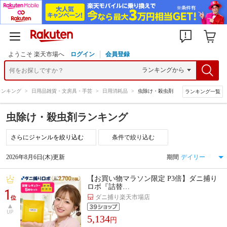
ようこそ 楽天市場へ
ログイン
会員登録
ランキング
>
日用品雑貨・文房具・手芸
>
日用消耗品
>
虫除け・殺虫剤
ランキング一覧
虫除け・殺虫剤ランキング
条件で絞り込む
2026年8月6日(木)更新
期間
【お買い物マラソン限定 P3倍】ダニ捕り
ロボ『詰替…
1
ダニ捕り楽天市場店
位
UP
5,134
円