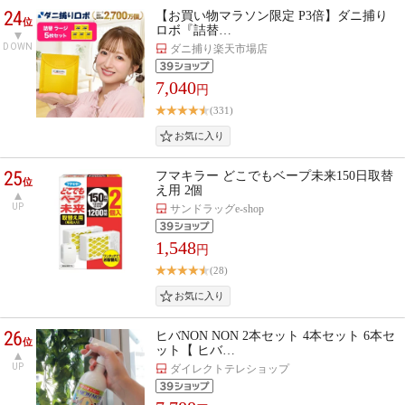
24
【お買い物マラソン限定 P3倍】ダニ捕り
位
ロボ『詰替…
DOWN
ダニ捕り楽天市場店
7,040
円
(331)
25
フマキラー どこでもベープ未来150日取替
位
え用 2個
UP
サンドラッグe-shop
1,548
円
(28)
26
ヒバNON NON 2本セット 4本セット 6本セ
位
ット【 ヒバ…
UP
ダイレクトテレショップ