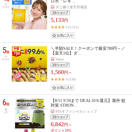
ロボ『レギ…
ダニ捕り楽天市場店
STAY
5,133
円
(1,511)
5
＼半額SALE！クーポンで最安780円～／
位
【楽天1位】ダ…
Varya
STAY
1,560
円～
(530)
6
【8/11 9:59まで DEAL10％還元】屋外 蚊
位
対策 STRON…
SESオフィシャルショップ
UP
6,842
円～
ポイント10%