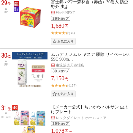
29
富士錦 パワー森林香（赤函）30巻入 防虫
位
野外 虫よ…
UP
World NEXT
1,680
円
(36)
30
ムカデ カメムシ ヤスデ 駆除 サイベーレ0.
位
5SC 900m…
UP
虫退治楽天市場店
7,150
円
(157)
31
【メーカー公式】ちいかわ バルサン 虫よ
位
けプレート…
DOWN
レックダイレクト ホームストア
1,078
円～