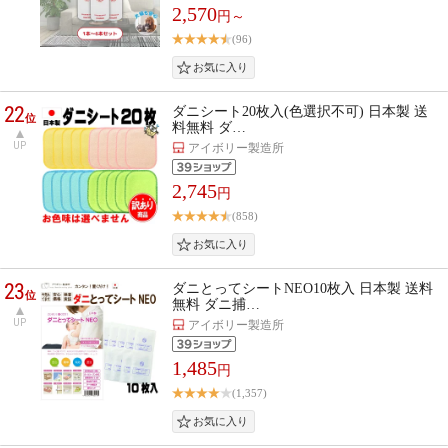
2,570
円～
(96)
22
ダニシート20枚入(色選択不可) 日本製 送
位
料無料 ダ…
UP
アイボリー製造所
2,745
円
(858)
23
ダニとってシートNEO10枚入 日本製 送料
位
無料 ダニ捕…
UP
アイボリー製造所
1,485
円
(1,357)