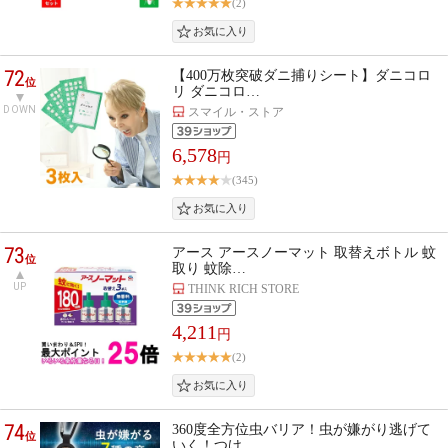
(2)
72
【400万枚突破ダニ捕りシート】ダニコロ
位
リ ダニコロ…
DOWN
スマイル・ストア
6,578
円
(345)
73
アース アースノーマット 取替えボトル 蚊
位
取り 蚊除…
UP
THINK RICH STORE
4,211
円
(2)
74
360度全方位虫バリア！虫が嫌がり逃げて
位
いく！つけ…