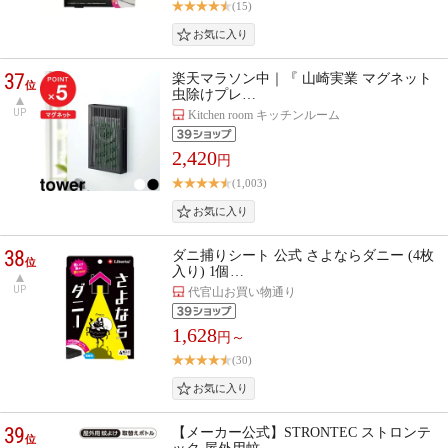
(15)
37
楽天マラソン中｜『 山崎実業 マグネット
位
虫除けプレ…
UP
Kitchen room キッチンルーム
2,420
円
(1,003)
38
ダニ捕りシート 公式 さよならダニー (4枚
位
入り) 1個…
UP
代官山お買い物通り
1,628
円～
(30)
39
【メーカー公式】STRONTEC ストロンテ
位