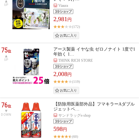
UP
Viaura
2,981
円
(172)
75
アース製薬 イヤな虫 ゼロノナイト 1度で1
位
年効く 1…
UP
THINK RICH STORE
2,008
円
(119)
76
【防除用医薬部外品】フマキラーAダブル
位
ジェットペ…
DOWN
サンドラッグe-shop
598
円
(60)