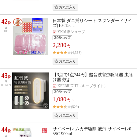
42
日本製 ダニ捕りシート スタンダードサイ
位
ズ(10×15c…
UP
YK通販ショップ
2,280
円
(4,368)
43
【3点で1点744円】超音波害虫駆除器 虫除
位
け器 蚊よ…
DOWN
KEEBRIGHT（キーブライト）
1,080
円～
(529)
44
サイベーレ ムカデ駆除 液剤 サイベーレ0.
位
5SC 900ml…