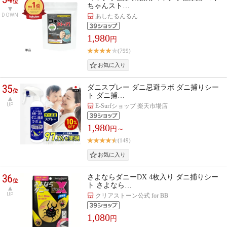
位
ちゃんスト…
DOWN
あしたるんるん
1,980
円
(799)
35
ダニスプレー ダニ忌避ラボ ダニ捕りシー
位
ト ダニ捕…
UP
E-Surfショップ 楽天市場店
1,980
円～
(149)
36
さよならダニーDX 4枚入り ダニ捕りシー
位
ト さよなら…
UP
クリアストーン公式 for BB
1,080
円