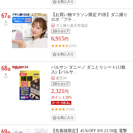
67
【お買い物マラソン限定 P5倍】ダニ捕り
位
ロボ『プチ…
UP
ダニ捕り楽天市場店
6,915
円
(235)
68
バルサン ダニーノ ダニとりシート(12枚
位
入)【バルサ…
UP
楽天24
2,321
円
ポイント20%
(43)
69
【先着様限定】45％OFF 8/9 23:59迄 電撃
位