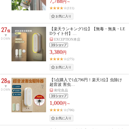
7,788
円～
(111)
27
【楽天ランキング1位】【無毒・無臭・LE
位
Dライト付】…
DOWN
EXCEPTION本店
3,380
円
(275)
28
【5点購入で1点796円！楽天1位】虫除け
位
超音波 害虫…
DOWN
和宅良品
1,000
円～
(706)