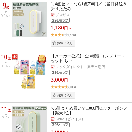
9
＼4点セットなら1点708円／【当日発送＆
位
折りたたみ…
プロゼロ
DOWN
1,180
円～
(826)
10
【メーカー公式】 全3種類 コンプリート
位
セット ちい…
DOWN
レックダイレクト 楽天市場店
3,000
円
(103)
11
＼5個まとめ買いで1,000円OFFクーポン／
位
【楽天1位】…
STAY
BBice（ビバイス）
1,000