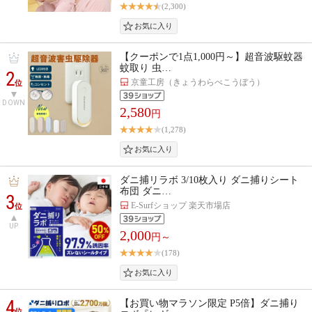
(2,300)
【クーポンで1点1,000円～】超音波駆蚊器
蚊取り 虫…
2
京童工房（きょうわらべこうぼう）
位
DOWN
2,580
円
(1,278)
ダニ捕リラボ 3/10枚入り ダニ捕りシート
布団 ダニ…
3
E-Surfショップ 楽天市場店
位
UP
2,000
円～
(178)
4
【お買い物マラソン限定 P5倍】ダニ捕り
位