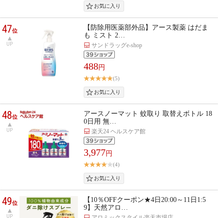
47
【防除用医薬部外品】アース製薬 はだま
位
も ミスト 2…
UP
サンドラッグe-shop
488
円
(5)
48
アースノーマット 蚊取り 取替えボトル 18
位
0日用 無…
UP
楽天24 ヘルスケア館
3,977
円
(4)
49
【10％OFFクーポン★4日20:00～11日1:5
位
9】天然アロ…
UP
アロミックスタイル楽天市場店