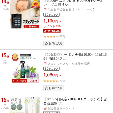
14
【3,000円以上で使える20%OFFクーポ
位
ン】ダニ捕りシ…
DOWN
日本製圧縮袋直販【アクアトーク】
1,100
円～
ポイント15%
(603)
15
【10％OFFクーポン★4日20:00～11日1:5
位
9】虫除けス…
UP
アロミックスタイル楽天市場店
1,080
円～
(240)
16
【8/4〜5日限定●10％OFFクーポン有】超
位
音波虫除け…
DOWN
お宝発掘マーケット