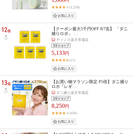
円
(1,256)
12
【クーポン最大5千円OFF 8/7迄】 「ダニ
位
捕りロボ」 …
UP
ディノス楽天市場店
5,133
円
(15)
13
【お買い物マラソン限定 P5倍】ダニ捕り
位
ロボ『レギ…
UP
ダニ捕り楽天市場店
8,250
円
(456)