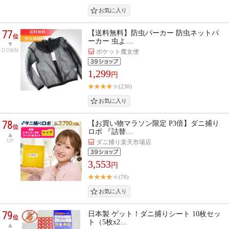
77
【送料無料】防虫パーカー 防虫ネットパ
位
ーカー 虫よ…
DOWN
ポケット魔女便
1,299
円
(230)
78
【お買い物マラソン限定 P3倍】ダニ捕り
位
ロボ 『詰替…
UP
ダニ捕り楽天市場店
3,553
円
(70)
79
日本製 ゲット！ダニ捕りシート 10枚セッ
位
ト（5枚x2…