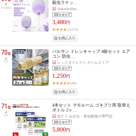
殺虫ラケッ…
DOWN
chakashodina
3,480
円
(213)
70
バルサン ドレンキャップ 4個セット エア
位
コン 防虫 …
UP
レックダイレクト ホームストア
1,250
円
(99)
71
4本セット マモルーム ゴキブリ用 取替え
位
ボトル 2ヶ…
UP
虫ナイ ねずみ・害虫駆除の専門店
5,800
円