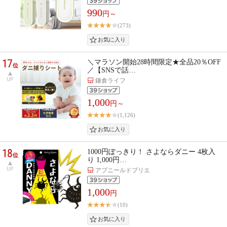
990
円～
(273)
17
＼マラソン開始28時間限定★全品20％OFF
位
／【SNSで話…
UP
鎌倉ライフ
1,000
円～
(1,126)
18
1000円ぽっきり！ さよならダニー 4枚入
位
り 1,000円…
UP
アブニールドブリエ
1,000
円
(10)