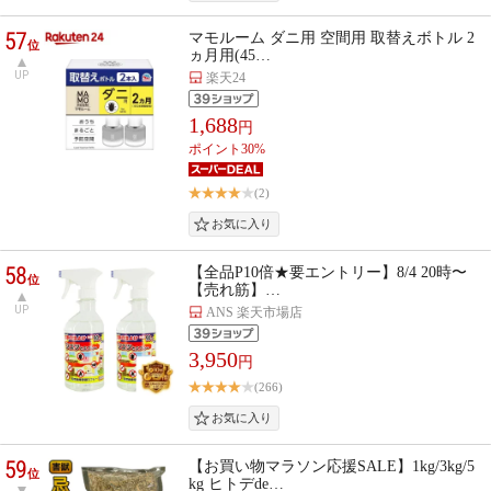
57
マモルーム ダニ用 空間用 取替えボトル 2
位
ヵ月用(45…
UP
楽天24
1,688
円
ポイント30%
(2)
58
【全品P10倍★要エントリー】8/4 20時〜
位
【売れ筋】…
UP
ANS 楽天市場店
3,950
円
(266)
59
【お買い物マラソン応援SALE】1kg/3kg/5
位
kg ヒトデde…