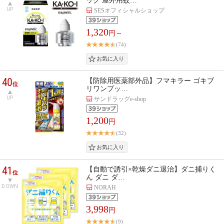
ック 屋外用蚊…
UP
SESオフィシャルショップ
1,320
円～
(74)
40
【防除用医薬部外品】フマキラー ゴキブ
位
リワンプッ…
UP
サンドラッグe-shop
1,200
円
(32)
41
【自動で誘引×乾燥ダニ退治】ダニ捕りく
位
ん ダニ ダ…
DOWN
NORAH
3,998
円
(9)