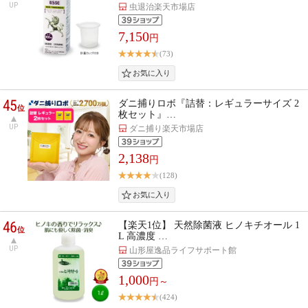
UP
虫退治楽天市場店
7,150
円
(73)
45
ダニ捕りロボ『詰替：レギュラーサイズ 2
位
枚セット』…
UP
ダニ捕り楽天市場店
2,138
円
(128)
46
【楽天1位】 天然除菌液 ヒノキチオール 1
位
L 高濃度 …
UP
山形屋逸品ライフサポート館
1,000
円～
(424)