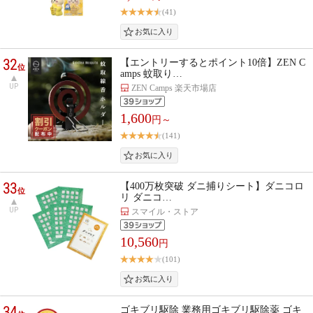
(41)
32
【エントリーするとポイント10倍】ZEN C
位
amps 蚊取り…
UP
ZEN Camps 楽天市場店
1,600
円～
(141)
33
【400万枚突破 ダニ捕りシート】ダニコロ
位
リ ダニコ…
UP
スマイル・ストア
10,560
円
(101)
34
ゴキブリ駆除 業務用ゴキブリ駆除薬 ゴキ