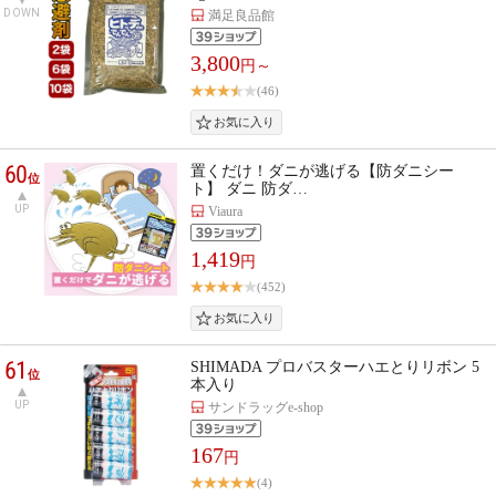
DOWN
満足良品館
3,800
円～
(46)
60
置くだけ！ダニが逃げる【防ダニシー
位
ト】 ダニ 防ダ…
UP
Viaura
1,419
円
(452)
61
SHIMADA プロバスターハエとりリボン 5
位
本入り
UP
サンドラッグe-shop
167
円
(4)