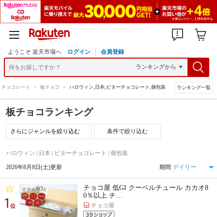
ようこそ 楽天市場へ
ログイン
会員登録
チョコレート
>
板チョコ
>
ハロウィン,日本,ビターチョコレート,個包装
ランキング一覧
板チョコランキング
条件で絞り込む
ハロウィン | 日本 | ビターチョコレート | 個包装
2026年8月8日(土)更新
期間
チョコ屋 低GI クーベルチュール カカオ8
0％以上 チ…
1
チョコ屋
位