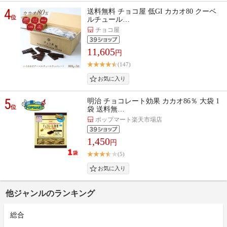
4
送料無料 チョコ屋 低GI カカオ80 クーベ
位
ルチュール…
チョコ屋
11,605
円
(147)
5
明治 チョコレート効果 カカオ86％ 大袋 1
位
袋 送料無…
ポップマート楽天市場店
1,450
円
(5)
他ジャンルのランキング
総合