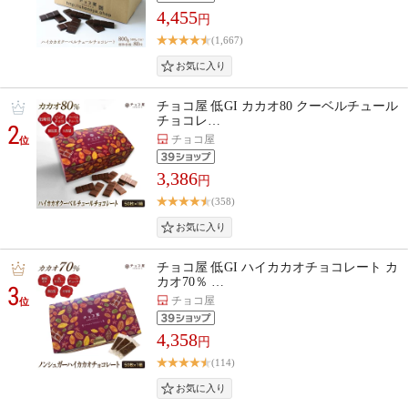
4,455
円
(1,667)
チョコ屋 低GI カカオ80 クーベルチュール
チョコレ…
2
チョコ屋
位
3,386
円
(358)
チョコ屋 低GI ハイカカオチョコレート カ
カオ70％ …
3
チョコ屋
位
4,358
円
(114)