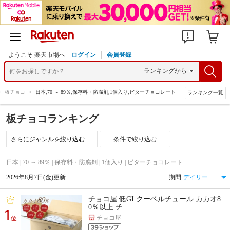
ようこそ 楽天市場へ
ログイン
会員登録
>
板チョコ
>
日本,70 ～ 89％,保存料・防腐剤,1個入り,ビターチョコレート
ランキング一覧
板チョコランキング
条件で絞り込む
日本 | 70 ～ 89％ | 保存料・防腐剤 | 1個入り | ビターチョコレート
2026年8月7日(金)更新
期間
チョコ屋 低GI クーベルチュール カカオ8
0％以上 チ…
1
チョコ屋
位