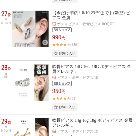
27
【今だけ半額！8/10 23:59まで】(新型) ピ
位
アス 金属…
DOWN
ボディピアス・軟骨ピアス ROQUE
990
円
(659)
28
軟骨ピアス 14G 16G 18G ボディピアス 金
位
属アレルギ…
UP
ピアス・ボディピアス 凛
950
円
(51)
29
軟骨ピアス 14g 16g 18g ボディピアス 金属
位
アレルギ…
DOWN
ピアス・ボディピアス 凛