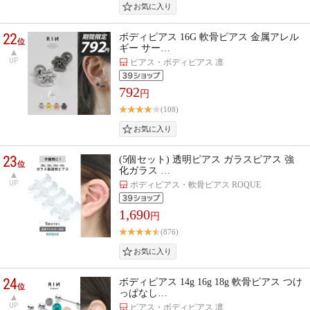
22
ボディピアス 16G 軟骨ピアス 金属アレル
位
ギー サー…
UP
ピアス・ボディピアス 凛
792
円
(108)
23
(5個セット) 透明ピアス ガラスピアス 強
位
化ガラス …
UP
ボディピアス・軟骨ピアス ROQUE
1,690
円
(876)
24
ボディピアス 14g 16g 18g 軟骨ピアス つけ
位
っぱなし…
UP
ピアス・ボディピアス 凛