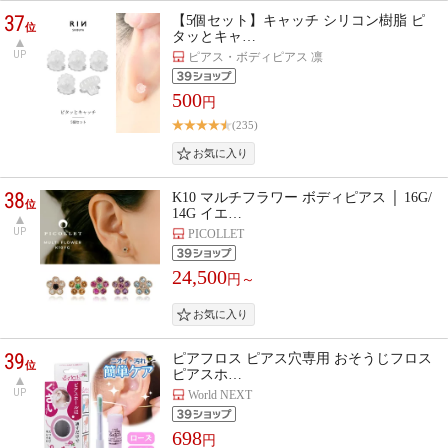
37
【5個セット】キャッチ シリコン樹脂 ピ
位
タッとキャ…
UP
ピアス・ボディピアス 凛
500
円
(235)
38
K10 マルチフラワー ボディピアス │ 16G/
位
14G イエ…
UP
PICOLLET
24,500
円～
39
ピアフロス ピアス穴専用 おそうじフロス
位
ピアスホ…
UP
World NEXT
698
円