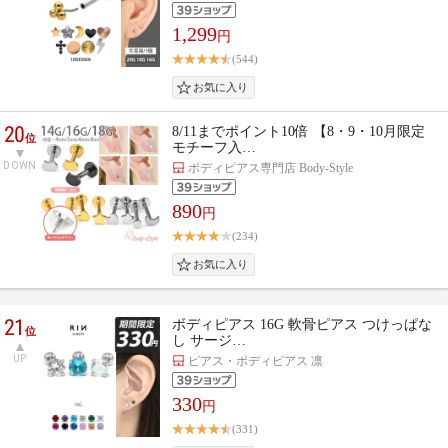
1,299
円
(544)
20
8/11までポイント10倍 【8・9・10月限定
位
モチーフ入…
DOWN
ボディピアス専門店 Body-Style
890
円
(234)
21
ボディピアス 16G 軟骨ピアス つけっぱな
位
し サージ…
UP
ピアス・ボディピアス 凛
330
円
(331)