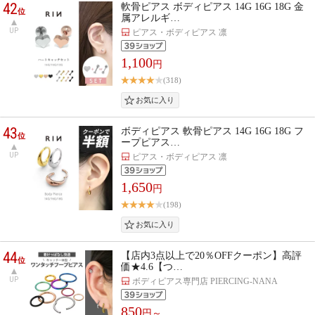
42
軟骨ピアス ボディピアス 14G 16G 18G 金
位
属アレルギ…
UP
ピアス・ボディピアス 凛
1,100
円
(318)
43
ボディピアス 軟骨ピアス 14G 16G 18G フ
位
ープピアス…
UP
ピアス・ボディピアス 凛
1,650
円
(198)
44
【店内3点以上で20％OFFクーポン】高評
位
価★4.6【つ…
UP
ボディピアス専門店 PIERCING-NANA
850
円～