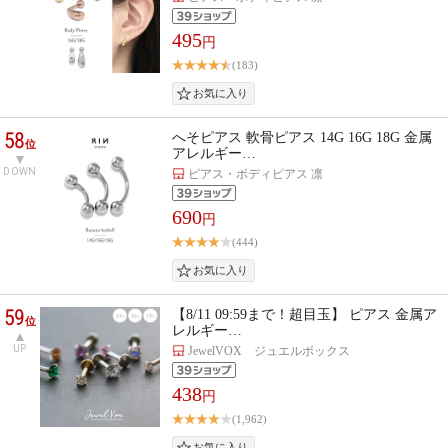
495
円
(183)
58
へそピアス 軟骨ピアス 14G 16G 18G 金属
位
アレルギー…
DOWN
ピアス・ボディピアス 凛
690
円
(444)
59
【8/11 09:59まで！超目玉】 ピアス 金属ア
位
レルギー…
UP
JewelVOX ジュエルボックス
438
円
(1,962)