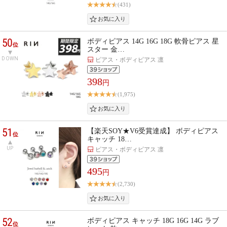
(431)
50
ボディピアス 14G 16G 18G 軟骨ピアス 星
位
スター 金…
DOWN
ピアス・ボディピアス 凛
398
円
(1,975)
51
【楽天SOY★V6受賞達成】 ボディピアス
位
キャッチ 18…
UP
ピアス・ボディピアス 凛
495
円
(2,730)
52
ボディピアス キャッチ 18G 16G 14G ラブ
位