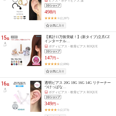
ピアス・ボディピアス 凛
498
円
(2,207)
15
【累計11万個突破！】(新タイプ)立爪CZ
位
インターナル…
UP
ボディピアス・軟骨ピアス ROQUE
147
円～
(2,696)
16
透明ピアス 20G 18G 16G 14G リテーナー
位
つけっぱな…
UP
ボディピアス・軟骨ピアス ROQUE
349
円～
(2,573)