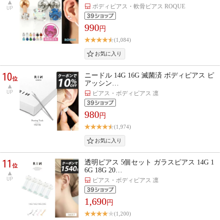
ボディピアス・軟骨ピアス ROQUE
UP
990
円
(1,084)
10
ニードル 14G 16G 滅菌済 ボディピアス ピ
位
アッシン…
UP
ピアス・ボディピアス 凛
980
円
(1,974)
11
透明ピアス 5個セット ガラスピアス 14G 1
位
6G 18G 20…
UP
ピアス・ボディピアス 凛
1,690
円
(1,200)