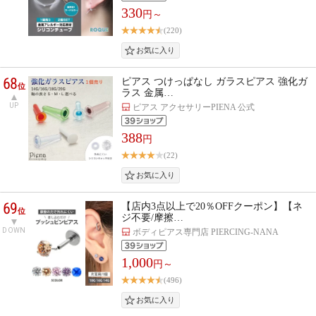
330
円～
(220)
68
ピアス つけっぱなし ガラスピアス 強化ガ
位
ラス 金属…
UP
ピアス アクセサリーPIENA 公式
388
円
(22)
69
【店内3点以上で20％OFFクーポン】【ネ
位
ジ不要/摩擦…
DOWN
ボディピアス専門店 PIERCING-NANA
1,000
円～
(496)