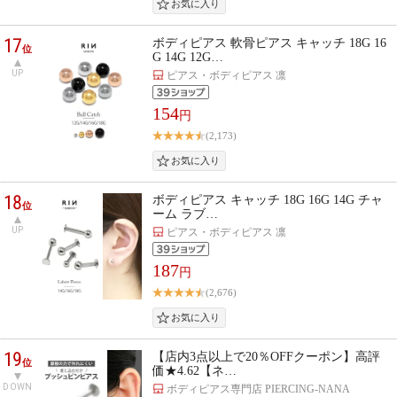
17
ボディピアス 軟骨ピアス キャッチ 18G 16
位
G 14G 12G…
UP
ピアス・ボディピアス 凛
154
円
(2,173)
18
ボディピアス キャッチ 18G 16G 14G チャ
位
ーム ラブ…
UP
ピアス・ボディピアス 凛
187
円
(2,676)
19
【店内3点以上で20％OFFクーポン】高評
位
価★4.62【ネ…
DOWN
ボディピアス専門店 PIERCING-NANA