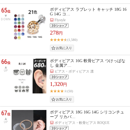
65
ボディピアス ラブレット キャッチ 18G 16
位
G 14G コ…
DOWN
Flystyle
278
円
(1,580)
66
ボディピアス 16G 軟骨ピアス つけっぱな
位
し 金属ア…
UP
ピアス・ボディピアス 凛
1,320
円
(50)
67
ボディピアス 18G 16G 14G シリコンチュ
位
ーブ リカバ…
UP
ボディピアス・軟骨ピアス ROQUE