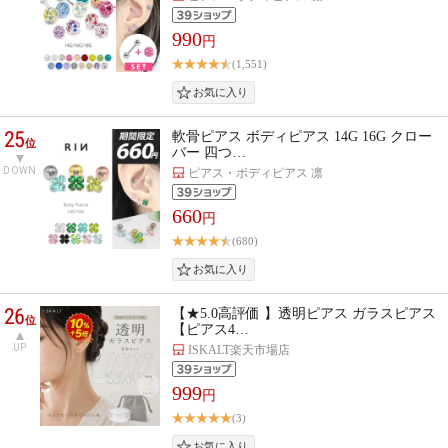
990
円
(1,551)
25
軟骨ピアス ボディピアス 14G 16G クロー
位
バー 四つ…
DOWN
ピアス・ボディピアス 凛
660
円
(680)
26
【★5.0高評価 】透明ピアス ガラスピアス
位
【ピアス4…
UP
ISKALT楽天市場店
999
円
(3)