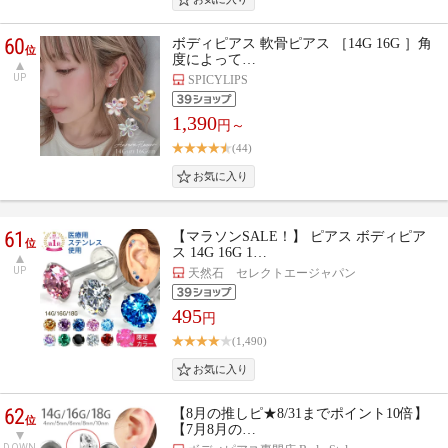
60
ボディピアス 軟骨ピアス ［14G 16G ］角
位
度によって…
UP
SPICYLIPS
1,390
円～
(44)
61
【マラソンSALE！】 ピアス ボディピア
位
ス 14G 16G 1…
UP
天然石 セレクトエージャパン
495
円
(1,490)
62
【8月の推しピ★8/31までポイント10倍】
位
【7月8月の…
DOWN