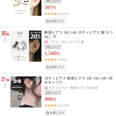
397
円
(2,672)
30
軟骨ピアス 16G 14G ボディピアス 猫 ネコ
位
ねこ サ…
UP
ピアス・ボディピアス 凛
1,540
円
(182)
31
ボディピアス 軟骨ピアス 18G 16G 14G NE
位
Wキャプテ…
UP
ボディピアス・軟骨ピアス ROQUE
498
円
(1,110)