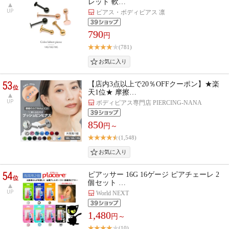
レット 軟…
UP
ピアス・ボディピアス 凛
790
円
(781)
53
【店内3点以上で20％OFFクーポン】★楽
位
天1位★ 摩擦…
UP
ボディピアス専門店 PIERCING-NANA
850
円～
(1,548)
54
ピアッサー 16G 16ゲージ ピアチェーレ 2
位
個セット …
UP
World NEXT
1,480
円～
(10)