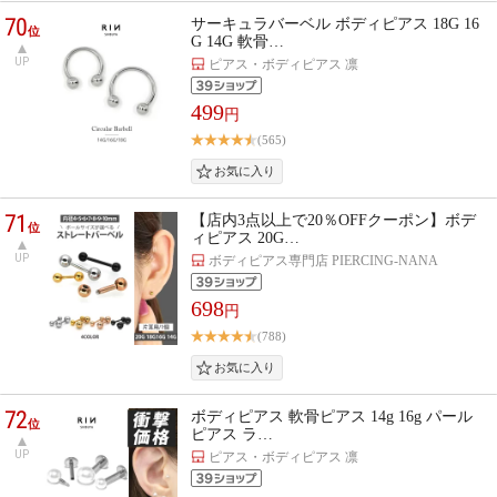
70
サーキュラバーベル ボディピアス 18G 16
位
G 14G 軟骨…
UP
ピアス・ボディピアス 凛
499
円
(565)
71
【店内3点以上で20％OFFクーポン】ボデ
位
ィピアス 20G…
UP
ボディピアス専門店 PIERCING-NANA
698
円
(788)
72
ボディピアス 軟骨ピアス 14g 16g パール
位
ピアス ラ…
UP
ピアス・ボディピアス 凛