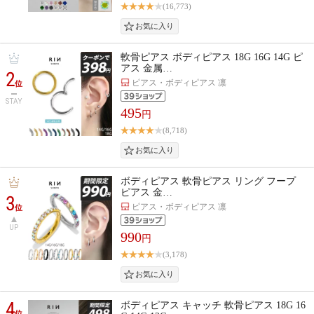
(16,773)
軟骨ピアス ボディピアス 18G 16G 14G ピ
アス 金属…
2
ピアス・ボディピアス 凛
位
STAY
495
円
(8,718)
ボディピアス 軟骨ピアス リング フープ
ピアス 金…
3
ピアス・ボディピアス 凛
位
UP
990
円
(3,178)
4
ボディピアス キャッチ 軟骨ピアス 18G 16
位