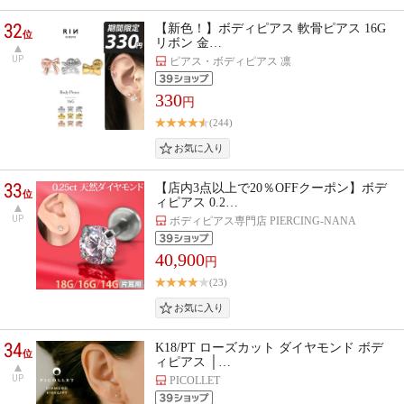
32
【新色！】ボディピアス 軟骨ピアス 16G
位
リボン 金…
UP
ピアス・ボディピアス 凛
330
円
(244)
33
【店内3点以上で20％OFFクーポン】ボデ
位
ィピアス 0.2…
UP
ボディピアス専門店 PIERCING-NANA
40,900
円
(23)
34
K18/PT ローズカット ダイヤモンド ボデ
位
ィピアス │…
UP
PICOLLET