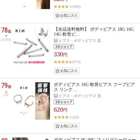
(302)
78
【全品送料無料】 ボディピアス 18G 16G
位
14G 軟骨ピ…
DOWN
ピアス・ボディピアス 凛
330
円
(574)
79
ボディピアス 16G 軟骨ピアス フープピア
位
ス リング …
UP
ピアス・ボディピアス 凛
620
円
(23)
ボディピアス 0G 00G フィリグリーウェー