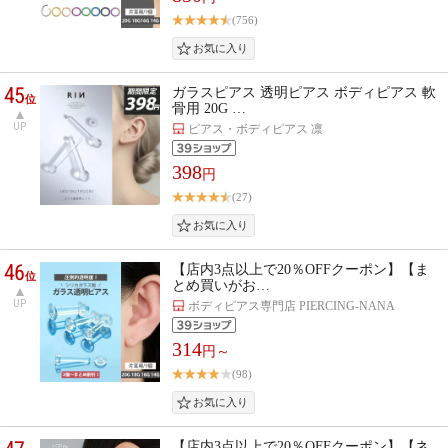
(756)
45
ガラスピアス 透明ピアス ボディピアス 軟
位
骨用 20G …
UP
ピアス・ボディピアス 凛
398
円
(27)
46
【店内3点以上で20％OFFクーポン】【ま
位
とめ買いがお…
UP
ボディピアス専門店 PIERCING-NANA
314
円～
(98)
【店内3点以上で20％OFFクーポン】【ネ