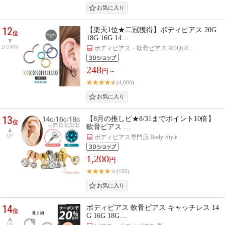
12
【楽天1位★二冠獲得】ボディピアス 20G
位
18G 16G 14…
DOWN
ボディピアス・軟骨ピアス ROQUE
248
円～
(4,003)
13
【8月の推しピ★8/31までポイント10倍】
位
軟骨ピアス …
UP
ボディピアス専門店 Body-Style
1,200
円
(160)
14
ボディピアス 軟骨ピアス キャッチレス 14
位
G 16G 18G…
UP