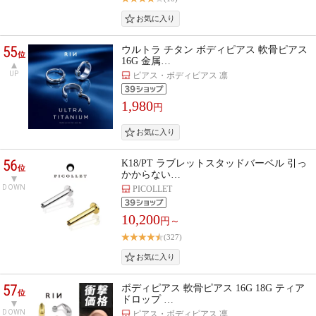
55
ウルトラ チタン ボディピアス 軟骨ピアス
位
16G 金属…
UP
ピアス・ボディピアス 凛
1,980
円
56
K18/PT ラブレットスタッドバーベル 引っ
位
かからない…
DOWN
PICOLLET
10,200
円～
(327)
57
ボディピアス 軟骨ピアス 16G 18G ティア
位
ドロップ …
DOWN
ピアス・ボディピアス 凛