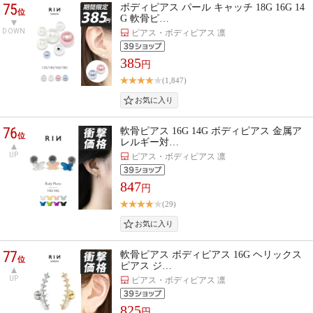
75
ボディピアス パール キャッチ 18G 16G 14
位
G 軟骨ピ…
DOWN
ピアス・ボディピアス 凛
385
円
(1,847)
76
軟骨ピアス 16G 14G ボディピアス 金属ア
位
レルギー対…
UP
ピアス・ボディピアス 凛
847
円
(29)
77
軟骨ピアス ボディピアス 16G ヘリックス
位
ピアス ジ…
UP
ピアス・ボディピアス 凛
825
円