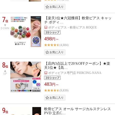
7
【楽天1位★六冠獲得】軟骨ピアス キャッ
位
チ ボディ…
ボディピアス・軟骨ピアス ROQUE
DOWN
498
円～
(4,684)
8
【店内3点以上で20％OFFクーポン】★楽
位
天1位★【高…
ボディピアス専門店 PIERCING-NANA
UP
483
円～
(9,839)
9
軟骨ピアス オール サージカルステンレス
位
PVD 立爪C…