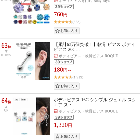
ボディピアス専門店 Body-Style
760
円
(358)
63
【累計63万個突破！】軟骨 ピアス ボディ
位
ピアス 20G…
DOWN
ボディピアス・軟骨ピアス ROQUE
180
円～
(1,919)
64
ボディピアス 16G シンプル ジュエル スク
位
エア スト…
UP
ボディピアス・軟骨ピアス ROQUE
1,320
円