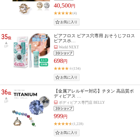
40,500
円
(4)
35
ピアフロス ピアス穴専用 おそうじフロス
位
ピアスホ…
UP
World NEXT
698
円
(134)
36
【金属アレルギー対応】チタン 高品質ボ
位
ディピアス …
UP
ボディピアス専門店 BELLY
999
円
(1,228)