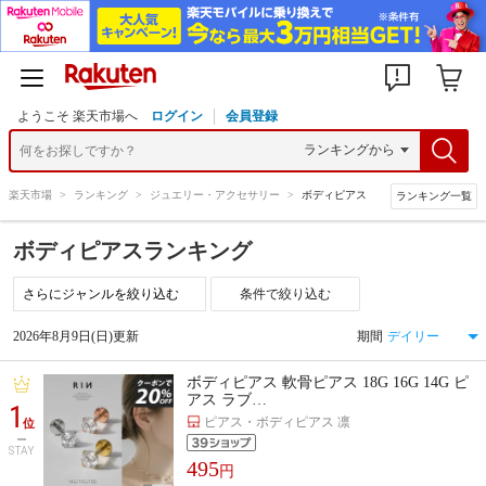
ようこそ 楽天市場へ
ログイン
会員登録
楽天市場
>
ランキング
>
ジュエリー・アクセサリー
>
ボディピアス
ランキング一覧
ボディピアスランキング
条件で絞り込む
2026年8月9日(日)更新
期間
ボディピアス 軟骨ピアス 18G 16G 14G ピ
アス ラブ…
1
ピアス・ボディピアス 凛
位
STAY
495
円