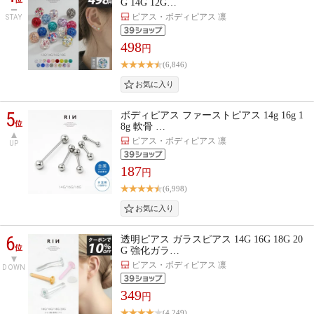
G 14G 12G…
ピアス・ボディピアス 凛
STAY
498
円
(6,846)
5
ボディピアス ファーストピアス 14g 16g 1
位
8g 軟骨 …
ピアス・ボディピアス 凛
UP
187
円
(6,998)
6
透明ピアス ガラスピアス 14G 16G 18G 20
位
G 強化ガラ…
ピアス・ボディピアス 凛
DOWN
349
円
(4,249)