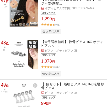
47
位
ジ不要/摩擦…
STAY
ボディピアス専門店 PIERCING-NANA
1,299
円
(61)
48
【全品送料無料】 軟骨ピアス 16G ボディ
位
ピアス シ…
UP
ピアス・ボディピアス 凛
1,078
円
(89)
49
【5個セット】 透明ピアス 14g 16g 職場 軟
位
骨ピアス…
DOWN
ピアス・ボディピアス 凛
990
円