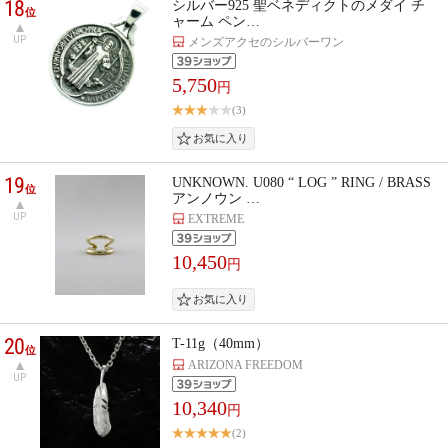
18
シルバー925 聖ベネディクトのメダイ チ
位
ャーム ペン…
UP
メンズアクセのシルバーワン
5,750
円
(3)
19
UNKNOWN. U080 “ LOG ” RING / BRASS
位
アンノウン …
UP
EXTREME
10,450
円
20
T-11g（40mm）
位
ARIZONA FREEDOM
UP
10,340
円
(2)