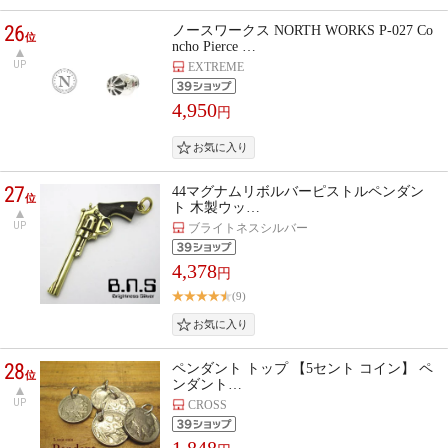
26
ノースワークス NORTH WORKS P-027 Co
位
ncho Pierce …
UP
EXTREME
4,950
円
27
44マグナムリボルバーピストルペンダン
位
ト 木製ウッ…
UP
ブライトネスシルバー
4,378
円
(9)
28
ペンダント トップ 【5セント コイン】 ペ
位
ンダント…
UP
CROSS
1,848