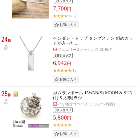
7,700
円
(5)
24
ペンダントトップ タングステン 斜めカッ
位
トが入った…
UP
ジュエリー＆ネックレス RUBBY
6,942
円
(1)
25
ガムランボール JAWAN(S) MOON & SUN
位
(月＆太陽)※シ…
UP
バリ雑貨ココバリ（アジアン雑貨）
5,800
円
(55)