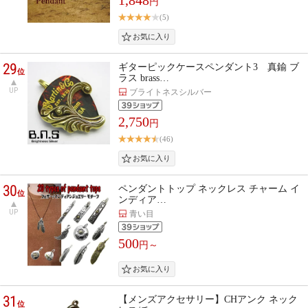
円
(5)
29
ギターピックケースペンダント3 真鍮 ブ
位
ラス brass…
UP
ブライトネスシルバー
2,750
円
(46)
30
ペンダントトップ ネックレス チャーム イ
位
ンディア…
UP
青い目
500
円～
31
【メンズアクセサリー】CHアンク ネック
位