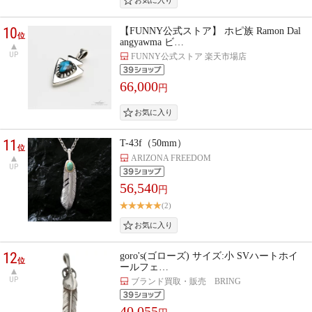
10
【FUNNY公式ストア】 ホピ族 Ramon Dal
位
angyawma ビ…
UP
FUNNY公式ストア 楽天市場店
66,000
円
11
T-43f（50mm）
位
ARIZONA FREEDOM
UP
56,540
円
(2)
12
goro's(ゴローズ) サイズ:小 SVハートホイ
位
ールフェ…
UP
ブランド買取・販売 BRING
40,055