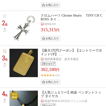
クロムハーツ Chrome Hearts TINY CH C
ROSS タイ…
2
RINKAN
位
315,315
円
UP
【最大3万円クーポン】【エントリーでポ
イントUP】 …
3
堀田商事質店 楽天市場店
位
UP
302,180
円
(25)
4
【人気ジュエリー】純金 ペンダントトッ
位
プ ダイヤカ…
純金PRIMAGOLDオフィシャル店
UP