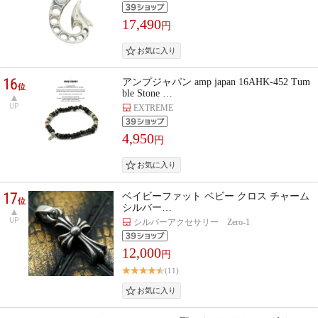
17,490
円
16
アンプジャパン amp japan 16AHK-452 Tum
位
ble Stone …
UP
EXTREME
4,950
円
17
ベイビーファット ベビー クロス チャーム
位
シルバー…
UP
シルバーアクセサリー Zero-1
12,000
円
(11)