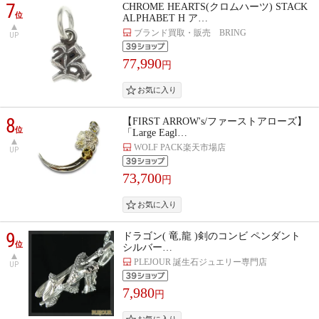
7
CHROME HEARTS(クロムハーツ) STACK
位
ALPHABET H ア…
ブランド買取・販売 BRING
UP
77,990
円
8
【FIRST ARROW's/ファーストアローズ】
位
「Large Eagl…
WOLF PACK楽天市場店
UP
73,700
円
9
ドラゴン( 竜,龍 )剣のコンビ ペンダント
位
シルバー…
PLEJOUR 誕生石ジュエリー専門店
UP
7,980
円