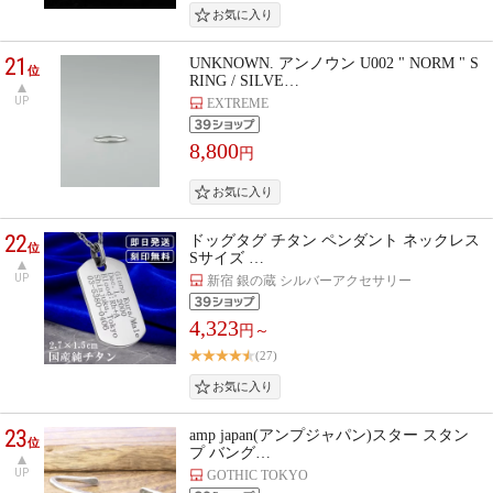
21
UNKNOWN. アンノウン U002 " NORM " S
位
RING / SILVE…
UP
EXTREME
8,800
円
22
ドッグタグ チタン ペンダント ネックレス
位
Sサイズ …
UP
新宿 銀の蔵 シルバーアクセサリー
4,323
円～
(27)
23
amp japan(アンプジャパン)スター スタン
位
プ バング…
UP
GOTHIC TOKYO