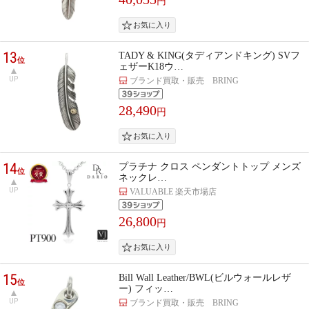
円
13
TADY & KING(タディアンドキング) SVフ
位
ェザーK18ウ…
UP
ブランド買取・販売 BRING
28,490
円
14
プラチナ クロス ペンダントトップ メンズ
位
ネックレ…
UP
VALUABLE 楽天市場店
26,800
円
15
Bill Wall Leather/BWL(ビルウォールレザ
位
ー) フィッ…
UP
ブランド買取・販売 BRING