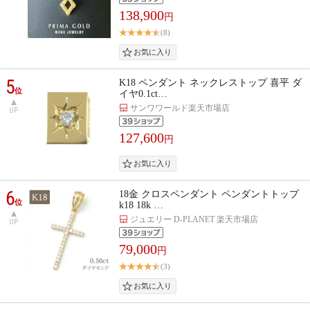
138,900
円
(8)
5
K18 ペンダント ネックレストップ 喜平 ダ
位
イヤ0.1ct…
サンワワールド楽天市場店
UP
127,600
円
6
18金 クロスペンダント ペンダントトップ
位
k18 18k …
ジュエリー D-PLANET 楽天市場店
UP
79,000
円
(3)