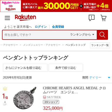
ようこそ 楽天市場へ
ログイン
会員登録
ー・アクセサリー
>
メンズジュエリー・アクセサリー
>
ペンダントトップ
ランキング一覧
ペンダントトップランキング
条件で絞り込む
2026年8月9日(日)更新
期間
CHROME HEARTS ANGEL MEDAL クロ
ムハーツ エンジェ…
1
SKYTREK
位
UP
325,000
円