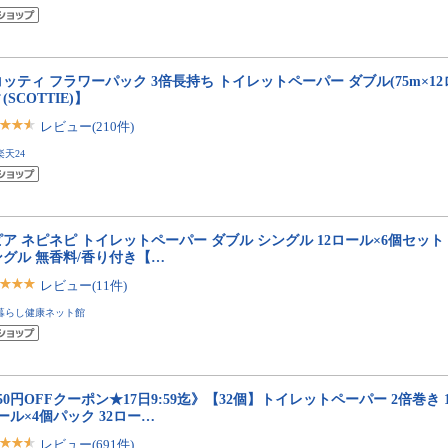
ッティ フラワーパック 3倍長持ち トイレットペーパー ダブル(75m×1
(SCOTTIE)】
レビュー(210件)
楽天24
ア ネピネピ トイレットペーパー ダブル シングル 12ロール×6個セット 2
ングル 無香料/香り付き【…
レビュー(11件)
暮らし健康ネット館
50円OFFクーポン★17日9:59迄》【32個】トイレットペーパー 2倍巻き 
ール×4個パック 32ロー…
レビュー(691件)