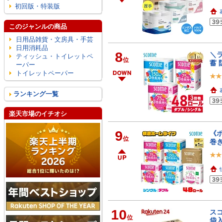
初回版・特装版
このジャンルの商品
日用品雑貨・文房具・手芸
日用消耗品
8
＼ラ
ティッシュ・トイレットペ
位
蓄 
ーパー
トイレットペーパー
ランキング一覧
楽天市場のイチオシ
9
《ポ
位
巻き
10
スコ
位
袋入