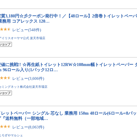
質3,180円☆彡クーポン発行中！／【48ロール】2倍巻トイレットペーパ
業務用 コアレックス 120…
レビュー(548件)
アイリスオーヤマ公式 楽天市場店
値に挑戦!! ☆再生紙トイレット12RW☆108mm幅トイレットペーパー 
5m 96ロール入り(1パック12ロ…
レビュー(3,606件)
カミングネット株式会社楽天市場店
レットペーパー シングル 芯なし 業務用 150m 48ロール(6ロール×8パッ
グ『送料無料（一部地域…
レビュー(8,063件)
よろずやマルシェ