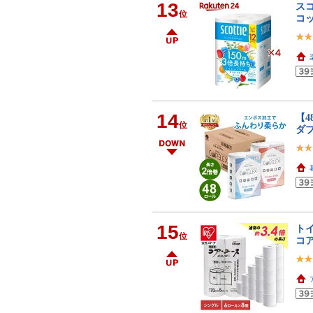
13
スコ
位
コッ
14
【4
位
ダブ
15
トイ
位
コ