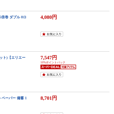
4,080円
倍巻 ダブル 8ロ
7,547円
セット)【エリエー
10%ポイントバック
8,701円
トペーパー 備蓄 1