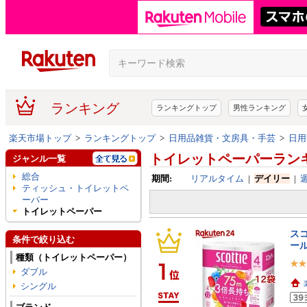
ランキング
ランキングトップ
男性ランキング
楽天市場トップ
>
ランキングトップ
>
日用品雑貨・文房具・手芸
>
日用
トイレットペーパーラン
ジャンル一覧
総合
期間:
リアルタイム
|
デイリー
|
ティッシュ・トイレットペ
ーパー
トイレットペーパー
スコ
条件で絞り込む
ール
種類（トイレットペーパー）
ダブル
シングル