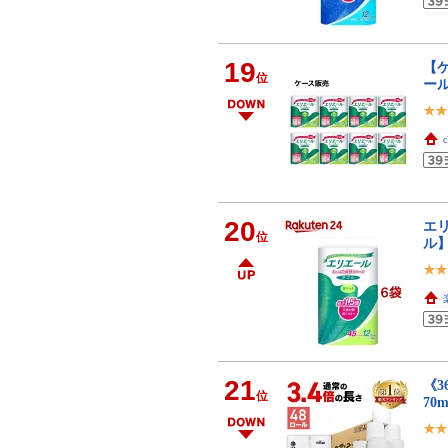
19
【ケ
位
ー
c
20
エリ
位
ル
21
《3
位
70