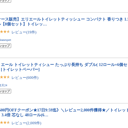
ース販売】エリエールトイレットティッシュー コンパクト 香りつき 1.5
ル【8個セット】トイレッ…
レビュー(19件)
leanexpert
エール トイレットティシュー たっぷり長持ち ダブル( 12ロール×6個
】[トイレットペーパー]
レビュー(600件)
楽天24
600円OFFクーポン★17日9:59迄》＼レビュー2,000件獲得★／トイレッ
m 3.4倍 芯なし 48ロール(6…
レビュー(2,009件)