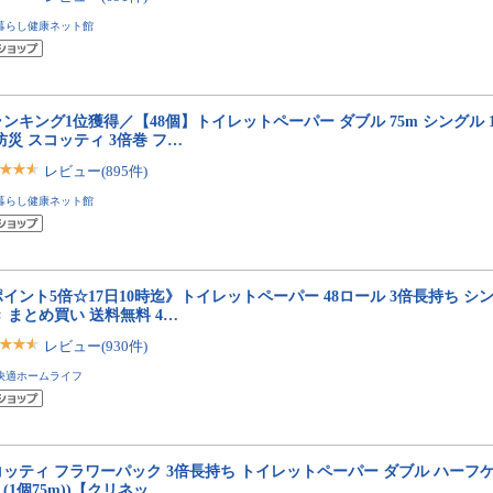
暮らし健康ネット館
ンキング1位獲得／【48個】トイレットペーパー ダブル 75m シングル 15
防災 スコッティ 3倍巻 フ…
レビュー(895件)
暮らし健康ネット館
イント5倍☆17日10時迄》トイレットペーパー 48ロール 3倍長持ち シン
 まとめ買い 送料無料 4…
レビュー(930件)
快適ホームライフ
ッティ フラワーパック 3倍長持ち トイレットペーパー ダブル ハーフケー
(1個75m))【クリネッ…