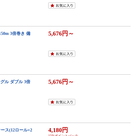
5,676円～
0m 3倍巻き 備
5,676円～
グル ダブル 3倍
4,180円
ス(12ロール×2
15%ポイントバック