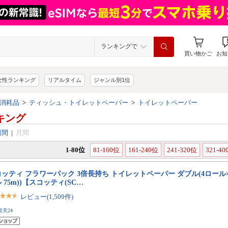
ランキングで
買い物かご
お知
女性ランキング
リアルタイム
ジャンル別1位
消耗品
>
ティッシュ・トイレットペーパー
>
トイレットペーパー
キング
週間
|
月間
1-80位
81-160位
161-240位
241-320位
321-4
ッティ フラワーパック 3倍長持ち トイレットペーパー ダブル(4ロール×
 75m))【スコッティ(SC…
レビュー(1,509件)
楽天24