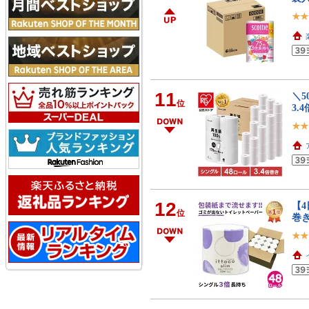
11
＼5
位
3.
12
【4
位
巻き