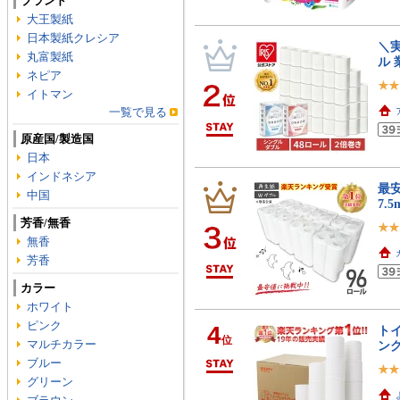
ブランド
大王製紙
日本製紙クレシア
＼実
丸富製紙
ル 
ネピア
イトマン
一覧で見る
原産国/製造国
日本
インドネシア
最安
中国
7.
芳香/無香
無香
芳香
カラー
ホワイト
ピンク
4
トイ
位
マルチカラー
ン
ブルー
グリーン