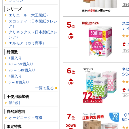
ブラウン
シリーズ
エリエール（大王製紙）
スコッティ（日本製紙クレシ
5
スコ
ア）
位
ティ
クリネックス（日本製紙クレ
シア）
エルモア（カミ商事）
総個数
1個入り
48 ～ 59個入り
6
ネピ
96 ～ 149個入り
位
シ
4個入り
6 ～ 8個入り
一覧で見る
不使用添加物
漂白剤
自然派志向
7
《1
オーガニック・有機
位
8ロ
限定特典