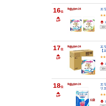
16
エリ
位
17
エリ
位
【
18
エリ
位
リ