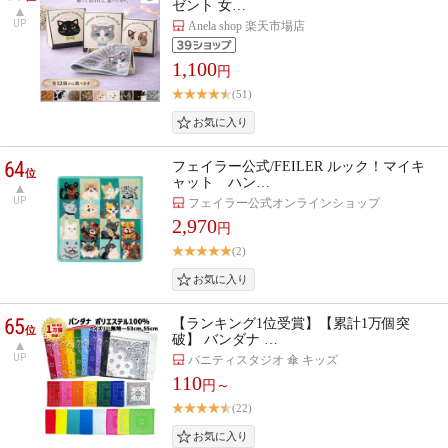
ゼント 女…
UP
Anela shop 楽天市場店
1,100
円
(51)
64
フェイラー公式/FEILER ルック！マイキ
位
ャット ハン…
UP
フェイラー公式オンラインショップ
2,970
円
(2)
65
【ランキング1位受賞】【累計1万個突
位
破】 バンダナ …
UP
バニティスタジオ 傘 キッズ
110
円～
(22)