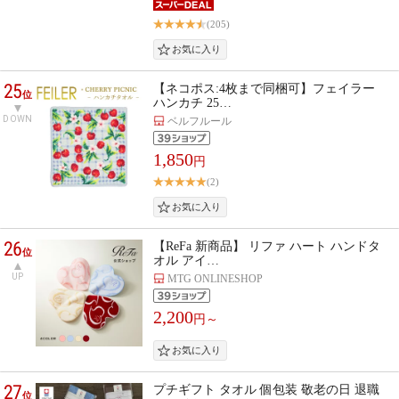
(205)
25
【ネコポス:4枚まで同梱可】フェイラー
位
ハンカチ 25…
DOWN
ベルフルール
1,850
円
(2)
26
【ReFa 新商品】 リファ ハート ハンドタ
位
オル アイ…
UP
MTG ONLINESHOP
2,200
円～
27
プチギフト タオル 個包装 敬老の日 退職
位