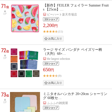
71
【新作】FEILER フェイラー Summer Fruit
位
s 【25cm】…
UP
ビーハート楽天市場店
2,200
円
(11)
72
ラージ サイズ バンダナ ペイズリー柄
位
（大判）68×…
UP
the largest selection
650
円
(9)
73
ミニタオルハンカチ 20×20cm シャーリン
位
グ 60枚セ…
UP
ふふふの雑貨屋