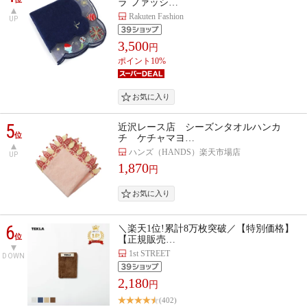
ラ ファッシ…
Rakuten Fashion
UP
3,500
円
ポイント10%
5
近沢レース店 シーズンタオルハンカ
位
チ ケチャマヨ…
ハンズ（HANDS）楽天市場店
UP
1,870
円
6
＼楽天1位!累計8万枚突破／【特別価格】
位
【正規販売…
1st STREET
DOWN
2,180
円
(402)