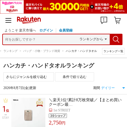
ようこそ 楽天市場へ
ログイン
会員登録
>
ランキング
>
バッグ・小物・ブランド雑貨
>
ハンカチ・ハンドタオル
ランキング一覧
ハンカチ・ハンドタオルランキング
条件で絞り込む
2026年8月7日(金)更新
期間
＼楽天1位!累計8万枚突破／【まとめ買い
クーポン最…
1
1st STREET
位
STAY
2,750
円