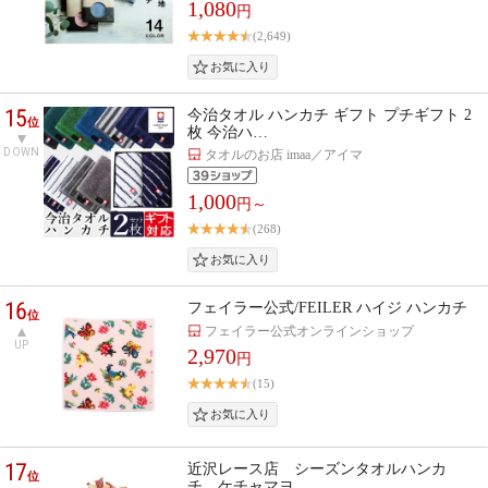
1,080
円
(2,649)
15
今治タオル ハンカチ ギフト プチギフト 2
位
枚 今治ハ…
DOWN
タオルのお店 imaa／アイマ
1,000
円～
(268)
16
フェイラー公式/FEILER ハイジ ハンカチ
位
フェイラー公式オンラインショップ
UP
2,970
円
(15)
17
近沢レース店 シーズンタオルハンカ
位
チ ケチャマヨ…