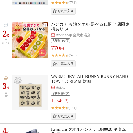
(761)
ハンカチ 今治タオル 選べる15柄 当店限定
柄あり ス…
2
Anela shop 楽天市場店
位
STAY
770
円
(598)
WARMGREYTAIL BUNNY BUNNY HAND
TOWEL CREAM 韓国 …
3
Astore
位
UP
1,540
円
(141)
4
Kitamura タオルハンカチ BN8028 キタム
位