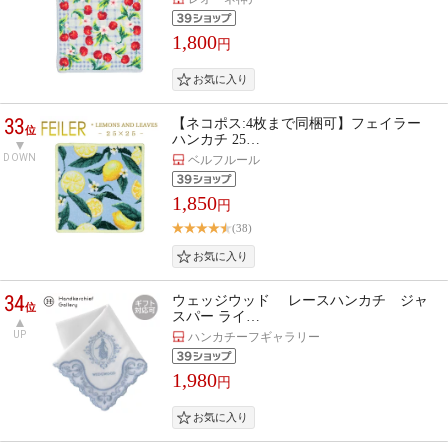
1,800
円
33
【ネコポス:4枚まで同梱可】フェイラー
位
ハンカチ 25…
DOWN
ベルフルール
1,850
円
(38)
34
ウェッジウッド レースハンカチ ジャ
位
スパー ライ…
UP
ハンカチーフギャラリー
1,980
円