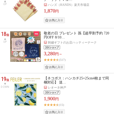
UP
ハンズ（HANDS）楽天市場店
1,870
円
18
敬老の日 プレゼント 孫【超早割予約 720
位
円OFF 8/10…
UP
刺繍ギフトのお店ハッティーナーク
3,280
円～
(517)
19
【ネコポス：ハンカチ25×25cm4枚まで同
位
梱対応】 送…
DOWN
レオーネ神戸
1,900
円
(15)