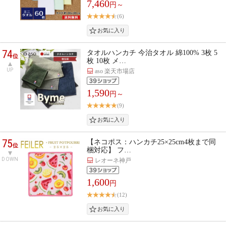
7,460
円～
(6)
74
タオルハンカチ 今治タオル 綿100% 3枚 5
位
枚 10枚 メ…
UP
aso 楽天市場店
1,590
円～
(9)
75
【ネコポス：ハンカチ25×25cm4枚まで同
位
梱対応】 フ…
DOWN
レオーネ神戸
1,600
円
(12)