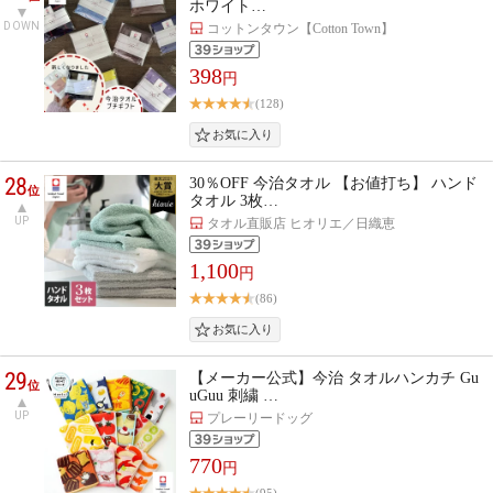
ホワイト…
DOWN
コットンタウン【Cotton Town】
398
円
(128)
28
30％OFF 今治タオル 【お値打ち】 ハンド
位
タオル 3枚…
UP
タオル直販店 ヒオリエ／日織恵
1,100
円
(86)
29
【メーカー公式】今治 タオルハンカチ Gu
位
uGuu 刺繍 …
UP
プレーリードッグ
770
円