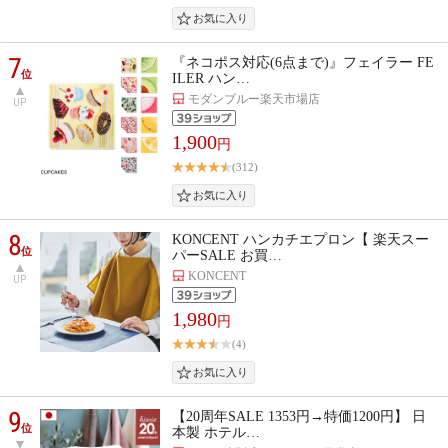
7
『ネコポス対応(6点まで)』フェイラー FE
位
ILER ハン…
モダンブルー楽天市場店
UP
1,900
円
(312)
8
KONCENT ハンカチエプロン【 楽天スー
位
パーSALE お買…
KONCENT
UP
1,980
円
(4)
9
【20周年SALE 1353円→特価1200円】 日
位
本製 ホテル…