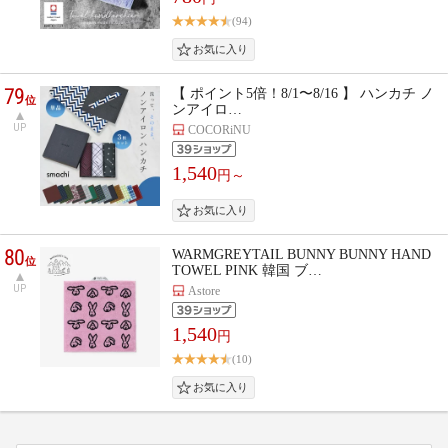
(94)
79
【 ポイント5倍！8/1〜8/16 】 ハンカチ ノ
位
ンアイロ…
UP
COCORiNU
1,540
円～
80
WARMGREYTAIL BUNNY BUNNY HAND
位
TOWEL PINK 韓国 ブ…
UP
Astore
1,540
円
(10)