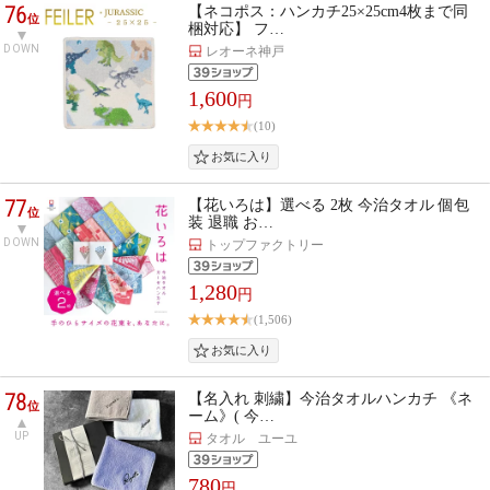
76
【ネコポス：ハンカチ25×25cm4枚まで同
位
梱対応】 フ…
DOWN
レオーネ神戸
1,600
円
(10)
77
【花いろは】選べる 2枚 今治タオル 個包
位
装 退職 お…
DOWN
トップファクトリー
1,280
円
(1,506)
78
【名入れ 刺繍】今治タオルハンカチ 《ネ
位
ーム》( 今…
UP
タオル ユーユ
780
円