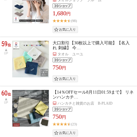
1,680
円
(98)
59
大口割引【30枚以上で購入可能】【名入
位
れ 刺繍】 今…
UP
タオル ユーユ
750
円
60
【14％OFFセール8月11日01:59まで】 リネ
位
ンハンカチ…
UP
ハンカチと雑貨のお店 B-PLAID
750
円
(23)