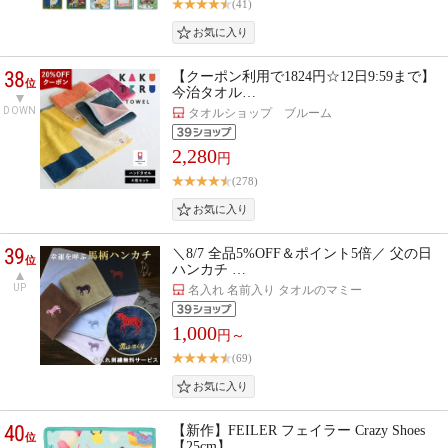
(41)
38
【クーポン利用で1824円☆12日9:59まで】
位
今治タオル…
DOWN
タオルショップ ブルーム
2,280
円
(278)
39
＼8/7 全品5%OFF＆ポイント5倍／ 父の日
位
ハンカチ …
UP
名入れ 名前入り タオルのマミー
1,000
円～
(69)
40
【新作】FEILER フェイラー Crazy Shoes
位
【25cm】 …