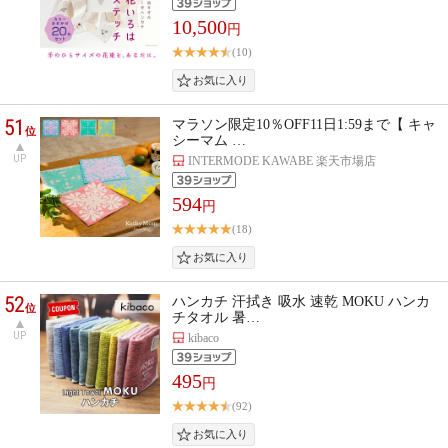
10,500
円
(10)
51
マラソン限定10％OFF11日1:59まで【 キャ
位
シーマム …
UP
INTERMODE KAWABE 楽天市場店
594
円
(18)
52
ハンカチ 汗拭き 吸水 速乾 MOKU ハンカ
位
チタオル 暑…
UP
kibaco
495
円
(92)