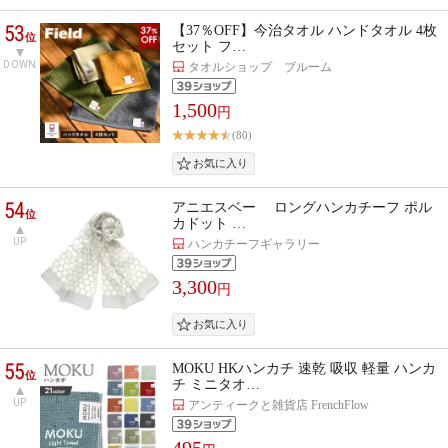
53
【37％OFF】今治タオル ハンドタオル 4枚
位
セット フ…
DOWN
タオルショップ ブルーム
1,500
円
(80)
54
アニエスベー ロングハンカチーフ ポル
位
カドット …
UP
ハンカチーフギャラリー
3,300
円
55
MOKU HKハンカチ 速乾 吸収 軽量 ハンカ
位
チ ミニタオ…
UP
アンティークと雑貨店 FrenchFlow
495