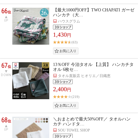
66
【最大1000円OFF】TWO CHAPATI ガーゼ
位
ハンカチ（大…
UP
ハウスグラム
1,430
円
(63)
67
13％OFF 今治タオル 【上質】 ハンカチタ
位
オル 6枚セ…
DOWN
タオル直販店 ヒオリエ／日織恵
2,400
円
(219)
68
＼おまとめで最大50%OFF／ タオルハン
位
カチ ハンドタ…
UP
SOU TOWEL SHOP