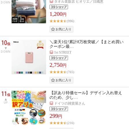
タオル直販店 ヒオリエ／日織恵
DOWN
1,200
円
(996)
10
＼楽天1位!累計8万枚突破／【まとめ買い
位
クーポン最…
DOWN
1st STREET
2,750
円
(765)
11
【訳あり特価セール】デザイン入れ替え
位
のため、少し…
UP
ドイツの雑貨屋さん
299
円
(216)