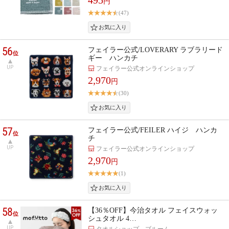
円
(47)
56
フェイラー公式/LOVERARY ラブラリード
位
ギー ハンカチ
UP
フェイラー公式オンラインショップ
2,970
円
(30)
57
フェイラー公式/FEILER ハイジ ハンカ
位
チ
UP
フェイラー公式オンラインショップ
2,970
円
(1)
58
【36％OFF】今治タオル フェイスウォッ
位
シュタオル 4…
UP
タオルショップ ブルーム