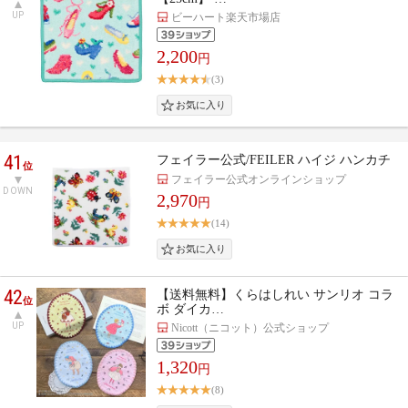
UP
ビーハート楽天市場店
2,200
円
(3)
41
フェイラー公式/FEILER ハイジ ハンカチ
位
フェイラー公式オンラインショップ
DOWN
2,970
円
(14)
42
【送料無料】くらはしれい サンリオ コラ
位
ボ ダイカ…
UP
Nicott（ニコット）公式ショップ
1,320
円
(8)