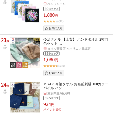
UP
ベルフルール
1,880
円
(97)
23
今治タオル 【上質】 ハンドタオル 2枚同
位
色セット …
UP
タオル直販店 ヒオリエ／日織恵
1,080
円
(539)
24
MB-H8 今治タオル お名前刺繍 100カラー
位
パイル ハン…
UP
激安問屋1番お得
924
円
ポイント10%