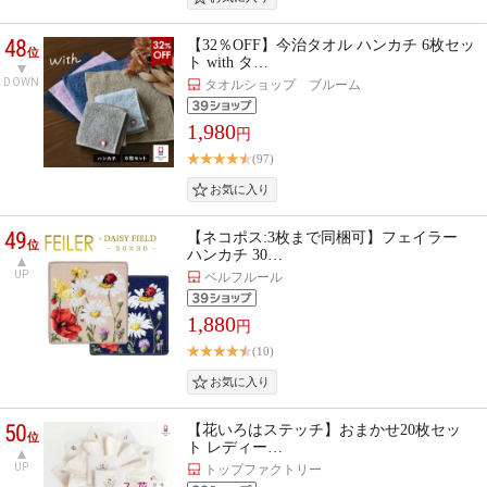
48
【32％OFF】今治タオル ハンカチ 6枚セッ
位
ト with タ…
DOWN
タオルショップ ブルーム
1,980
円
(97)
49
【ネコポス:3枚まで同梱可】フェイラー
位
ハンカチ 30…
UP
ベルフルール
1,880
円
(10)
50
【花いろはステッチ】おまかせ20枚セッ
位
ト レディー…
UP
トップファクトリー