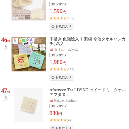
1,590
円
(535)
46
手描き 似顔絵入り 刺繍 今治タオルハンカ
位
チ( 名入…
UP
タオル ユーユ
1,980
円
(113)
47
Afternoon Tea LIVING ツイードミニタオル
位
アフタヌ…
UP
Rakuten Fashion
880
円
(4)