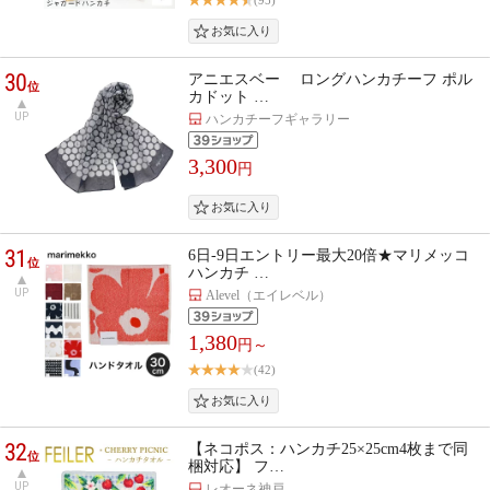
(95)
30
アニエスベー ロングハンカチーフ ポル
位
カドット …
UP
ハンカチーフギャラリー
3,300
円
31
6日-9日エントリー最大20倍★マリメッコ
位
ハンカチ …
UP
Alevel（エイレベル）
1,380
円～
(42)
32
【ネコポス：ハンカチ25×25cm4枚まで同
位
梱対応】 フ…
UP
レオーネ神戸