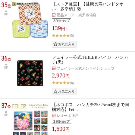
35
【ストア厳選】【健康長寿ハンドタオ
位
ル 多幸柄】敬…
UP
景品ストア 楽天市場店
139
円～
(5)
36
フェイラー公式/FEILER ハイジ ハンカ
位
チ(黒)
UP
フェイラー公式オンラインショップ
2,970
円
(8)
37
【ネコポス：ハンカチ25×25cm4枚まで同
位
梱対応】Fei…
UP
レオーネ神戸
1,600
円