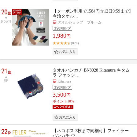
20
【クーポン利用で1584円☆12日9:59まで】
位
今治タオル…
DOWN
タオルショップ ブルーム
1,980
円
(826)
21
タオルハンカチ BN8028 Kitamura キタム
位
ラ ファッシ…
UP
Kitamura
3,500
円
ポイント10%
22
【ネコポス:3枚まで同梱可】フェイラー
位
ハンカチ ヴ…