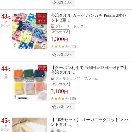
43
今治タオル ガーゼ ハンカチ Pocchi 2枚セ
位
ット 3重…
DOWN
プレーリードッグ
1,300
円
(512)
44
【クーポン利用で2544円☆12日9:59まで】
位
今治タオル…
UP
タオルショップ ブルーム
3,180
円
(158)
45
【 10枚セット】 オーガニックコットン ハ
位
ンドタオ…
DOWN
Hitorito