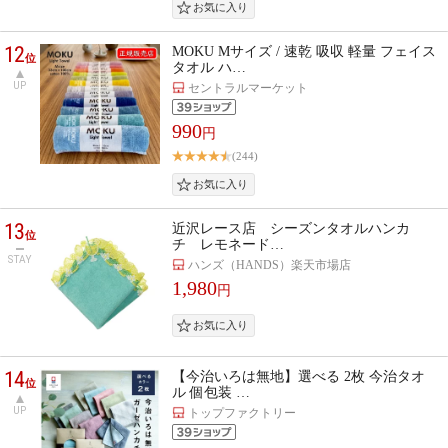
12
MOKU Mサイズ / 速乾 吸収 軽量 フェイス
位
タオル ハ…
UP
セントラルマーケット
990
円
(244)
13
近沢レース店 シーズンタオルハンカ
位
チ レモネード…
STAY
ハンズ（HANDS）楽天市場店
1,980
円
14
【今治いろは無地】選べる 2枚 今治タオ
位
ル 個包装 …
UP
トップファクトリー