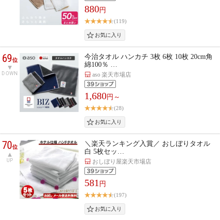
880
円
(119)
69
今治タオル ハンカチ 3枚 6枚 10枚 20cm角
位
綿100％ …
DOWN
aso 楽天市場店
1,680
円～
(28)
70
＼楽天ランキング入賞／ おしぼりタオル
位
白 5枚セッ…
UP
おしぼり屋楽天市場店
581
円
(197)