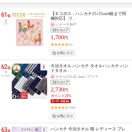
61
【ネコポス：ハンカチ25×25cm4枚まで同
位
梱対応】 フ…
UP
レオーネ神戸
1,700
円
(4)
62
今治タオル ハンカチ タオルハンカチ ハン
位
ドタオル …
DOWN
タオルのお店 imaa／アイマ
2,730
円
ポイント20%
(596)
63
ハンカチ 今治タオル 猫 レディース プレ
位