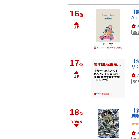
16
【楽
位
N」
17
【先
位
リ
18
【
位
劇