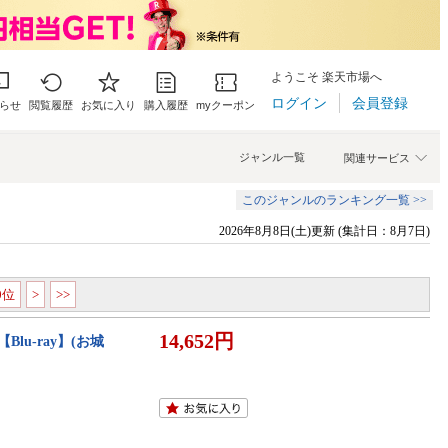
ようこそ 楽天市場へ
ログイン
会員登録
らせ
閲覧履歴
お気に入り
購入履歴
myクーポン
ジャンル一覧
関連サービス
このジャンルのランキング一覧 >>
2026年8月8日(土)更新 (集計日：8月7日)
00位
>
>>
14,652円
Blu-ray】(お城