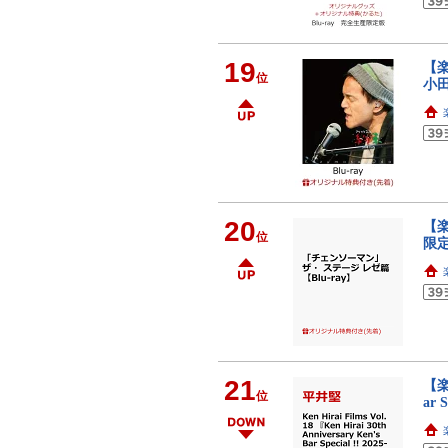
19
【楽
位
小田
20
【
位
限
21
【楽天
位
ar 