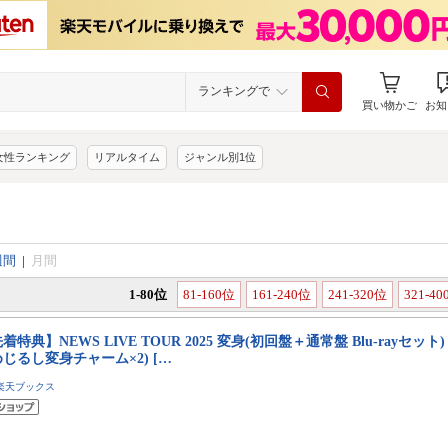
ランキングで
買い物かご
お知
女性ランキング
リアルタイム
ジャンル別1位
週間
|
月間
1-80位
81-160位
161-240位
241-320位
321-4
着特典】NEWS LIVE TOUR 2025 変身(初回盤＋通常盤 Blu-rayセット)【
じるし変身チャーム×2) […
楽天ブックス