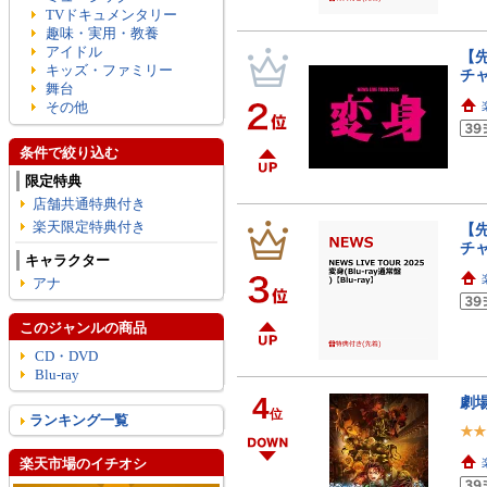
TVドキュメンタリー
趣味・実用・教養
アイドル
【先
キッズ・ファミリー
チャ
舞台
その他
条件で絞り込む
限定特典
店舗共通特典付き
楽天限定特典付き
【先
チャ
キャラクター
アナ
このジャンルの商品
CD・DVD
Blu-ray
4
劇場
位
ランキング一覧
楽天市場のイチオシ