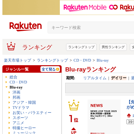
ランキング
ランキングトップ
男性ランキング
楽天市場トップ
>
ランキングトップ
>
CD・DVD
>
Blu-ray
Blu-rayランキング
ジャンル一覧
総合
期間:
リアルタイム
|
デイリー
|
CD・DVD
Blu-ray
洋画
邦画
【先
アジア・韓国
がめ
TVドラマ
お笑い・バラエティー
スポーツ
アニメ
特撮ヒーロー
ミュージック