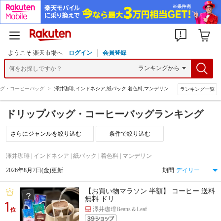
ようこそ 楽天市場へ
ログイン
会員登録
グ・コーヒーバッグ
>
澤井珈琲,インドネシア,紙パック,着色料,マンデリン
ランキング一覧
ドリップバッグ・コーヒーバッグランキング
条件で絞り込む
澤井珈琲 | インドネシア | 紙パック | 着色料 | マンデリン
2026年8月7日(金)更新
期間
【お買い物マラソン 半額】 コーヒー 送料
無料 ドリ…
1
澤井珈琲Beans＆Leaf
位