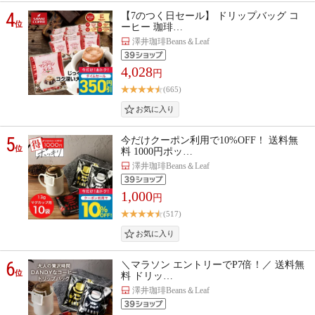
4
【7のつく日セール】 ドリップバッグ コ
位
ーヒー 珈琲…
澤井珈琲Beans＆Leaf
4,028
円
(665)
5
今だけクーポン利用で10%OFF！ 送料無
位
料 1000円ポッ…
澤井珈琲Beans＆Leaf
1,000
円
(517)
6
＼マラソン エントリーでP7倍！／ 送料無
位
料 ドリッ…
澤井珈琲Beans＆Leaf