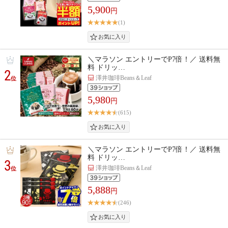
5,900
円
(1)
＼マラソン エントリーでP7倍！／ 送料無
料 ドリッ…
2
澤井珈琲Beans＆Leaf
位
5,980
円
(615)
＼マラソン エントリーでP7倍！／ 送料無
料 ドリッ…
3
澤井珈琲Beans＆Leaf
位
5,888
円
(246)