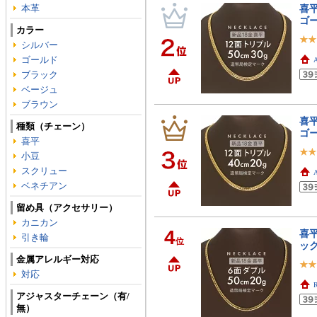
本革
喜平
ゴー
カラー
シルバー
ゴールド
ブラック
ベージュ
ブラウン
喜平
種類（チェーン）
ゴ
喜平
小豆
スクリュー
ベネチアン
留め具（アクセサリー）
カニカン
4
喜平
引き輪
位
ック
金属アレルギー対応
対応
アジャスターチェーン（有/
無）