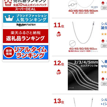
11
シル
位
誕
12
＼
位
sp
13
シル
位
s 