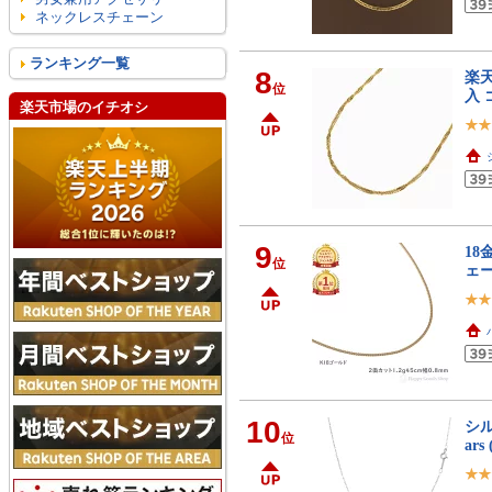
ネックレスチェーン
ランキング一覧
8
楽天
位
入 
楽天市場のイチオシ
9
18
位
ェー
10
シル
位
ar