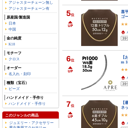
アジャスターチェーン無し
アジャスターチェーン有
5
喜平
位
ゴー
原産国/製造国
日本
中国
金の純度
K18
モチーフ
6
【お
クロス
位
m 1
オーダー
名入れ・刻印
種類（宝石）
ビーズ
ハンドメイド・手作り
7
【最
ハンドメイド・手作り
位
ネッ
このジャンルの商品
ジュエリー・アクセサリー
男女兼用アクセサリー