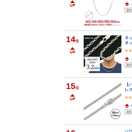
14
ネッ
位
ネ
15
【ハ
位
レス
ハワ