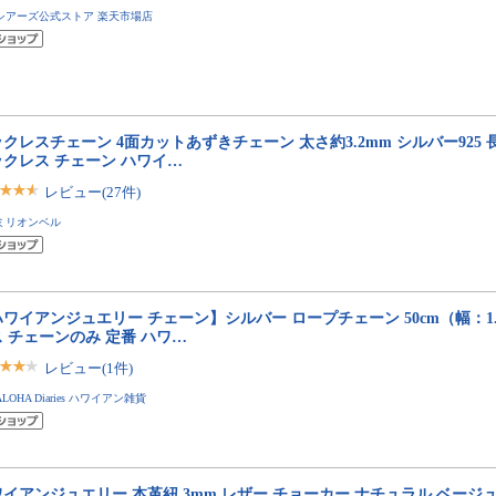
シアーズ公式ストア 楽天市場店
クレスチェーン 4面カットあずきチェーン 太さ約3.2mm シルバー925 長
ックレス チェーン ハワイ…
レビュー(27件)
ミリオンベル
ワイアンジュエリー チェーン】シルバー ロープチェーン 50cm（幅：1.
 チェーンのみ 定番 ハワ…
レビュー(1件)
ALOHA Diaries ハワイアン雑貨
イアンジュエリー 本革紐 3mm レザー チョーカー ナチュラル ベージュ