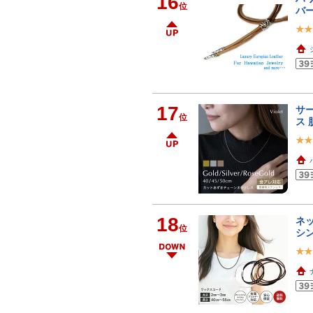
16
位
バー
17
サー
位
ス 
18
ネッ
位
シン