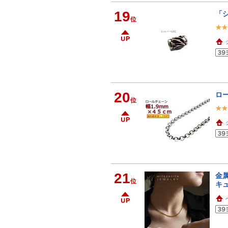
19
「シ
位
20
ロー
位
21
金属
位
キュ