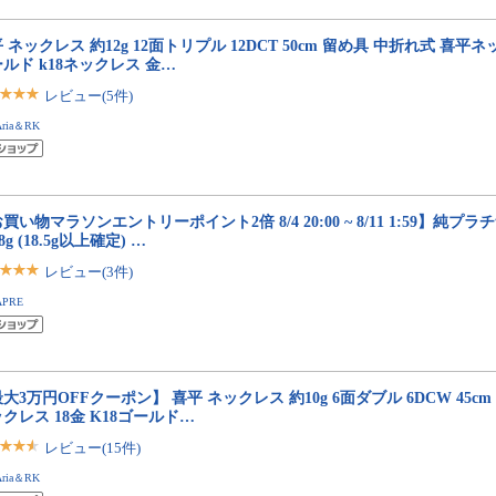
 ネックレス 約12g 12面トリプル 12DCT 50cm 留め具 中折れ式 喜平ネッ
ルド k18ネックレス 金…
レビュー(5件)
Aria＆RK
買い物マラソンエントリーポイント2倍 8/4 20:00 ~ 8/11 1:59】純プラチナ
8g (18.5g以上確定) …
レビュー(3件)
APRE
大3万円OFFクーポン】 喜平 ネックレス 約10g 6面ダブル 6DCW 45c
クレス 18金 K18ゴールド…
レビュー(15件)
Aria＆RK