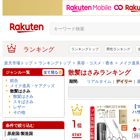
ランキング
ランキングトップ
男性ランキング
楽天市場トップ
>
ランキングトップ
>
美容・コスメ・香水
>
メイク道具
散髪はさみランキング
ジャンル一覧
総合
期間:
リアルタイム
|
デイリー
|
メイク道具・ケアグッズ
散髪はさみ
散髪はさみ
スキばさみ
【
レザー
ハ
その他
条件で絞り込む
K
原産国/製造国