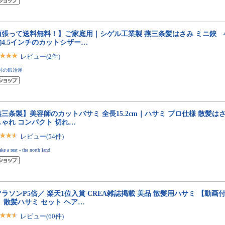
張って送料無料！】ご家庭用｜シゲル工業製 燕三条髪はさみ ミニ鋏 4.
約4.5インチのカットシザー…
レビュー(2件)
村の鍛冶屋
三条製】美容師のカットバサミ 全長15.2cm｜ハサミ プロ仕様 散髪は
しゃれ コンパクト 切れ…
レビュー(54件)
ake a rest - the north land
ラソンP5倍／ 楽天1位入賞 CREA雑誌掲載 美品 散髪用ハサミ 【動画
】散髪ハサミ セット ヘア…
レビュー(60件)