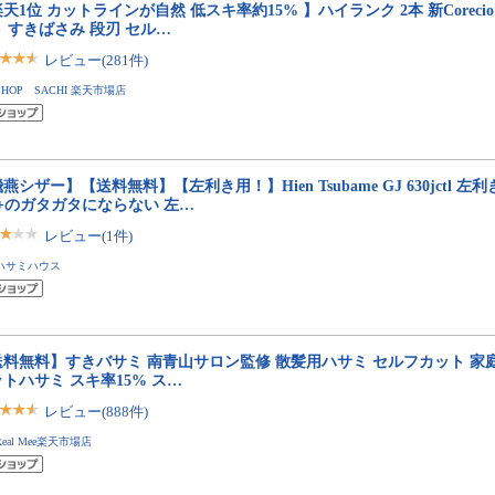
天1位 カットラインが自然 低スキ率約15% 】ハイランク 2本 新Corecio
 すきばさみ 段刃 セル…
レビュー(281件)
SHOP SACHI 楽天市場店
燕シザー】【送料無料】【左利き用！】Hien Tsubame GJ 630jctl 左
%+のガタガタにならない 左…
レビュー(1件)
ハサミハウス
送料無料】すきバサミ 南青山サロン監修 散髪用ハサミ セルフカット 家庭
トハサミ スキ率15% ス…
レビュー(888件)
Real Mee楽天市場店