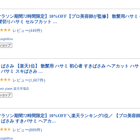
マラソン期間72時間限定】10%OFF【プロ美容師が監修】 散髪用ハサミ
髪切りハサミ セルフカット …
レビュー(449件)
nightRise
ばさみ 【楽天1位】 散髪用 ハサミ 初心者 すきばさみ ヘアカット ハサミ
バサミ スキばさみ …
レビュー(1,607件)
petit planet 楽天市場店
マラソン期間72時間限定】10%OFF＼楽天ランキング1位／ 【プロ美容
きばさみ すきバサミ ヘアカ…
レビュー(889件)
nightRise