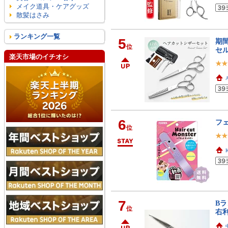
メイク道具・ケアグッズ
散髪はさみ
ランキング一覧
5
期間
位
セル
楽天市場のイチオシ
A
6
フ
位
K
7
Bラ
位
右利