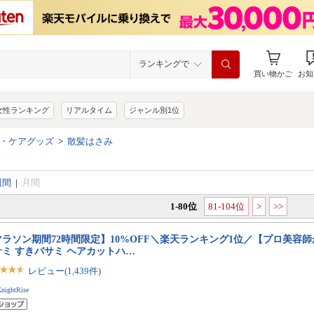
ランキングで
買い物かご
お知
女性ランキング
リアルタイム
ジャンル別1位
・ケアグッズ
>
散髪はさみ
週間
|
月間
1-80位
81-104位
>
>>
マラソン期間72時間限定】10%OFF＼楽天ランキング1位／【プロ美容師
サミ すきバサミ ヘアカットハ…
レビュー(1,439件)
nightRise