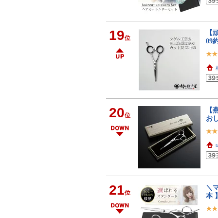
19
【頑
位
09
20
【燕
位
お
t
21
＼マ
位
本 