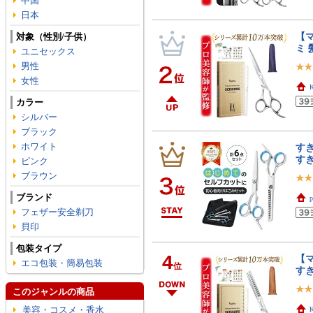
中国
日本
【
対象（性別/子供）
ミ 
ユニセックス
男性
女性
K
カラー
シルバー
ブラック
ホワイト
すき
すき
ピンク
ブラウン
ブランド
フェザー安全剃刀
貝印
包装タイプ
4
【
エコ包装・簡易包装
位
す
このジャンルの商品
美容・コスメ・香水
K