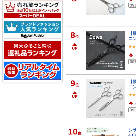
8
【飛
位
ニ
9
【飛
位
ニン
10
シ
位
4 Co