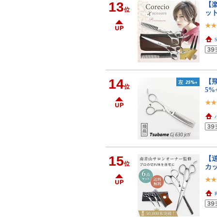
13
【楽
位
ット
14
【飛
位
5
15
【
位
カッ