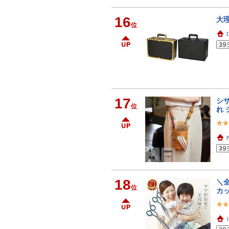
16
大
位
D
17
シザ
位
れ 
18
＼
位
カッ
1