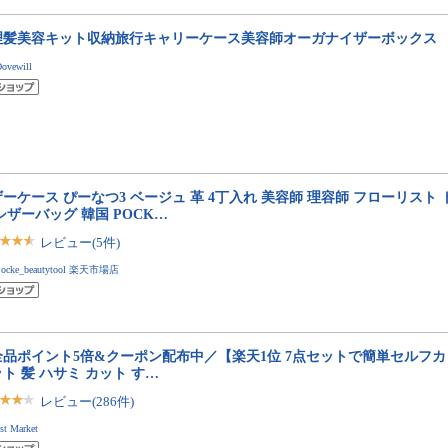
理髪美容キット収納旅行キャリーケース美容師オーガナイザーボックス
ovewill
ーケース ぴーなつ3 ベージュ 革 4丁入れ 美容師 理容師 フローリスト
シザーバッグ 韓国 POCK…
レビュー(5件)
Pocke_beautytool 楽天市場店
全品ポイント5倍&クーポン配布中／【楽天1位 7点セットで簡単セルフカ
ト 髪 ハサミ カット す…
レビュー(286件)
st Market