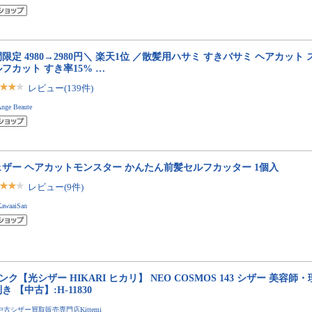
限定 4980→2980円＼ 楽天1位 ／散髪用ハサミ すきバサミ ヘアカット
フカット すき率15% …
レビュー(139件)
nge Beaute
ェザー ヘアカットモンスター かんたん前髪セルフカッター 1個入
レビュー(9件)
awaaiSan
ンク【光シザー HIKARI ヒカリ】 NEO COSMOS 143 シザー 美容師・
き 【中古】:H-11830
中古シザー買取販売専門店Kittemi