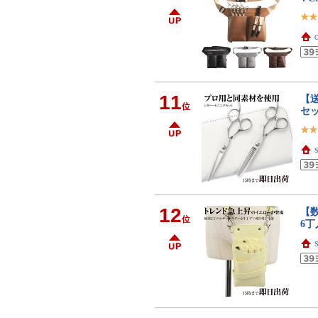
11
【
位
セッ
S
12
【数
位
6丁
S