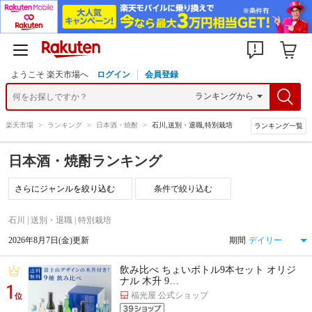
ようこそ 楽天市場へ
ログイン
会員登録
楽天市場
>
ランキング
>
日本酒・焼酎
>
石川,送別・退職,特別栽培
ランキング一覧
日本酒・焼酎ランキング
条件で絞り込む
石川 | 送別・退職 | 特別栽培
2026年8月7日(金)更新
期間
飲み比べ ちょいボトル9本セット オリジ
ナル 木升 9…
1
福光屋 公式ショップ
位