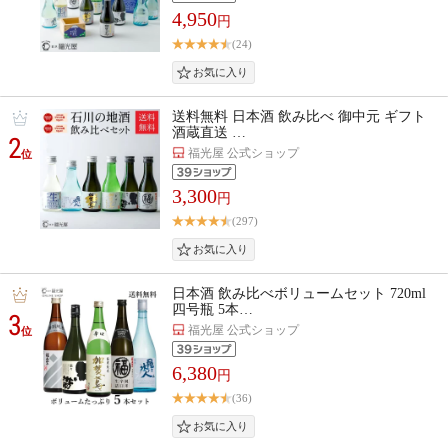
4,950
円
(24)
送料無料 日本酒 飲み比べ 御中元 ギフト
酒蔵直送 …
2
福光屋 公式ショップ
位
3,300
円
(297)
日本酒 飲み比べボリュームセット 720ml
四号瓶 5本…
3
福光屋 公式ショップ
位
6,380
円
(36)