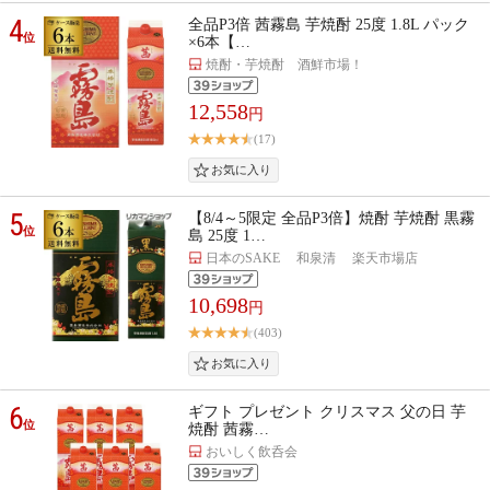
4
全品P3倍 茜霧島 芋焼酎 25度 1.8L パック
位
×6本【…
焼酎・芋焼酎 酒鮮市場！
12,558
円
(17)
5
【8/4～5限定 全品P3倍】焼酎 芋焼酎 黒霧
位
島 25度 1…
日本のSAKE 和泉清 楽天市場店
10,698
円
(403)
6
ギフト プレゼント クリスマス 父の日 芋
位
焼酎 茜霧…
おいしく飲呑会