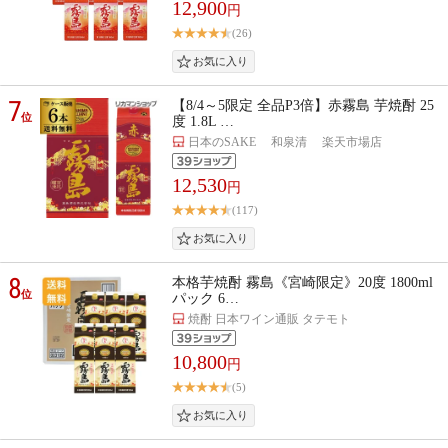
12,900
円
(26)
7
【8/4～5限定 全品P3倍】赤霧島 芋焼酎 25
位
度 1.8L …
日本のSAKE 和泉清 楽天市場店
12,530
円
(117)
8
本格芋焼酎 霧島《宮崎限定》20度 1800ml
位
パック 6…
焼酎 日本ワイン通販 タテモト
10,800
円
(5)