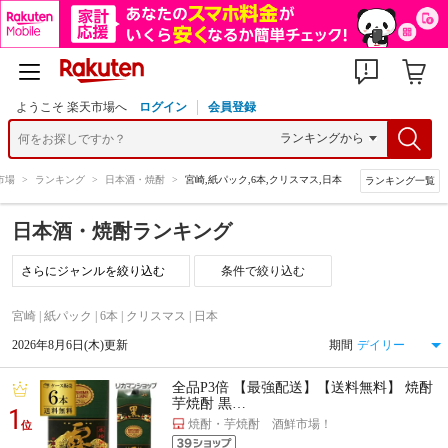
ようこそ 楽天市場へ
ログイン
会員登録
市場
>
ランキング
>
日本酒・焼酎
>
宮崎,紙パック,6本,クリスマス,日本
ランキング一覧
日本酒・焼酎ランキング
条件で絞り込む
宮崎 | 紙パック | 6本 | クリスマス | 日本
2026年8月6日(木)更新
期間
全品P3倍 【最強配送】【送料無料】 焼酎
芋焼酎 黒…
1
焼酎・芋焼酎 酒鮮市場！
位