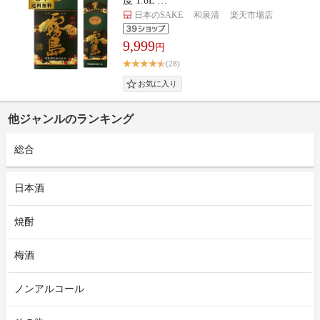
度 1.8L …
日本のSAKE 和泉清 楽天市場店
9,999
円
(28)
他ジャンルのランキング
総合
日本酒
焼酎
梅酒
ノンアルコール