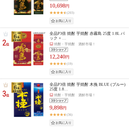
10,698
円
(203)
全品P3倍 焼酎 芋焼酎 赤霧島 25度 1.8L パ
ック × …
2
焼酎・芋焼酎 酒鮮市場！
位
12,240
円
(19)
全品P3倍 焼酎 芋焼酎 木挽 BLUE (ブルー)
25度 1.8…
3
焼酎・芋焼酎 酒鮮市場！
位
9,898
円
(36)