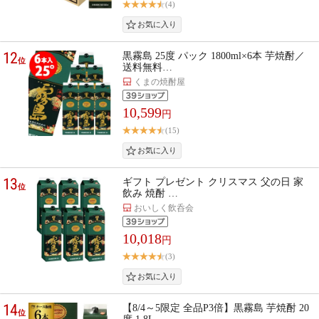
(4)
12
黒霧島 25度 パック 1800ml×6本 芋焼酎／
位
送料無料…
くまの焼酎屋
10,599
円
(15)
13
ギフト プレゼント クリスマス 父の日 家
位
飲み 焼酎 …
おいしく飲呑会
10,018
円
(3)
14
【8/4～5限定 全品P3倍】黒霧島 芋焼酎 20
位