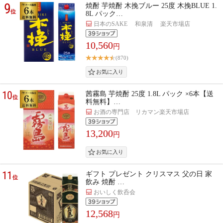
9
焼酎 芋焼酎 木挽ブルー 25度 木挽BLUE 1.
位
8L パック…
日本のSAKE 和泉清 楽天市場店
10,560
円
(870)
10
茜霧島 芋焼酎 25度 1.8L パック ×6本【送
位
料無料】…
お酒の専門店 リカマン楽天市場店
13,200
円
11
ギフト プレゼント クリスマス 父の日 家
位
飲み 焼酎 …
おいしく飲呑会
12,568
円