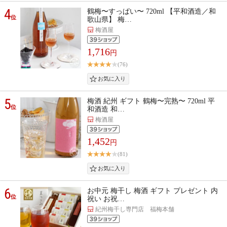
4
鶴梅〜すっぱい〜 720ml 【平和酒造／和
位
歌山県】 梅…
梅酒屋
1,716
円
(76)
5
梅酒 紀州 ギフト 鶴梅〜完熟〜 720ml 平
位
和酒造 和…
梅酒屋
1,452
円
(81)
6
お中元 梅干し 梅酒 ギフト プレゼント 内
位
祝い お祝…
紀州梅干し専門店 福梅本舗