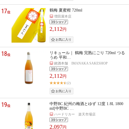
17
鶴梅 夏蜜柑 720ml
位
増田屋本店
2,112
円
18
リキュール｜ 鶴梅 完熟にごり 720ml つる
位
うめ 平和…
銘酒本舗 IMANAKA SAKESHOP
2,112
円
(2)
19
中野BC 紀州の梅酒とゆず 12度 1.8L 1800
位
ml[中野BC …
ハードリカー 楽天市場店
2,097
円