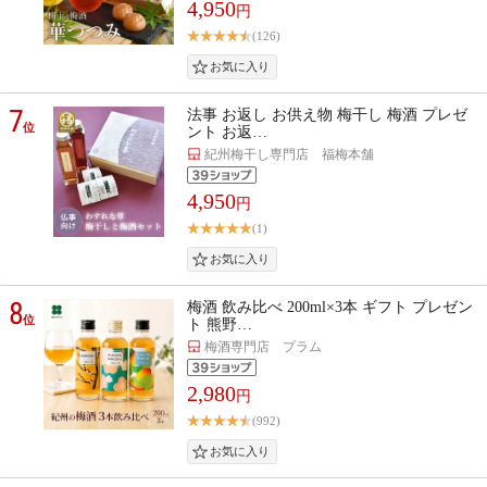
4,950
円
(126)
7
法事 お返し お供え物 梅干し 梅酒 プレゼ
位
ント お返…
紀州梅干し専門店 福梅本舗
4,950
円
(1)
8
梅酒 飲み比べ 200ml×3本 ギフト プレゼン
位
ト 熊野…
梅酒専門店 プラム
2,980
円
(992)