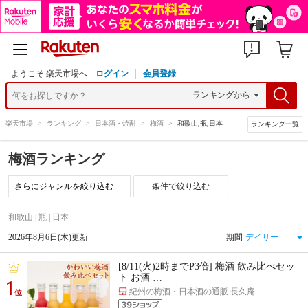
ようこそ 楽天市場へ
ログイン
会員登録
楽天市場
>
ランキング
>
日本酒・焼酎
>
梅酒
>
和歌山,瓶,日本
ランキング一覧
梅酒ランキング
条件で絞り込む
和歌山 | 瓶 | 日本
2026年8月6日(木)更新
期間
[8/11(火)2時までP3倍] 梅酒 飲み比べセッ
ト お酒 …
1
紀州の梅酒・日本酒の通販 長久庵
位