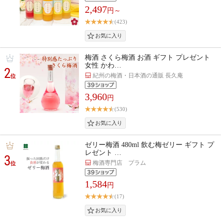
2,497
円～
(423)
梅酒 さくら梅酒 お酒 ギフト プレゼント
女性 かわ…
2
紀州の梅酒・日本酒の通販 長久庵
位
3,960
円
(530)
ゼリー梅酒 480ml 飲む梅ゼリー ギフト プ
レゼント …
3
梅酒専門店 プラム
位
1,584
円
(17)