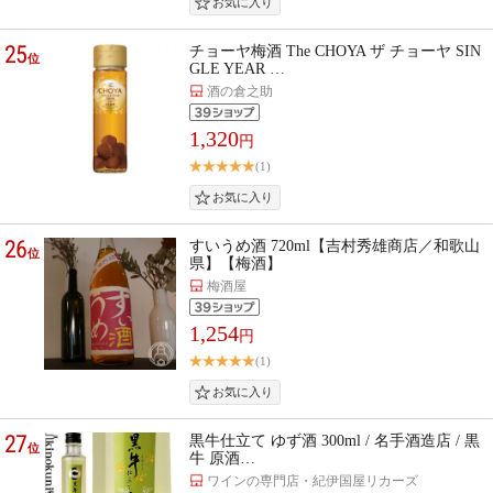
25
チョーヤ梅酒 The CHOYA ザ チョーヤ SIN
位
GLE YEAR …
酒の倉之助
1,320
円
(1)
26
すいうめ酒 720ml【吉村秀雄商店／和歌山
位
県】【梅酒】
梅酒屋
1,254
円
(1)
27
黒牛仕立て ゆず酒 300ml / 名手酒造店 / 黒
位
牛 原酒…
ワインの専門店・紀伊国屋リカーズ