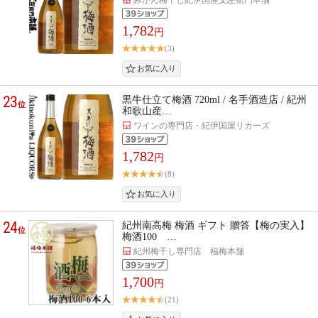
1,782
円
(3)
23
黒牛仕立て梅酒 720ml / 名手酒造店 / 紀州
位
和歌山産…
ワインの専門店・紀伊国屋リカーズ
1,782
円
(8)
24
紀州南高梅 梅酒 ギフト 贈答【梅の実入】
位
梅酒100 …
紀州梅干し専門店 福梅本舗
1,700
円
(21)