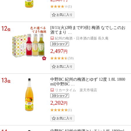
(1)
12
[8/11(火)2時までP3倍] 梅酒 なでしこのお
位
酒てまり …
紀州の梅酒・日本酒の通販 長久庵
2,497
円
(59)
13
中野BC 紀州の梅酒とゆず 12度 1.8L 1800
位
ml[中野BC …
リカータイム 楽天市場店
2,202
円
(1)