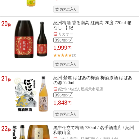
20
紀州梅酒 香る南高 紅南高 20度 720ml 箱
位
なし 【 紀…
リカオー
1,999
円
(3)
21
紀州 鶯屋 ばばあの梅酒 梅酒原酒 ばばあ
位
の源 720ml…
紀州いちばん屋楽天市場店
1,848
円
22
黒牛仕立て梅酒 720ml / 名手酒造店 / 紀州
位
和歌山産…
みかん梅干し紀伊国屋文左衛門本舗