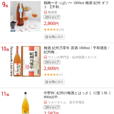
9
鶴梅〜すっぱい〜 1800ml 梅酒 紀州 ギフ
位
ト 【平和…
梅酒屋
2,860
円
(33)
10
梅酒 紀州乃零年 原酒 1800ml / 平和酒造 /
位
紀州梅…
ワインの専門店・紀伊国屋リカーズ
2,600
円
(2)
11
中野BC 紀州の梅酒とはっさく 12度 1.8L 1
位
800ml[中…
リカータイム 楽天市場店
2,587
円