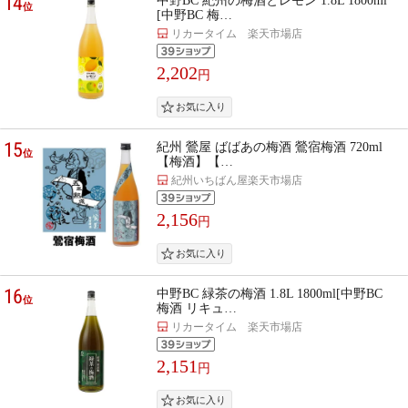
14
中野BC 紀州の梅酒とレモン 1.8L 1800ml
位
[中野BC 梅…
リカータイム 楽天市場店
2,202
円
15
紀州 鶯屋 ばばあの梅酒 鶯宿梅酒 720ml
位
【梅酒】【…
紀州いちばん屋楽天市場店
2,156
円
16
中野BC 緑茶の梅酒 1.8L 1800ml[中野BC
位
梅酒 リキュ…
リカータイム 楽天市場店
2,151
円